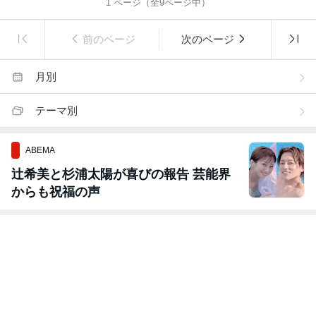
1
ページ（全
9
ページ中）
前のページ
次のページ
月別
テーマ別
ABEMA
辻希美と杉浦太陽が喜びの報告 芸能界
からも祝福の声