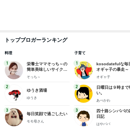
トップブロガーランキング
料理
子育て
1
1
栄養士ママそっち～の
kosodatefulな毎
簡単美味しいサイクル
オギャ子の暴走～
献立
そっち～
オギャ子
2
2
日曜日は９時まで
ゆうき酒場
い。
ゆうき
あべかわ
3
3
四十路シンパパの
毎日笑顔で過ごしたい
日記
モモ母さん
はやパパ