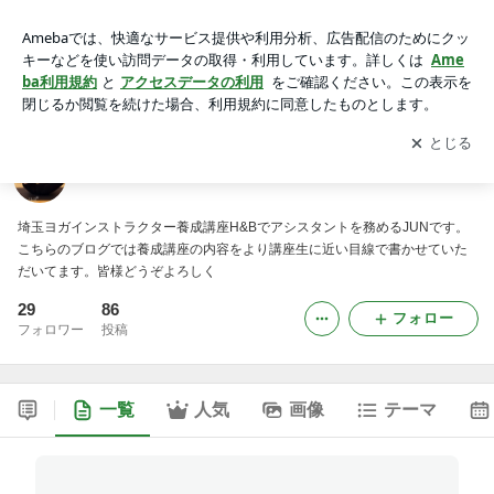
ヨガ養成講座H&B アシスタント JUNのブログ
アプリをダウンロードして
ブログの更新通知
を受け取りまし
開く
ょう。
ヨガ養成講座H&B アシスタント JUNのブログ
埼玉ヨガインストラクター養成講座H&Bでアシスタントを務めるJUNです。
こちらのブログでは養成講座の内容をより講座生に近い目線で書かせていた
だいてます。皆様どうぞよろしく
29
86
フォロー
フォロワー
投稿
一覧
人気
画像
テーマ