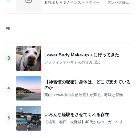
札幌ＺＵＭＢＡインストラクター ズンバ大好
き！ Ｍａｃｋｅｙ（マッキー）の部屋
Lower Body Make-up＋に行ってきた
3
アラフィフオバちゃんのヨガ日記
【神習慣の秘密】身体は、どこで支えている
のか
4
葉山ヨガ/本来の自然治癒力が蘇る、呼吸と脊髄の
ヨガ習慣
いろんな経験をさせてくれる存在
5
【福岡・春日・大野城】40代からのヨガ・ベリー
ダンス