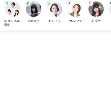
1
2
3
4
5
BEYOOOOO
島倉りか
ゆうこりん
MOMIママ
石 安伊
NDS