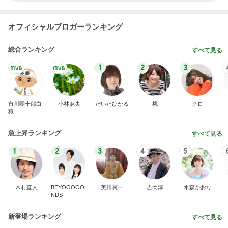
オフィシャルブロガーランキング
総合ランキング
すべて見る
1
2
3
市川團十郎白
小林麻央
だいたひかる
桃
クロ
猿
急上昇ランキング
すべて見る
1
2
3
4
5
木村直人
BEYOOOOO
美川憲一
吉岡淳
水森かおり
NDS
新登場ランキング
すべて見る