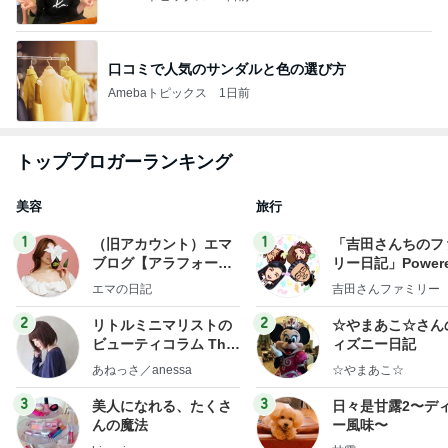
口コミで人気のサンダルと色の選び方
Amebaトピックス
1日前
トップブロガーランキング
美容
旅行
1
1
（旧アカウント）エマ
「吉田さんちのフ
ブログ【アラフォー会
リー日記」Powere
社売却セカンドライ
y Ameba 吉田さ
エマの日記
吉田さんファミリー
フ】
ミリーオフィシャ
ログ
2
2
リトルミニマリストの
☆やまあこ☆さん
ビューティコラム The
ィズニー日記
little minimalist's bea
あねっさ／anessa
☆やまあこ☆
uty colum
3
3
美人になれる、たくさ
日々是甘露2〜デ
んの魔法
ー風味〜