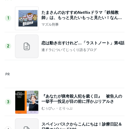
たまさんのおすすめNetflixドラマ「鉄槌教
師」は、もっと見たいもっと見たい！なんで1
1
0話完？
マズル刑事
恋は動き出すけれど…「ラストノート」第4話
2
連ドラについてじっくり語るブログ
『あなたが猟奇殺人犯を裁く日』 被告人の
一挙手一投足が目の前に浮かぶリアルさ
3
むぅびぃ・とりっぷ
スペインバスクからこんにちは！診療日記＆
日常エピソード106
4
水谷孝のブログ「つれづれなるままに」
あたしンちと仕様の変わったスタンプラリー