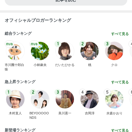
オフィシャルブロガーランキング
総合ランキング
すべて見る
1
2
3
市川團十郎白
小林麻央
だいたひかる
桃
クロ
猿
急上昇ランキング
すべて見る
1
2
3
4
5
木村直人
BEYOOOOO
美川憲一
吉岡淳
水森かおり
NDS
新登場ランキング
すべて見る