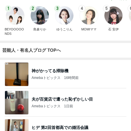
1
2
3
4
5
BEYOOOOO
島倉りか
ゆうこりん
MOMIママ
石 安伊
NDS
芸能人・有名人ブログ TOPへ
神がかってる掃除機
Amebaトピックス
16時間前
夫が百貨店で遭った恥ずかしい目
Amebaトピックス
1日前
ヒデ 第2回首都高での婚活会議