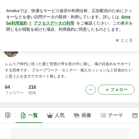
レムリアの雫
アプリをダウンロードして
ブログの更新通知
を受け取りまし
開く
ょう。
レムリアの雫
レムリア時代に培った愛と智慧の雫を世の中に適し、魂の目覚めをサポート
する団体です。 グループワーク・セミナー・個人セッションなど目覚めたい
と思う人を全力でサポート致します。
64
216
フォロー
フォロワー
投稿
一覧
人気
画像
テーマ