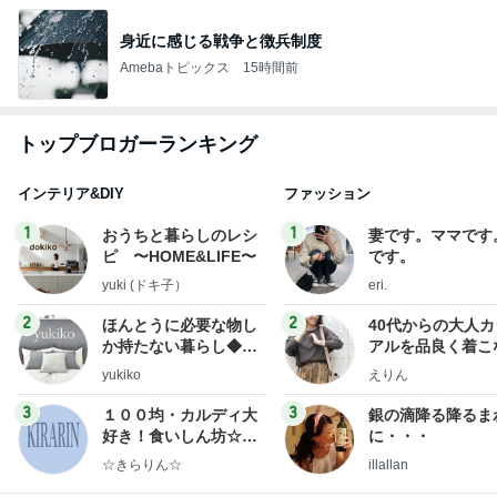
身近に感じる戦争と徴兵制度
Amebaトピックス
15時間前
トップブロガーランキング
インテリア&DIY
ファッション
1
1
おうちと暮らしのレシ
妻です。ママです
ピ 〜HOME&LIFE〜
です。
yuki (ドキ子）
eri.
2
2
ほんとうに必要な物し
40代からの大人
か持たない暮らし◆Ke
アルを品良く着こ
ep Life Simple◆〜イ
ファッションブロ
yukiko
えりん
ンテリアのきろく〜
3
3
１００均・カルディ大
銀の滴降る降るま
好き！食いしん坊☆き
に・・・
らりん☆のブログ
☆きらりん☆
illallan