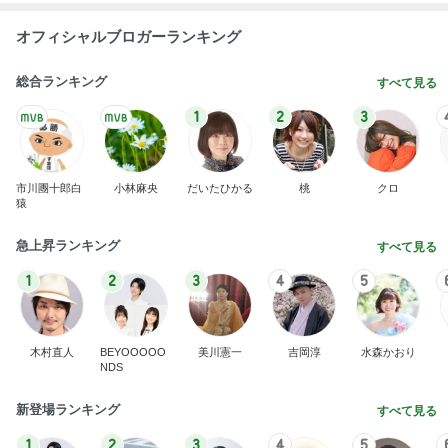
オフィシャルブロガーランキング
総合ランキング
すべて見る
1
2
3
市川團十郎白
小林麻央
だいたひかる
桃
クロ
猿
急上昇ランキング
すべて見る
1
2
3
4
5
木村直人
BEYOOOOO
美川憲一
吉岡淳
水森かおり
NDS
新登場ランキング
すべて見る
1
2
3
4
5