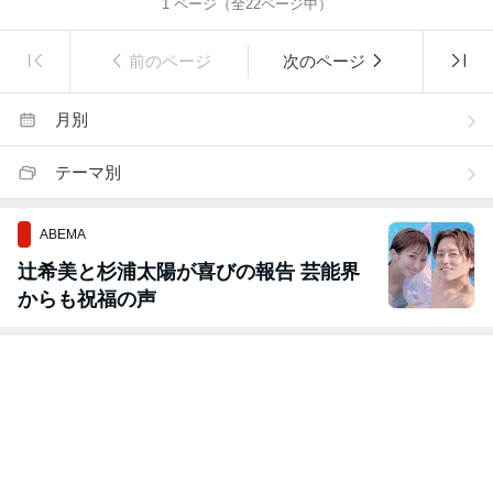
1
ページ（全
22
ページ中）
前のページ
次のページ
月別
テーマ別
ABEMA
辻希美と杉浦太陽が喜びの報告 芸能界
からも祝福の声