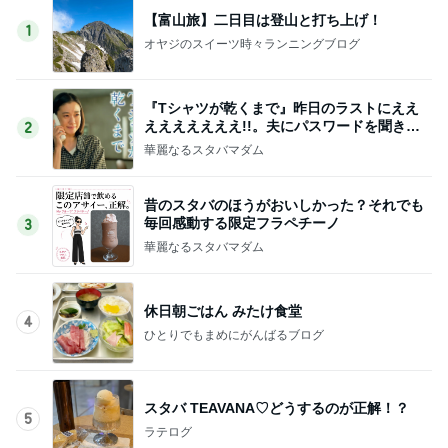
【富山旅】二日目は登山と打ち上げ！
1
オヤジのスイーツ時々ランニングブログ
『Tシャツが乾くまで』昨日のラストにええ
えええええええ!!。夫にパスワードを聞きま
2
した
華麗なるスタバマダム
昔のスタバのほうがおいしかった？それでも
毎回感動する限定フラペチーノ
3
華麗なるスタバマダム
休日朝ごはん みたけ食堂
4
ひとりでもまめにがんばるブログ
スタバ TEAVANA♡どうするのが正解！？
5
ラテログ