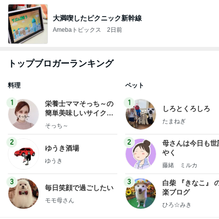
大満喫したピクニック新幹線
Amebaトピックス
2日前
トップブロガーランキング
料理
ペット
1
1
栄養士ママそっち～の
しろとくろしろ
簡単美味しいサイクル
たまねぎ
献立
そっち～
2
2
母さんは今日も世
ゆうき酒場
やく
ゆうき
藤緒 ミルカ
3
3
白柴 『きなこ』 
毎日笑顔で過ごしたい
楽ブログ
モモ母さん
ひろ☆みき