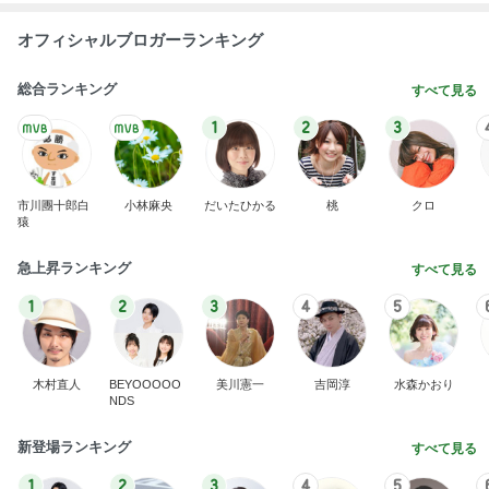
オフィシャルブロガーランキング
総合ランキング
すべて見る
1
2
3
市川團十郎白
小林麻央
だいたひかる
桃
クロ
猿
急上昇ランキング
すべて見る
1
2
3
4
5
木村直人
BEYOOOOO
美川憲一
吉岡淳
水森かおり
NDS
新登場ランキング
すべて見る
1
2
3
4
5