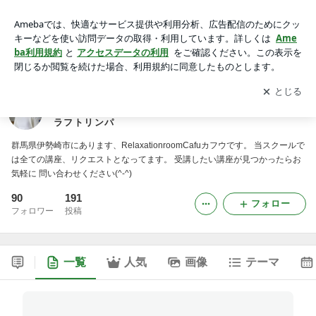
群馬県伊勢崎市RelaxationroomCafuカフウＴＣカラーセラピ
ー数秘＆カラーdeサンキャッチャーアロマクラフトリンパ
アプリをダウンロードして
ブログの更新通知
を受け取りまし
開く
ょう。
群馬県伊勢崎市RelaxationroomCafuカフウＴＣカラ
ーセラピー数秘＆カラーdeサンキャッチャーアロマク
ラフトリンパ
群馬県伊勢崎市にあります、RelaxationroomCafuカフウです。 当スクールで
は全ての講座、リクエストとなってます。 受講したい講座が見つかったらお
気軽に 問い合わせください(^-^)
90
191
フォロー
フォロワー
投稿
一覧
人気
画像
テーマ