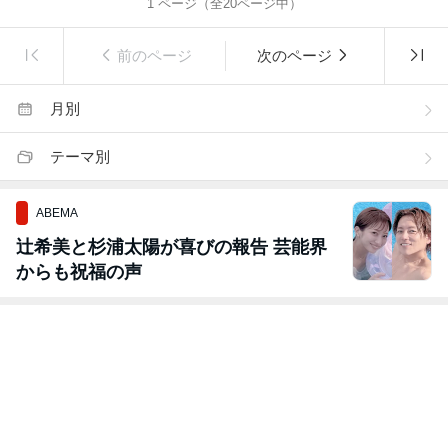
1
ページ（全
20
ページ中）
前のページ
次のページ
月別
テーマ別
ABEMA
辻希美と杉浦太陽が喜びの報告 芸能界
からも祝福の声