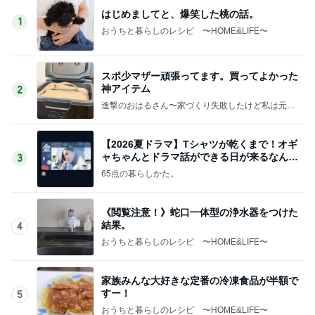
はじめましてと、爆笑した桃の話。
1
おうちと暮らしのレシピ 〜HOME&LIFE〜
スポ少マザー頑張ってます。買ってよかった
神アイテム
2
進撃のおはるさん〜家づくり失敗したけど私は元気
です〜
【2026夏ドラマ】Tシャツが乾くまで！オギ
ャちゃんとドラマ話ができる日が来るなん
3
て！
65点の暮らしかた。
《閲覧注意！》蛇口一体型の浄水器をつけた
結果。
4
おうちと暮らしのレシピ 〜HOME&LIFE〜
家族みんな大好きな定番の冷凍食品が半額で
すー！
5
おうちと暮らしのレシピ 〜HOME&LIFE〜