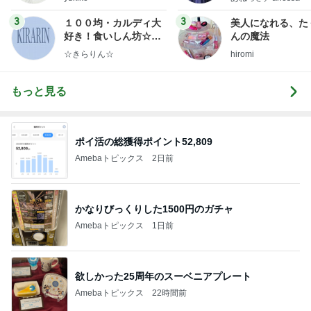
ンテリアのきろく〜
uty colum
3
3
１００均・カルディ大
美人になれる、た
好き！食いしん坊☆き
んの魔法
らりん☆のブログ
☆きらりん☆
hiromi
もっと見る
ポイ活の総獲得ポイント52,809
Amebaトピックス
2日前
かなりびっくりした1500円のガチャ
Amebaトピックス
1日前
欲しかった25周年のスーベニアプレート
Amebaトピックス
22時間前