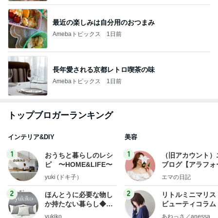
最近の楽しみは自分用のおつまみ
Amebaトピックス
1日前
長年愛される京都レトロ喫茶の味
Amebaトピックス
1日前
トップブロガーランキング
インテリア&DIY
美容
1
1
おうちと暮らしのレシ
（旧アカウント）
ピ 〜HOME&LIFE〜
ブログ【アラフォ
社売却セカンドラ
yuki (ドキ子）
エマの日記
フ】
2
2
ほんとうに必要な物し
リトルミニマリス
か持たない暮らし◆Ke
ビューティコラム 
ep Life Simple◆〜イ
little minimalist'
yukiko
あねっさ／anessa