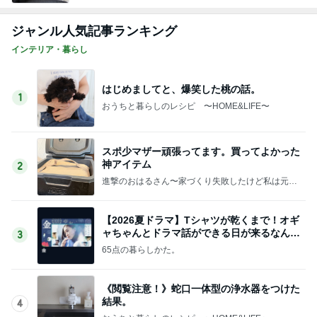
ジャンル人気記事ランキング
インテリア・暮らし
はじめましてと、爆笑した桃の話。
1
おうちと暮らしのレシピ 〜HOME&LIFE〜
スポ少マザー頑張ってます。買ってよかった
神アイテム
2
進撃のおはるさん〜家づくり失敗したけど私は元気
です〜
【2026夏ドラマ】Tシャツが乾くまで！オギ
ャちゃんとドラマ話ができる日が来るなん
3
て！
65点の暮らしかた。
《閲覧注意！》蛇口一体型の浄水器をつけた
結果。
4