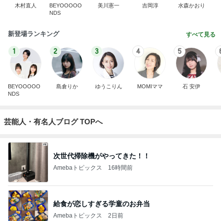
木村直人
BEYOOOOO
美川憲一
吉岡淳
水森かおり
NDS
新登場ランキング
すべて見る
1
2
3
4
5
BEYOOOOO
島倉りか
ゆうこりん
MOMIママ
石 安伊
NDS
芸能人・有名人ブログ TOPへ
次世代掃除機がやってきた！！
Amebaトピックス
16時間前
給食が恋しすぎる学童のお弁当
Amebaトピックス
2日前