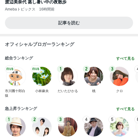
渡辺美奈代 蒸し暑い中の夜散歩
Amebaトピックス
16時間前
記事を読む
オフィシャルブロガーランキング
総合ランキング
すべて見る
1
2
3
市川團十郎白
小林麻央
だいたひかる
桃
クロ
猿
急上昇ランキング
すべて見る
1
2
3
4
5