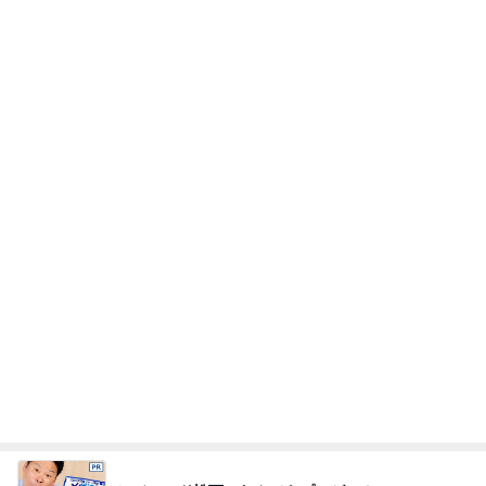
レジェンド松下のなんでもプレゼン！
Amebaトピックス
12時間前
お腹が張って痛いのに食べた豚タン
Amebaトピックス
11時間前