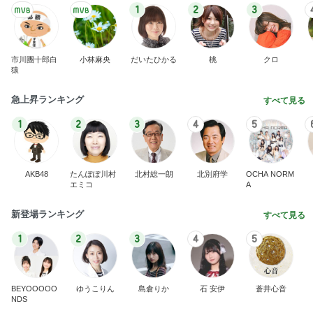
1
2
3
市川團十郎白
小林麻央
だいたひかる
桃
クロ
猿
急上昇ランキング
すべて見る
1
2
3
4
5
AKB48
たんぽぽ川村
北村総一朗
北別府学
OCHA NORM
エミコ
A
新登場ランキング
すべて見る
1
2
3
4
5
BEYOOOOO
ゆうこりん
島倉りか
石 安伊
蒼井心音
NDS