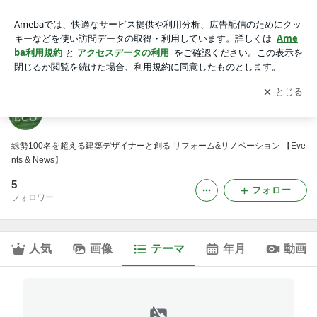
ギャラリーコア｜リフォームECO
アプリをダウンロードして
ブログの更新通知
を受け取りまし
開く
ょう。
リフォームECO
総勢100名を超える建築デザイナーと創る リフォーム&リノベーション 【Eve
nts & News】
5
フォロー
フォロワー
人気
画像
テーマ
年月
動画