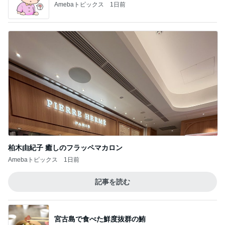
柏木由紀子 癒しのフラッペマカロン
Amebaトピックス
1日前
記事を読む
宮古島で食べた鮮度抜群の鮪
Amebaトピックス
1日前
だいた 夫を見送る息子の変化
Amebaトピックス
23時間前
藤あや子 差し入れ用の熱々コーン