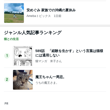
589話 「経験を生かす」という言葉は猫様
には通用しない
1
猫マンガ 米子さん
魔王ちゃん一周忌。
2
うちの魔王さま。
夏はネバネバ
3
母さんは今日も世話をやく
あの儀式のための装置
4
母さんは今日も世話をやく