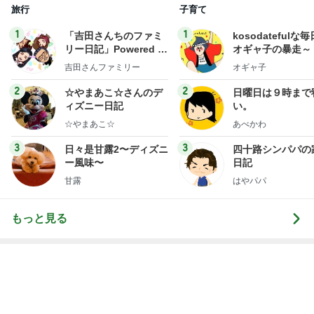
旅行
子育て
1
1
「吉田さんちのファミ
kosodatefulな毎
リー日記」Powered b
オギャ子の暴走～
y Ameba 吉田さんファ
吉田さんファミリー
オギャ子
ミリーオフィシャルブ
ログ
2
2
☆やまあこ☆さんのデ
日曜日は９時まで
ィズニー日記
い。
☆やまあこ☆
あべかわ
3
3
日々是甘露2〜ディズニ
四十路シンパパの
ー風味〜
日記
甘露
はやパパ
もっと見る