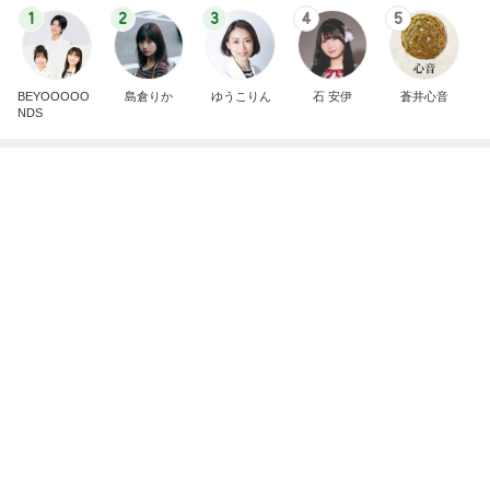
渡すために頂いたオムツとお菓子
Amebaトピックス
11時間前
斎藤元彦がぶらぶら動画のアップを止めた
Bank of Dreamの公営競技はどこへ行く
8日前
生まれて1か月のチビカモの宣言
Amebaトピックス
1日前
ありがとうございます
市川團十郎白猿オフィシャルB
2日前
だいた シンクロだった息子の寝相
Amebaトピックス
12時間前