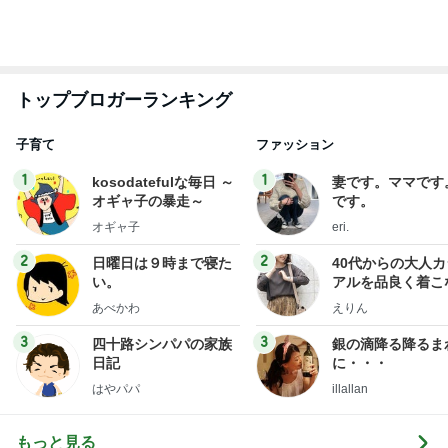
1
2
3
4
5
BEYOOOOO
島倉りか
ゆうこりん
石 安伊
蒼井心音
NDS