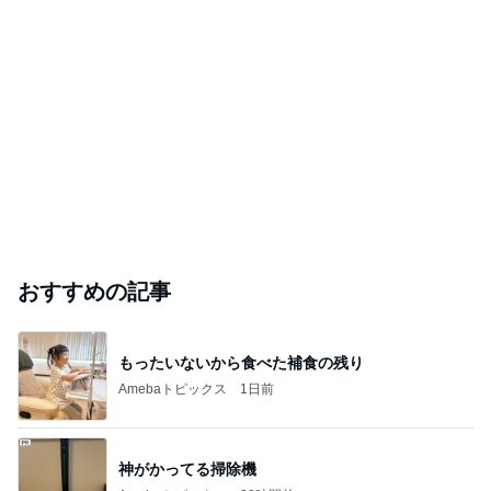
ありがとうございます
市川團十郎白猿オフィシャルB
2日前
辻希美の長女 ｢プロ顔負け｣のお菓子公開
Amebaトピックス
1日前
斎藤元彦がぶらぶら動画のアップを止めた
Bank of Dreamの公営競技はどこへ行く
8日前