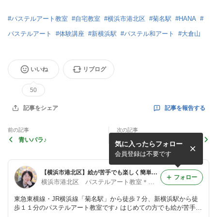
#
パステルアート教室
#
自宅教室
#
横浜市港北区
#
菊名駅
#
HANA
#
パステルアート
#
体験講座
#
新横浜駅
#
パステル和アート
#
大倉山
いいね
リブログ
50
記事を報告する
記事をシェア
前の記事
次の記事
青いバラ♪
「カラー2021」を習いまし
気に入ったらフォロー
た♪
会員登録は不要です
【横浜市港北区】絵が苦手でも楽しく簡単に描けるパステルアート教室＊ＨＡＮＡ＊～菊名・新横浜・大倉山～
フォロー
横浜市港北区 パステルアート教室＊ＨＡＮＡ＊
東急東横線・JR横浜線「菊名駅」から徒歩７分、新横浜駅から徒
歩１１分のパステルアート教室です♪ はじめての方でも絵が苦手な
方でも塗り絵感覚で楽しめるパステルアート。 自宅にいても参加