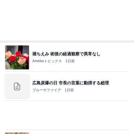
７人待ち
沢田聖子オフィシャルブログ「In My Heartな旅日
2日前
記」by Ameba