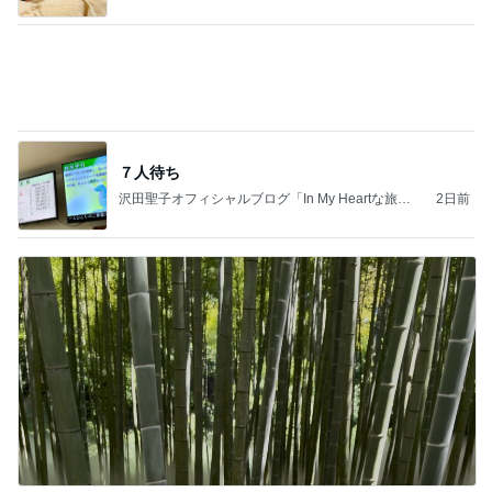
人生は喪失の積み重ねであること
Amebaトピックス
1日前
力強いジャンプをまるで天上の美しさのように軽や
かに着氷その芸術性によって心奪われる魔法を織り
なす
フィギュアスケート応援（くまはともだち）
1日前