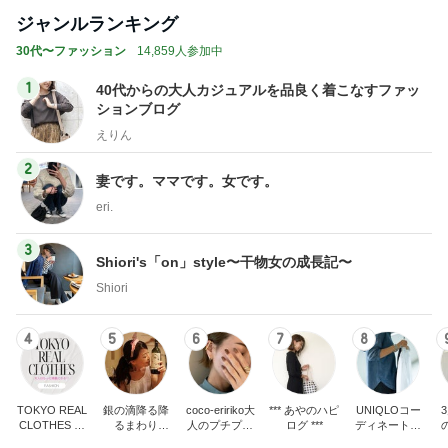
トップブロガーランキング
子育て
ファッション
1
1
kosodatefulな毎日 ～
妻です。ママです
オギャ子の暴走～
です。
オギャ子
eri.
2
2
日曜日は９時まで寝た
40代からの大人
い。
アルを品良く着こ
ファッションブロ
あべかわ
えりん
3
3
四十路シンパパの家族
銀の滴降る降るま
日記
に・・・
はやパパ
illallan
もっと見る