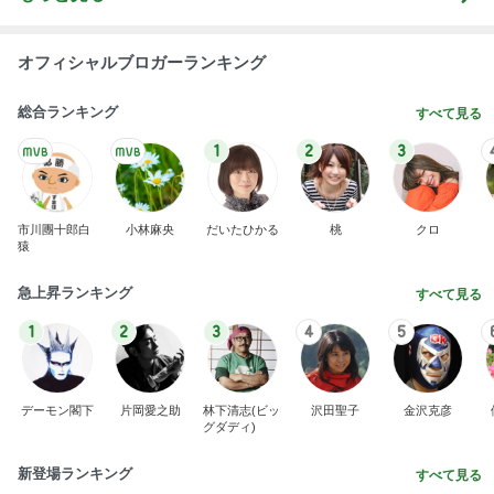
堀ちえみ 術後の経過観察で異常なし
Amebaトピックス
1日前
広島原爆の日 市長の言葉に動揺する総理
ブルーサファイア
1日前