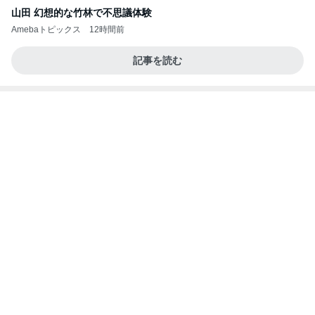
焼肉きんぐで暴食し増えた500g
Amebaトピックス
1日前
同じ夢
四コマ戦士 パパ戦記
10日前
自分のお金を取り戻すための超手間
Amebaトピックス
2日前
学生
日本人
7日前
何度も作る我が家の定番桃スイーツ
Amebaトピックス
1日前