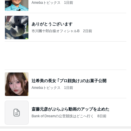
ジャンルランキング
30代〜ファッション
14,859人参加中
1
40代からの大人カジュアルを品良く着こなすファッ
ションブログ
えりん
2
妻です。ママです。女です。
eri.
3
Shiori's「on」style〜干物女の成長記〜
Shiori
4
5
6
7
8
TOKYO REAL
銀の滴降る降
coco-eririko大
*** あやのハピ
UNIQLOコー
CLOTHES 大
るまわり
人のプチプラ
ログ ***
ディネート日
人世代のリア
に・・・
mixコーデ
記
ハ
ルクローズ
♪