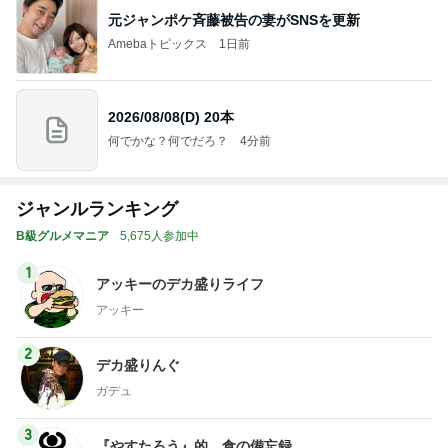
元ジャンポケ斉藤被告の妻がSNSを更新
Amebaトピックス
1日前
2026/08/08(D) 20本
何でかな？何でだろ？
4分前
ジャンルランキング
B級グルメマニア
5,675人参加中
1
アッキーのデカ盛りライフ
アッキー
2
デカ盛りんぐ
ガデュ
3
『やすたろう』的 食の備忘録