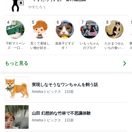
やすたろう
4
5
6
7
8
下町マリーン
安くて美味し
道産子どすど
いもっちゃん
たかまつせん
ズ・一口馬
い物が好き☆
す！
のブログ
いちの食い散
主・立ち飲
彡
らかし日記
み・立ち食い
そば
もっと見る
実現しなそうなワンちゃんを飼う話
Amebaトピックス
1日前
山田 幻想的な竹林で不思議体験
Amebaトピックス
1日前