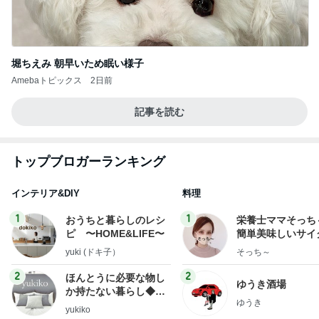
堀ちえみ 朝早いため眠い様子
Amebaトピックス
2日前
記事を読む
トップブロガーランキング
インテリア&DIY
料理
1
1
おうちと暮らしのレシ
栄養士ママそっち
ピ 〜HOME&LIFE〜
簡単美味しいサイ
献立
yuki (ドキ子）
そっち～
2
2
ほんとうに必要な物し
ゆうき酒場
か持たない暮らし◆Ke
ゆうき
ep Life Simple◆〜イ
yukiko
ンテリアのきろく〜