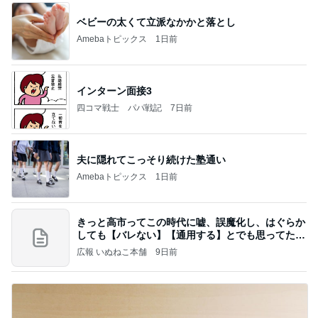
ベビーの太くて立派なかかと落とし
Amebaトピックス
1日前
インターン面接3
四コマ戦士 パパ戦記
7日前
夫に隠れてこっそり続けた塾通い
Amebaトピックス
1日前
きっと高市ってこの時代に嘘、誤魔化し、はぐらか
しても【バレない】【通用する】とでも思ってたん
だろ
広報 いぬねこ本舗
9日前