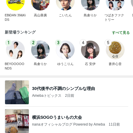
EBiDAN 39&Ki
高山善廣
こいたん
島倉りか
つばきファク
DS
トリー
新登場ランキング
すべて見る
1
2
3
4
5
BEYOOOOO
島倉りか
ゆうこりん
石 安伊
蒼井心音
NDS
30代後半の不調のシンプルな理由
Amebaトピックス
2日前
横浜SOGOうまいもの大会
nanaオフィシャルブログ Powered by Ameba
11日前