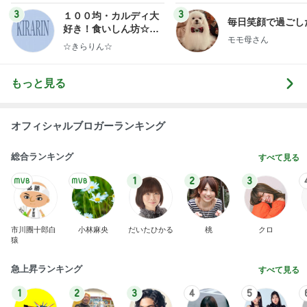
3
3
１００均・カルディ大
毎日笑顔で過ごし
好き！食いしん坊☆き
モモ母さん
らりん☆のブログ
☆きらりん☆
もっと見る
オフィシャルブロガーランキング
総合ランキング
すべて見る
1
2
3
市川團十郎白
小林麻央
だいたひかる
桃
クロ
猿
急上昇ランキング
すべて見る
1
2
3
4
5