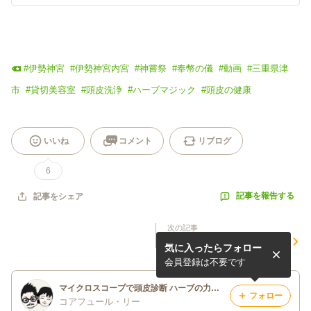
#
伊勢神宮
#
伊勢神宮内宮
#
神嘗祭
#
奉幣の儀
#
動画
#
三重県津
市
#
貸切美容室
#
頭皮洗浄
#
ハーブマジック
#
頭皮の健康
いいね
コメント
リブログ
6
記事を報告する
記事をシェア
次の記事
新店舗のオープン
気に入ったらフォロー
会員登録は不要です
マイクロスコープで頭皮診断 ハーブの力で頭皮洗浄、貸切予約三重県津市の美容室（コアフュール・リー）のブログ
フォロー
コアフュール・リー