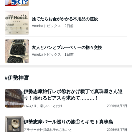
捨てたらお金がかかる不用品の値段
Amebaトピックス
2日前
友人とパンとブルーベリーの物々交換
Amebaトピックス
1日前
#
伊勢神宮
伊勢志摩旅行レポ⑩おかげ横丁で真珠屋さん巡
り！揺れるピアスを求めて………！
のんびり、楽しいことだけ
2026年8月7日
伊勢志摩パール巡りの旅①ミキモト真珠島
アラサー会社員戯れ子のざれごと
2026年8月7日