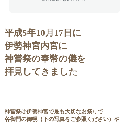
平成
5
年
10
月
17
日に
伊勢神宮内宮に
神嘗祭の奉幣の儀を
拝見してきました
神嘗祭は伊勢神宮で最も大切なお祭りで
各御門の御幌（下の写真をご参照ください）や