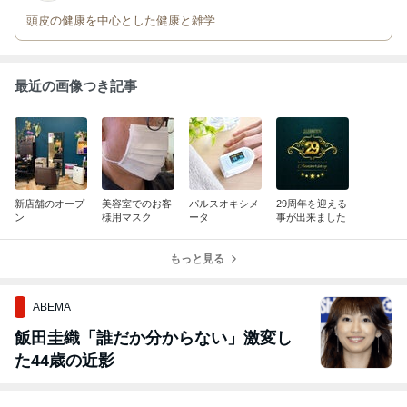
頭皮の健康を中心とした健康と雑学
最近の画像つき記事
新店舗のオープ
美容室でのお客
パルスオキシメ
29周年を迎える
ン
様用マスク
ータ
事が出来ました
もっと見る
ABEMA
飯田圭織「誰だか分からない」激変し
た44歳の近影