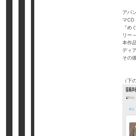
アバ
マCD
『め
リー
本作品
ディ
その
（下