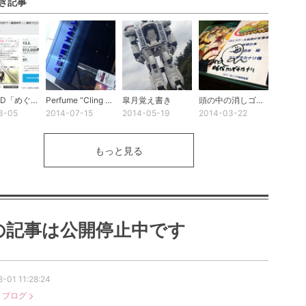
き記事
ドラマCD「めぐる季節のなかで～夏☆*不思議ミステリー～」に出演します
Perfume “Cling Cling” World＠原宿アストロホール 写真置き場
皐月覚え書き
頭の中の消しゴムが猛威をふるっているオハナシ。つまるところの備忘録。
3-05
2014-07-15
2014-05-19
2014-03-22
もっと見る
の記事は公開停止中です
-01 11:28:24
：
ブログ