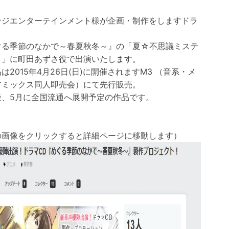
ンジエンターテインメント様が企画・制作をしますドラ
ぐる季節のなかで～春夏秋冬～』の「夏☆不思議ミステ
～」に町田あずさ役で出演いたします。
は2015年4月26日(日)に開催されますM3 （音系・メ
アミックス同人即売会）にて先行販売。
後、5月に全国流通へ展開予定の作品です。
の画像をクリックすると詳細ページに移動します）