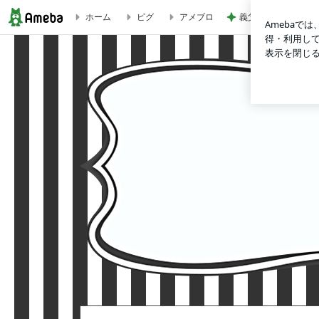
義父が契約した100
ホーム
ピグ
アメブロ
Re：Canari