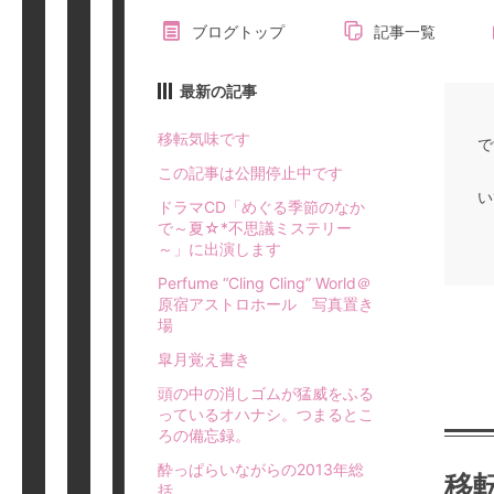
ブログトップ
記事一覧
最新の記事
移転気味です
で
この記事は公開停止中です
い
ドラマCD「めぐる季節のなか
で～夏☆*不思議ミステリー
～」に出演します
Perfume “Cling Cling” World＠
原宿アストロホール 写真置き
場
皐月覚え書き
頭の中の消しゴムが猛威をふる
っているオハナシ。つまるとこ
ろの備忘録。
酔っぱらいながらの2013年総
移
括。