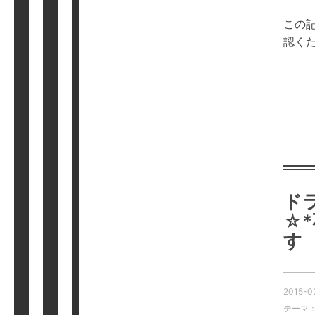
この
認く
ド
☆
す
2015-0
テーマ