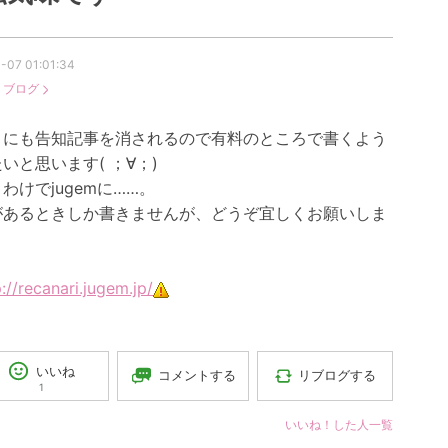
-07 01:01:34
：
ブログ
りにも告知記事を消されるので有料のところで書くよう
いと思います( ；∀；)
わけでjugemに……。
があるときしか書きませんが、どうぞ宜しくお願いしま
p://recanari.jugem.jp/
いいね
コメントする
リブログする
1
いいね！した人一覧