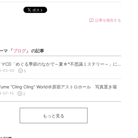
ポスト
記事を報告する
ーマ 「
ブログ
」 の記事
ドラマCD「めぐる季節のなかで～夏☆*不思議ミステリー～」に出演します
5-03-05
5
rfume “Cling Cling” World＠原宿アストロホール 写真置き場
4-07-15
2
もっと見る