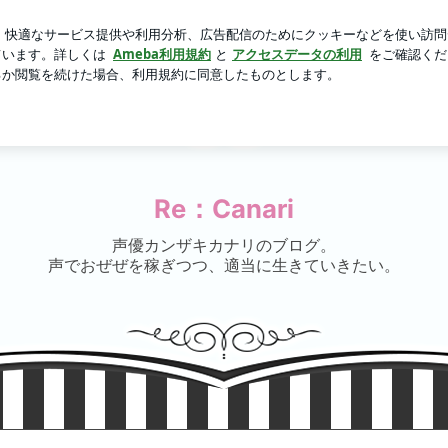
万円の瓦修理
芸能人ブログ
人気ブログ
新規登録
ロ
Re：Canari
声優カンザキカナリのブログ。
声でおぜぜを稼ぎつつ、適当に生きていきたい。