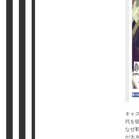
キャ
代を
なぜ
が大