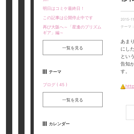
明日はコミケ最終日！
この記事は公開停止中です
2015-11
再び大阪へ～「星逢のプリズム
テーマ
ギア」編～
あま
一覧を見る
にした
という
告知
す。
テーマ
ブログ ( 45 )
htt
一覧を見る
カレンダー