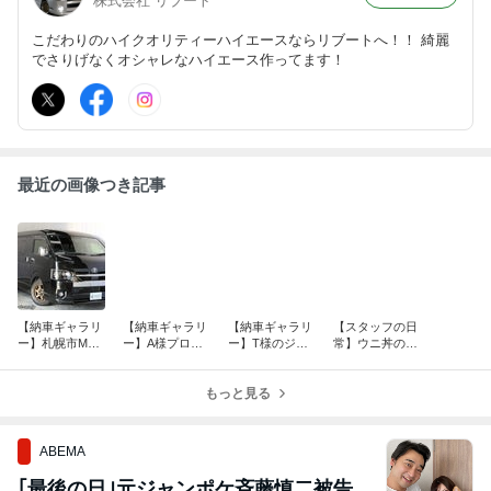
株式会社 リブート
こだわりのハイクオリティーハイエースならリブートへ！！ 綺麗
でさりげなくオシャレなハイエース作ってます！
最近の画像つき記事
【納車ギャラリ
【納車ギャラリ
【納車ギャラリ
【スタッフの日
ー】札幌市M様
ー】A様プロボ
ー】T様のジャ
常】ウニ丼の季
～～
ックス～～
ガー～～
節～～
もっと見る
ABEMA
｢最後の日｣元ジャンポケ斉藤慎二被告