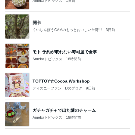
彼氏がいるのにやらかした飲み会
Amebaトピックス
17時間前
地獄
日本人
1日前
だいた 父の為に見つけた心強い商品
Amebaトピックス
1日前
8月2日放送のTBS「週刊さんまとマツコ」先週に引
き続き出演します♪
植草美幸オフィシャルブログ Powered by Ameba
5日前
桃 夫とドラマ鑑賞中に気づいた事
Amebaトピックス
18時間前