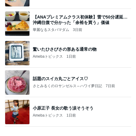
相続税を、払えないで、売りに出されて不動産は、
外国のお金持ちに買われているそうです。やばいで
すよ
ht9299yzf祈りのブログ
6日前
北斗晶 立て続く誕生日に大変な我が家