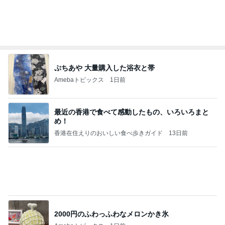
約20年振りの寝坊はゴミ回収の日
Amebaトピックス
1日前
記事を読む
安っぽい100均の小箱が大変身
Amebaトピックス
14時間前
アンジャ児嶋さん相葉ちゃんと食事で紹介された仲
のいい後輩にコイツとは仲よく出来ないと思った
喋り場ならぬ語り場(仮)
10日前