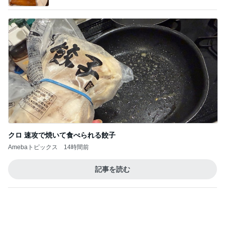
2
2
40代からの大人カジュ
ゆうき酒場
アルを品良く着こなす
ゆうき
ファッションブログ
えりん
3
3
銀の滴降る降るまわり
毎日笑顔で過ごし
に・・・
モモ母さん
illallan
もっと見る
オフィシャルブロガーランキング
総合ランキング
すべて見る
1
2
3
市川團十郎白
小林麻央
だいたひかる
桃
クロ
猿