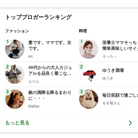
急上昇ランキング
すべて見る
1
2
3
4
5
AKB48
たんぽぽ川村
北村総一朗
北別府学
OCHA NORM
エミコ
A
新登場ランキング
すべて見る
1
2
3
4
5
BEYOOOOO
ゆうこりん
島倉りか
石 安伊
蒼井心音
NDS
ぷちあや 大量購入した浴衣と帯
Amebaトピックス
1日前