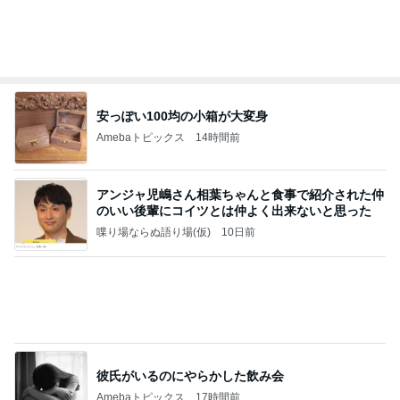
Amebaトピックス
1日前
【ANAプレミアムクラス初体験】雷で50分遅延…
沖縄往復で分かった「余裕を買う」価値
華麗なるスタバマダム
3日前
驚いたひさびさの形ある通常の物
Amebaトピックス
1日前
話題のスイカ丸ごとアイス♡
さとみるくのロサンゼルス⇔ハワイ夢日記
7日前
小原正子 長女の歌う涙そうそう
Amebaトピックス
1日前