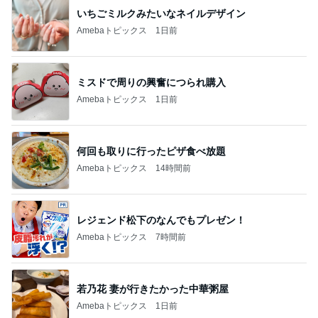
クロ 速攻で焼いて食べられる餃子
Amebaトピックス
14時間前
記事を読む
トップブロガーランキング
ファッション
料理
1
1
妻です。ママです。女
栄養士ママそっち
です。
簡単美味しいサイ
献立
eri.
そっち～