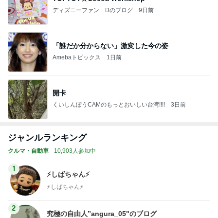
ディズニーファン Dのブログ
9日前
「誰だか分からない」激変した今の姿
Amebaトピックス
1日前
開卡
くいしんぼうCAMのもっとおいしい台湾!!!!
3日前
ジャンルランキング
クルマ・自動車
10,903人参加中
1
⚡️しばちゃん⚡
⚡️しばちゃん⚡️
2
究極の自由人”angura_05"のブログ