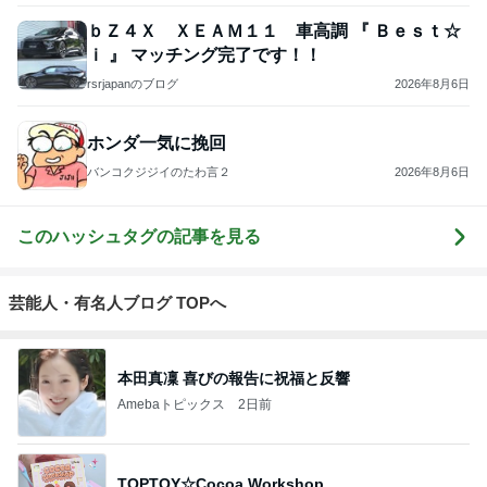
ｂＺ４Ｘ ＸＥＡＭ１１ 車高調 『 Ｂｅｓｔ☆
ｉ 』 マッチング完了です！！
rsrjapanのブログ
2026年8月6日
ホンダ一気に挽回
バンコクジジイのたわ言２
2026年8月6日
このハッシュタグの記事を見る
芸能人・有名人ブログ TOPへ
本田真凜 喜びの報告に祝福と反響
Amebaトピックス
2日前
TOPTOY☆Cocoa Workshop