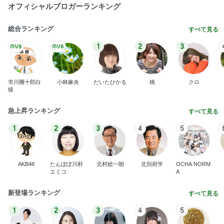
最近の香港で食べて感動したもの、いろいろまと
め！
香港在住えりのおいしい食べ歩きガイド
13日前
2000円のふわっふわなメロンかき氷
Amebaトピックス
1日前
開卡
くいしんぼうCAMのもっとおいしい台湾!!!!
3日前
モト 予約が取れない寿司屋で食事
Amebaトピックス
18時間前
TOPTOY☆Cocoa Workshop
ディズニーファン Dのブログ
9日前