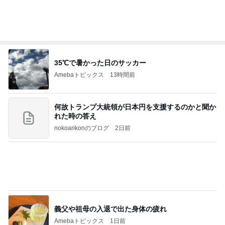
Amebaトピックス
21時間前
8月6日「めざましテレビ」林佑香さん着用のウィル
セレクションの小花刺繍タックスリーブカーディガ
ン
れなのブログ
23時間前
二の腕カバーに最適な20%OFFのジレ
Amebaトピックス
1日前
待ってる！
武東由美オフィシャルブログ「MOTOちゃんと
10時間前
のはっぴぃな毎日」Powered by Ameba
愛之助 スタジアムシティへ向かう様子
Amebaトピックス
18時間前