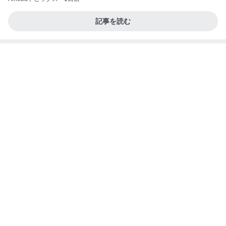
好きになった細見えトレンドパンツ
Amebaトピックス
1日前
記事を読む
35℃で暑かった日のサッカー
Amebaトピックス
13時間前
何故トランプ大統領が日本円を支援するのかと聞か
れた時の答え
nokoarikonのブログ
2日前
義父や祖母の入退で出た身体の疲れ