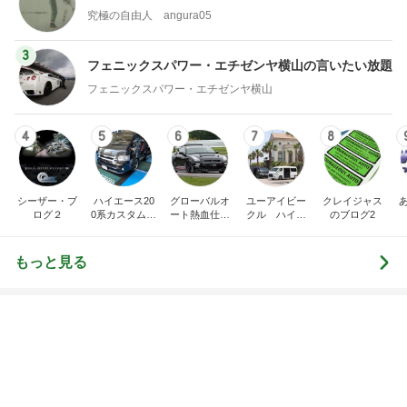
究極の自由人 angura05
3
フェニックスパワー・エチゼンヤ横山の言いたい放題
フェニックスパワー・エチゼンヤ横山
4
5
6
7
8
シーザー・ブ
ハイエース20
グローバルオ
ユーアイビー
クレイジャス
ログ２
0系カスタム車
ート熱血仕入
クル ハイエ
のブログ2
販売茨城
れブログ
ース200系完
全マスターブ
ログ
もっと見る
いちごミルクみたいなネイルデザイン
Amebaトピックス
1日前