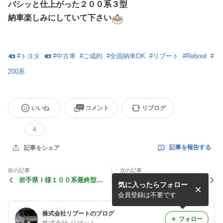
バシッと仕上がった２００系３型
納車楽しみにしていて下さい
#
トヨタ
#
中古車
#
ご成約
#
全国納車OK
#
リブート
#
Reboot
#
200系
いいね
コメント
リブログ
4
記事を報告する
記事をシェア
前の記事
次の記事
岩手県Ｉ様１００系最終型ハ
札幌市Ｙ様２００系３型ハイ
気に入ったらフォロー
イエースワゴンご成約ありが
エースワゴン納車おめでとう
とうございます！！
ございます！！
会員登録は不要です
株式会社リブートのブログ
フォロー