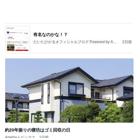
敬三さんも言いよったのよか。そうか。それは茂美
のしてはならない禁じ手だったな。陣内が言いよる
のよ
nanasantojiroのブログ
3日前