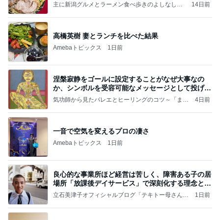
主に新潟グルメとラーメン食べ歩きのよしなしご
14日前
と
高橋英樹 妻とランチを比べた結果
Amebaトピックス
1日前
涅槃寂静をゴールに設定することがなぜ大事なの
か、シンボルを受容可能なメッセージとして投げる
ことが
気功師から見たバレエとヒーリングのコツ～「まと
4日前
いのば」ブログ
一音で空気を変えるプロの凄さ
Amebaトピックス
1日前
良心的な事業所ほど経営は苦しく、障害ある子の居
場所「放課後デイサービス」で深刻化する理念と現
実の
立石美津子オフィシャルブログ「テキトー母さんの
1日前
すすめ」Powered by Ameba