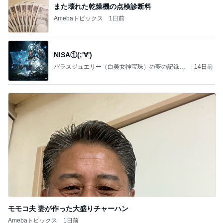
また壊れた乾燥機の点検診断料
Amebaトピックス
1日前
NISA①(;'∀')
パラスジュエリー（白美女神宝珠）の夢の記録
14日前
（続編）
モモコ夫 妻が作った大盛りチャーハン
Amebaトピックス
1日前