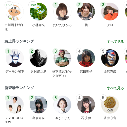
1
2
3
市川團十郎白
小林麻央
だいたひかる
桃
クロ
猿
急上昇ランキング
すべて見る
1
2
3
4
5
デーモン閣下
片岡愛之助
林下清志(ビッ
沢田聖子
金沢克彦
グダディ)
新登場ランキング
すべて見る
1
2
3
4
5
BEYOOOOO
島倉りか
ゆうこりん
石 安伊
蒼井心音
NDS