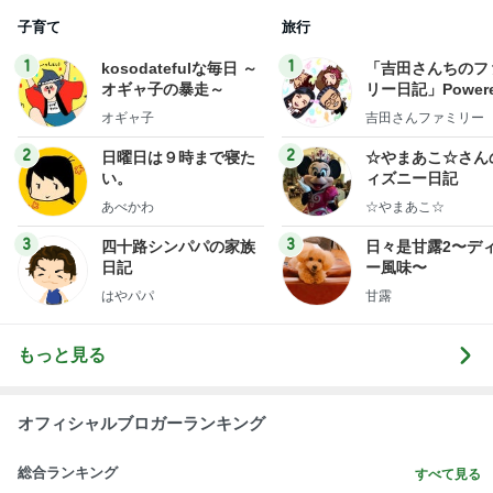
子育て
旅行
1
1
kosodatefulな毎日 ～
「吉田さんちのフ
オギャ子の暴走～
リー日記」Powere
y Ameba 吉田さ
オギャ子
吉田さんファミリー
ミリーオフィシャ
ログ
2
2
日曜日は９時まで寝た
☆やまあこ☆さん
い。
ィズニー日記
あべかわ
☆やまあこ☆
3
3
四十路シンパパの家族
日々是甘露2〜デ
日記
ー風味〜
はやパパ
甘露
もっと見る
オフィシャルブロガーランキング
総合ランキング
すべて見る