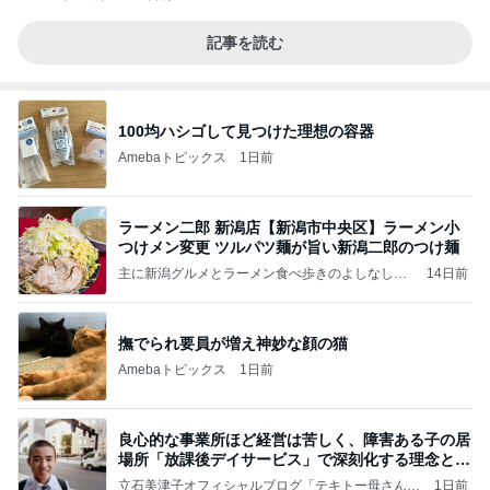
記事を読む
100均ハシゴして見つけた理想の容器
Amebaトピックス
1日前
ラーメン二郎 新潟店【新潟市中央区】ラーメン小
つけメン変更 ツルパツ麺が旨い新潟二郎のつけ麺
主に新潟グルメとラーメン食べ歩きのよしなしご
14日前
と
撫でられ要員が増え神妙な顔の猫
Amebaトピックス
1日前
良心的な事業所ほど経営は苦しく、障害ある子の居
場所「放課後デイサービス」で深刻化する理念と現
実の
立石美津子オフィシャルブログ「テキトー母さんの
1日前