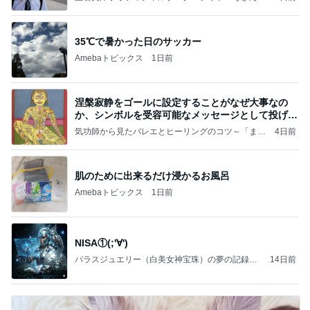
すすめ」Powered by Ameba
35℃で暑かった日のサッカー
Amebaトピックス
1日前
涅槃寂静をゴールに設定することがなぜ大事なの
か、シンボルを受容可能なメッセージとして投げる
ことが
気功師から見たバレエとヒーリングのコツ～「まと
4日前
いのば」ブログ
肌のために出来るだけ浸かるお風呂
Amebaトピックス
1日前
NISA①(;'∀')
パラスジュエリー（白美女神宝珠）の夢の記録
14日前
（続編）