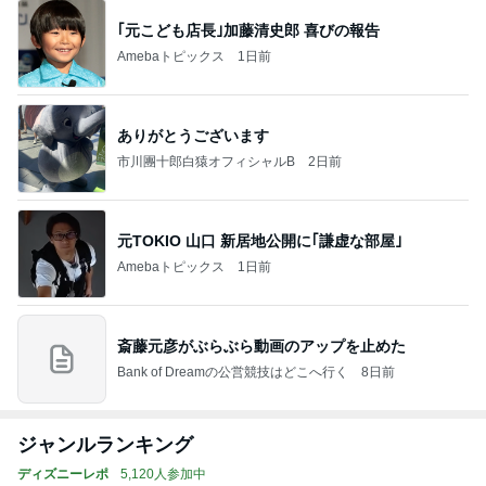
｢元こども店長｣加藤清史郎 喜びの報告
Amebaトピックス
1日前
ありがとうございます
市川團十郎白猿オフィシャルB
2日前
元TOKIO 山口 新居地公開に｢謙虚な部屋｣
Amebaトピックス
1日前
斎藤元彦がぶらぶら動画のアップを止めた
Bank of Dreamの公営競技はどこへ行く
8日前
ジャンルランキング
ディズニーレポ
5,120人参加中