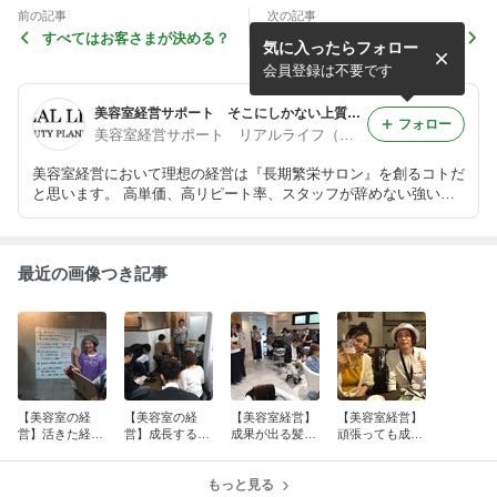
前の記事
次の記事
すべてはお客さまが決める？
なぜ、そこにしかないサービ
気に入ったらフォロー
スが必要なのか？
会員登録は不要です
美容室経営サポート そこにしかない上質サロンの創り方
フォロー
美容室経営サポート リアルライフ（REAL LIFE）
美容室経営において理想の経営は『長期繁栄サロン』を創るコトだ
と思います。 高単価、高リピート率、スタッフが辞めない強いサ
ロン創りのお手伝いをさせて頂いてます。 直営サロンも経営して
ます。 客単価12,000円、次回予約率90％、繁忙月、閑散月のない
安定サロンです。
最近の画像つき記事
【美容室の経
【美容室の経
【美容室経営】
【美容室経営】
営】活きた経営
営】成長する美
成果が出る髪質
頑張っても成果
理念を創ろう！
容室の目標設定
改善ヘアエステ
が出ない最大の
の考え方
理由とは！？
もっと見る