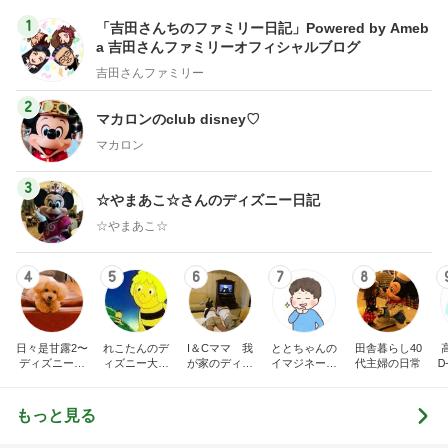
1
「吉田さんちのファミリー日記」Powered by Ameb
a 吉田さんファミリーオフィシャルブログ
吉田さんファミリー
2
マカロンのclub disney♡
マカロン
3
☆やまあこ☆さんのディズニー日記
☆やまあこ☆
4
5
6
7
8
日々是甘露2〜
れこたんのデ
I＆Cママ 我
ととちゃんの
田舎暮らし40
ディズニー風
ィズニー大好
が家のディズ
イマジネーシ
代主婦の日常
Ꭰ
味〜
き♡孫4人
ニー♡ブログ
ョンタイム
もっと見る