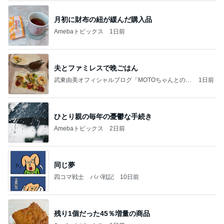
月初に財布の紐が緩んだ購入品
Amebaトピックス
1日前
夫とファミレスで晩ごはん
武東由美オフィシャルブログ「MOTOちゃんとのは
1日前
っぴぃな毎日」Powered by Ameba
ひとり親の毎年の憂鬱な手続き
Amebaトピックス
2日前
同じ夢
四コマ戦士 パパ戦記
10日前
残り1個だった45％増量の商品