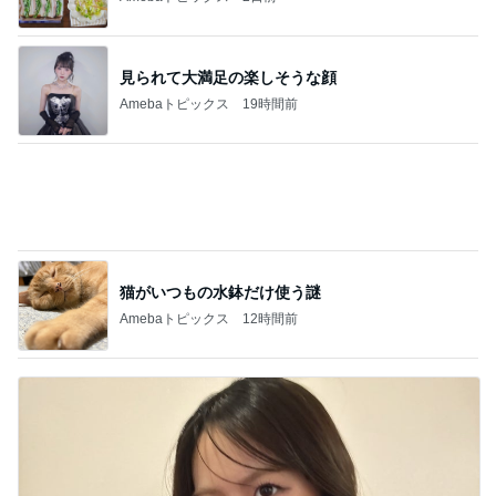
猫との生活
妹夫婦の新居へ
1
関西子ナシ夫婦＆ベンガル猫のがむしゃらな毎日
完全脱力の家猫の姿をどうぞ
2
母さんは今日も世話をやく
魔王ちゃんと女帝と祭壇と。
3
うちの魔王さま。
明日は秘密の譲渡会！＆待機チマチマ♪ドレミ
の歌
4
ＮＰＯ法人ねこけん Official Blog