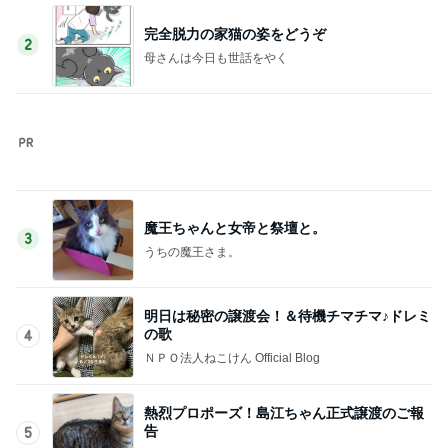
ユカイ 隣の人から貰ったプレゼント
Amebaトピックス
2日前
記事を読む
安めぐみ 緊張から盛り上がった子供達
Amebaトピックス
1日前