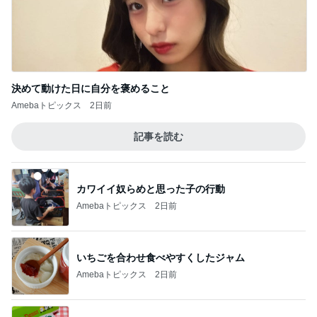
熱烈プロポーズ！島江ちゃん正式譲渡のご報
告
5
ニャンこまルームへようこそ
このジャンルの記事をもっと見る
レジェンド松下のなんでもプレゼン！
Amebaトピックス
19時間前
夫から知らされた義実家の帰省費用
Amebaトピックス
11時間前
アグネス 孫と温水プール遊び
Amebaトピックス
1日前