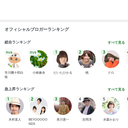
のんびりとした午後の何気ない様子
Amebaトピックス
1日前
コストコで我慢スイッチが壊れた旦那
Amebaトピックス
1日前
アレク 妹にやって欲しいameblo
Amebaトピックス
2日前