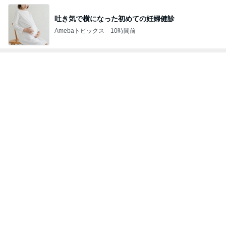
吐き気で横になった初めての妊婦健診
Amebaトピックス
10時間前
トップブロガーランキング
料理
子育て
1
1
栄養士ママそっち～の
kosodatefulな毎
簡単美味しいサイクル
オギャ子の暴走～
献立
そっち～
オギャ子
2
2
日曜日は９時まで
ゆうき酒場
い。
ゆうき
あべかわ
3
3
四十路シンパパの
毎日笑顔で過ごしたい
日記
モモ母さん
はやパパ