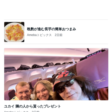
次世代掃除機がやってきた！！
Amebaトピックス
19時間前
口コミで人気のサンダルと色の選び方
Amebaトピックス
1日前
いるかやかめに手足が生えた娘の絵
Amebaトピックス
1日前
蓋が閉まっていなくて起きた大惨事
Amebaトピックス
1日前