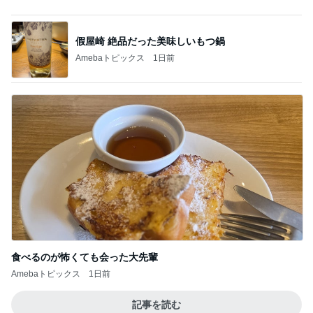
収入アップ目指す転職に夫が反対
Amebaトピックス
1日前
帰宅後30分でさくっと作った夕飯
Amebaトピックス
2日前
喧嘩後に夫がくれた胸ポケットのバラ
Amebaトピックス
15時間前
夫に続き私もGを退治した出来事