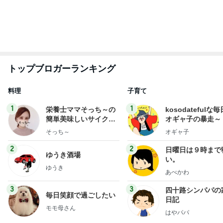
もっと見る
オフィシャルブロガーランキング
総合ランキング
すべて見る
1
2
3
市川團十郎白
小林麻央
だいたひかる
桃
クロ
猿
急上昇ランキング
すべて見る
1
2
3
4
5
木村直人
BEYOOOOO
美川憲一
吉岡淳
水森かおり
NDS