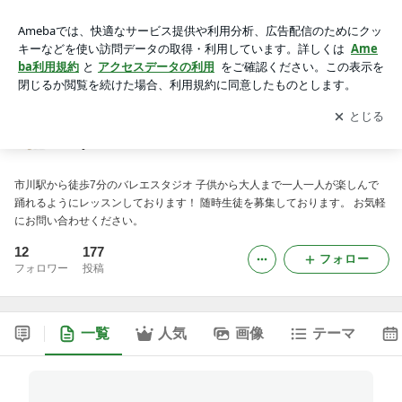
rayballet2021のブログ
アプリをダウンロードして
ブログの更新通知
を受け取りまし
開く
ょう。
rayballet2021のブログ
市川駅から徒歩7分のバレエスタジオ 子供から大人まで一人一人が楽しんで
踊れるようにレッスンしております！ 随時生徒を募集しております。 お気軽
にお問い合わせください。
12
177
フォロー
フォロワー
投稿
一覧
人気
画像
テーマ