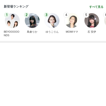
夫と入った超地元のローカルパブ
Amebaトピックス
1日前
記事を読む
堀ちえみ 好みなまつ毛パーマ
Amebaトピックス
20時間前
ハムが美味しい食べ方レシピ4選
Amebaトピックス
2日前
見られて大満足の楽しそうな顔
Amebaトピックス
19時間前