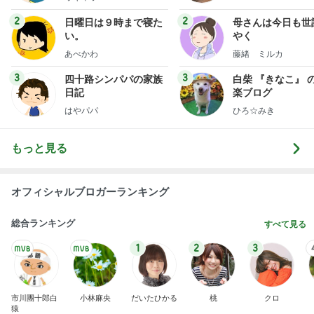
2
2
日曜日は９時まで寝た
母さんは今日も世
い。
やく
あべかわ
藤緒 ミルカ
3
3
四十路シンパパの家族
白柴 『きなこ』 
日記
楽ブログ
はやパパ
ひろ☆みき
もっと見る
オフィシャルブロガーランキング
総合ランキング
すべて見る
1
2
3
市川團十郎白
小林麻央
だいたひかる
桃
クロ
猿