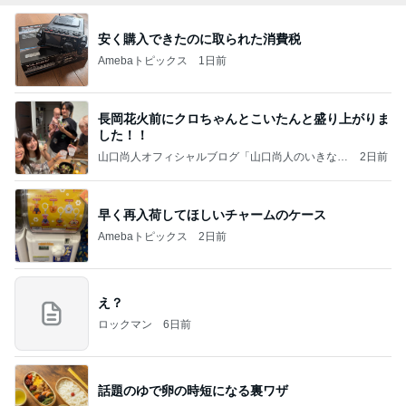
安く購入できたのに取られた消費税
Amebaトピックス
1日前
長岡花火前にクロちゃんとこいたんと盛り上がりま
した！！
山口尚人オフィシャルブログ「山口尚人のいきなり
2日前
パパになったけど美容師も続けてます。」Powered
by Ameba
早く再入荷してほしいチャームのケース
Amebaトピックス
2日前
え？
ロックマン
6日前
話題のゆで卵の時短になる裏ワザ