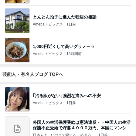
とんとん拍子に進んだ転居の相談
Amebaトピックス
1日前
1,000円近くして高いグラノーラ
Amebaトピックス
15時間前
芸能人・有名人ブログ TOPへ
｢治る訳がない｣強烈な痛みへの不安
Amebaトピックス
1日前
外国人の生活保護受給は憲法違反・・中国人の生活
保護不正受給で貯蓄４０００万円、本国にマンショ
ンを
日本人よ、いつまで寝てる、起きろ。
1日前