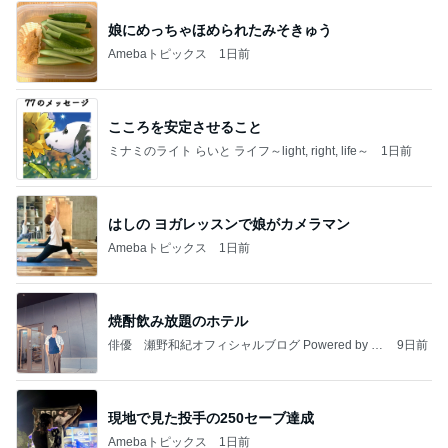
娘にめっちゃほめられたみそきゅう
Amebaトピックス
1日前
こころを安定させること
ミナミのライト らいと ライフ～light, right, life～
1日前
はしの ヨガレッスンで娘がカメラマン
Amebaトピックス
1日前
焼酎飲み放題のホテル
俳優 瀬野和紀オフィシャルブログ Powered by A
9日前
meba
現地で見た投手の250セーブ達成
Amebaトピックス
1日前