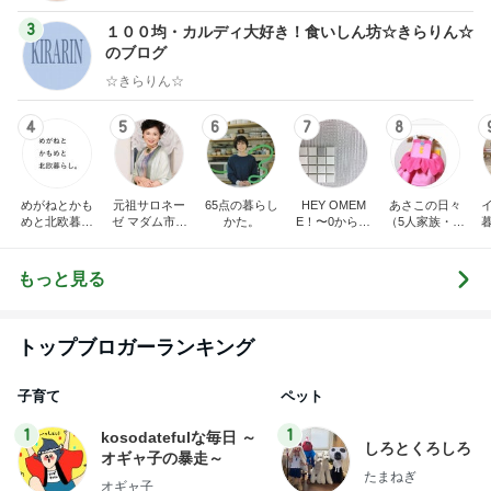
3
１００均・カルディ大好き！食いしん坊☆きらりん☆
のブログ
☆きらりん☆
4
5
6
7
8
めがねとかも
元祖サロネー
65点の暮らし
HEY OMEM
あさこの日々
めと北欧暮ら
ゼ マダム市川
かた。
E！〜0からの
（5人家族・投
し
のほのぼのブ
家づくり〜
資・家計簿・
ログ
雑貨）
もっと見る
トップブロガーランキング
子育て
ペット
1
1
kosodatefulな毎日 ～
しろとくろしろ
オギャ子の暴走～
たまねぎ
オギャ子