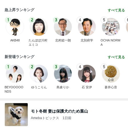
急上昇ランキング
すべて見る
1
2
3
4
5
AKB48
たんぽぽ川村
北村総一朗
北別府学
OCHA NORM
エミコ
A
新登場ランキング
すべて見る
1
2
3
4
5
BEYOOOOO
ゆうこりん
島倉りか
石 安伊
蒼井心音
NDS
モト冬樹 妻は保護犬のため葉山
Amebaトピックス
1日前