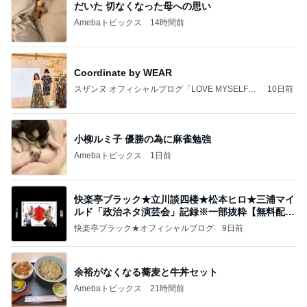
だいた 切なくなった母への思い
Amebaトピックス
14時間前
Coordinate by WEAR
スザンヌ オフィシャルブログ「LOVE MYSELF」
10日前
Powered by Ameba
小柳ルミ子 優勝の為に麻雀勉強
Amebaトピックス
1日前
快楽亭ブラック★立川談四楼★松本ヒロ★三浦マイ
ルド「政治ネタ演芸会」記録※一部抜粋【無料配
信】
快楽亭ブラック★オフィシャルブログ
9日前
余裕がなくなる蕎麦と牛丼セット
Amebaトピックス
21時間前