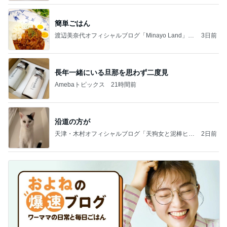
簡単ごはん
渡辺美奈代オフィシャルブログ「Minayo Land」P
3日前
owered by Ameba
長年一緒にいる旦那を思わず二度見
Amebaトピックス
21時間前
沿道の方が
天津・木村オフィシャルブログ「天狗女と泥棒ヒゲ
2日前
男」Powered by Ameba