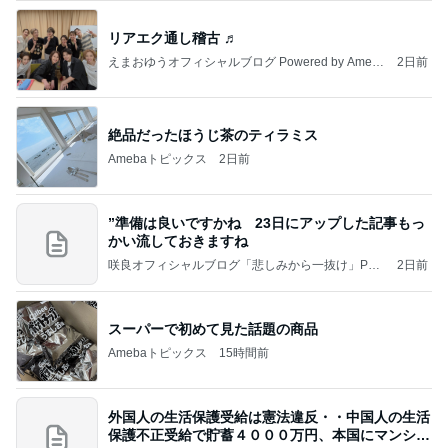
リアエク通し稽古 ♬
えまおゆうオフィシャルブログ Powered by Ameb
2日前
a
絶品だったほうじ茶のティラミス
Amebaトピックス
2日前
”準備は良いですかね 23日にアップした記事もっ
かい流しておきますね
咲良オフィシャルブログ「悲しみから一抜け」Pow
2日前
ered by Ameba
スーパーで初めて見た話題の商品
Amebaトピックス
15時間前
外国人の生活保護受給は憲法違反・・中国人の生活
保護不正受給で貯蓄４０００万円、本国にマンショ