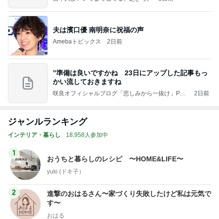
夫は濱口優 南明奈に祝福の声
Amebaトピックス
2日前
”準備は良いですかね 23日にアップした記事もっ
かい流しておきますね
咲良オフィシャルブログ「悲しみから一抜け」Pow
2日前
ered by Ameba
ジャンルランキング
インテリア・暮らし
18,958人参加中
1
おうちと暮らしのレシピ 〜HOME&LIFE〜
yuki (ドキ子）
2
進撃のおはるさん〜家づくり失敗したけど私は元気で
す〜
おはる