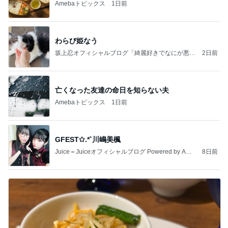
Amebaトピックス
1日前
わらび姫なう
坂上忍オフィシャルブログ「綺麗好きでなにが悪
2日前
い！」 Powered by Ameba
亡くなった友達の命日を知らない夫
Amebaトピックス
1日前
GFEST✩.*˚川嶋美楓
Juice＝Juiceオフィシャルブログ Powered by Ame
8日前
ba