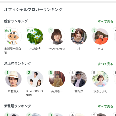
オフィシャルブロガーランキング
総合ランキング
すべて見る
1
2
3
市川團十郎白
小林麻央
だいたひかる
桃
クロ
猿
急上昇ランキング
すべて見る
1
2
3
4
5
木村直人
BEYOOOOO
美川憲一
吉岡淳
水森かおり
NDS
新登場ランキング
すべて見る
1
2
3
4
5