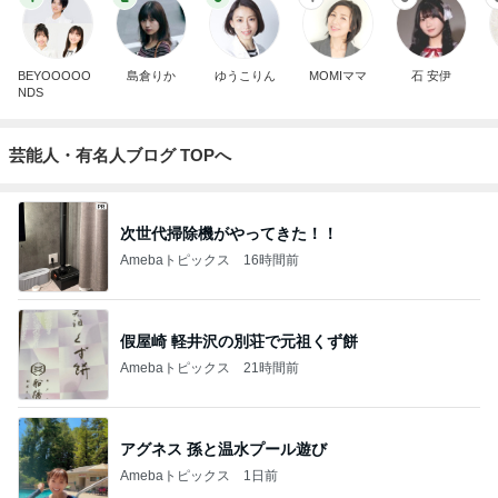
BEYOOOOO
島倉りか
ゆうこりん
MOMIママ
石 安伊
NDS
芸能人・有名人ブログ TOPへ
次世代掃除機がやってきた！！
Amebaトピックス
16時間前
假屋崎 軽井沢の別荘で元祖くず餅
Amebaトピックス
21時間前
アグネス 孫と温水プール遊び
Amebaトピックス
1日前