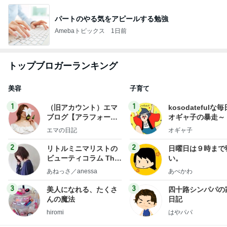
パートのやる気をアピールする勉強
Amebaトピックス
1日前
トップブロガーランキング
美容
子育て
1
1
（旧アカウント）エマ
kosodatefulな毎
ブログ【アラフォー会
オギャ子の暴走～
社売却セカンドライ
エマの日記
オギャ子
フ】
2
2
リトルミニマリストの
日曜日は９時まで
ビューティコラム The
い。
little minimalist's bea
あねっさ／anessa
あべかわ
uty colum
3
3
美人になれる、たくさ
四十路シンパパの
んの魔法
日記
hiromi
はやパパ