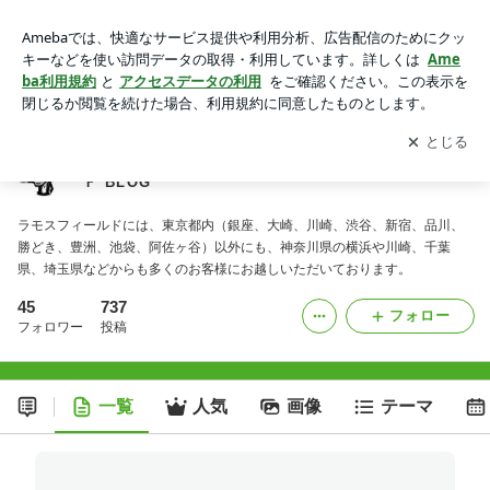
東京都内フットサルコート RAMOS FIELD ＳＴＡＦＦ BLOG
アプリをダウンロードして
ブログの更新通知
を受け取りまし
開く
ょう。
東京都内フットサルコート RAMOS FIELD ＳＴＡＦ
Ｆ BLOG
ラモスフィールドには、東京都内（銀座、大崎、川崎、渋谷、新宿、品川、
勝どき、豊洲、池袋、阿佐ヶ谷）以外にも、神奈川県の横浜や川崎、千葉
県、埼玉県などからも多くのお客様にお越しいただいております。
45
737
フォロー
フォロワー
投稿
一覧
人気
画像
テーマ