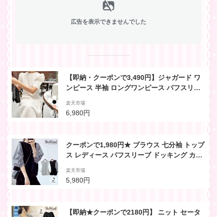
広告を表示できませんでした
【即納・クーポンで3,490円】ジャガード ワ
ンピース 半袖 ロングワンピース パフスリー
ブ クルーネック ロング フレア マキシワンピ
楽天市場
ース 白 黒 ふくれジャガード Aライン ミモレ
6,980円
レディース ゆったり きれいめ ホワイト ブラ
ック セレモニー 可愛い 春 夏 無地フォーマル
クーポンで1,980円★ ブラウス 七分袖 トップ
ス レディース パフスリーブ ドッキング カッ
トソー 可愛い 流行 カジュアル きれいめ シン
楽天市場
プル 大人可愛い 春 夏 秋 無地 ギンガムチェ
5,980円
ック フェミニン パワショル 韓国ファッショ
ン
【即納★クーポンで2180円】 ニット セータ