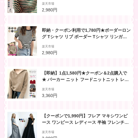
ーロングtシャツ ロンT カットソー フィンガ
楽天市場
ーホール 長袖 指穴 丸首 クルーネック シンプ
2,980円
ル カジュアル 秋冬 レディース 韓国ファッシ
ョン【予約販売：6月25日に発送予定】
即納・クーポン利用で1,780円★ボーダーロン
グ Tシャツ リブ ボーダー Tシャツ リンガー
レディース カジュアル トップス リンガーTシ
楽天市場
ャツ 半袖 Uネック ラウンドネック 韓国 ブラ
2,980円
ウン クルーネックトップス 長袖 クルーネッ
ク シンプル カジュアル ドルマン ゆったり
【即納】1点1,580円★クーポン＆2点購入で
★ パーカー ニット フードニットニット レデ
ィース リブニット vネック プルオーバー ゆ
楽天市場
ったり Tシャツ トップス セーター プルオー
3,360円
バー シルキータッチ カシミアタッチ 長袖 チ
ュニック 大人
【クーポンで1,990円】フレア マキシワンピ
ース ワンピース レディース 半袖 フレンチス
リーブ マキシ丈 ロング丈 ゆったり Tシャツ
楽天市場
ワンピ 可愛い おしゃれ 大人可愛い 上品 カジ