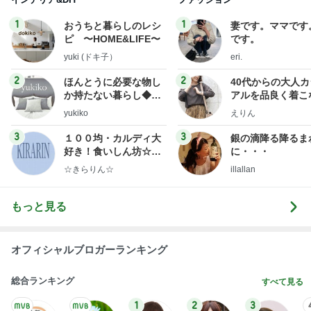
1
1
おうちと暮らしのレシ
妻です。ママです
ピ 〜HOME&LIFE〜
です。
yuki (ドキ子）
eri.
2
2
ほんとうに必要な物し
40代からの大人
か持たない暮らし◆Ke
アルを品良く着こ
ep Life Simple◆〜イ
ファッションブロ
yukiko
えりん
ンテリアのきろく〜
3
3
１００均・カルディ大
銀の滴降る降るま
好き！食いしん坊☆き
に・・・
らりん☆のブログ
☆きらりん☆
illallan
もっと見る
オフィシャルブロガーランキング
総合ランキング
すべて見る
1
2
3