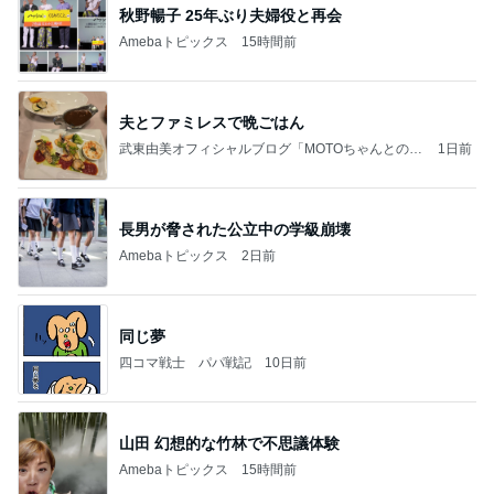
秋野暢子 25年ぶり夫婦役と再会
Amebaトピックス
15時間前
夫とファミレスで晩ごはん
武東由美オフィシャルブログ「MOTOちゃんとのは
1日前
っぴぃな毎日」Powered by Ameba
長男が脅された公立中の学級崩壊
Amebaトピックス
2日前
同じ夢
四コマ戦士 パパ戦記
10日前
山田 幻想的な竹林で不思議体験
Amebaトピックス
15時間前