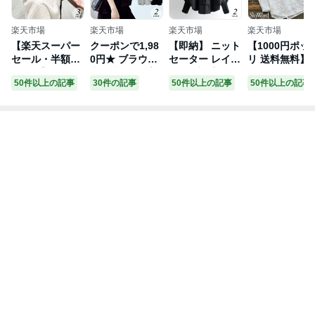
楽天市場
楽天市場
楽天市場
楽天市場
【楽天スーパー
クーポンで1,98
【即納】 ニット
【1000円ポッ
セール・半額ク
0円★ ブラウス
セーター レイヤ
リ 送料無料】
ーポン】ジャガ
七分袖 トップス
ード 重ね着風
ラウス レディ
50件以上の記事
30件の記事
50件以上の記事
50件以上の記事
ード ワンピース
レディース パフ
レディース トッ
ス トップス 春
半袖 ロングワン
スリーブ ドッキ
プス 長袖 セー
ブラウス tシャ
ピース パフスリ
ング カットソー
ター シャツ ブ
ツ カットソー
ーブ クルーネッ
可愛い 流行 カ
ラウス 無地 シ
体型カバー 送
ク ロング フレ
ジュアル きれい
ンプル カジュア
無料 きれいめ
ア マキシワンピ
め シンプル 大
ル 可愛い おし
刺繍 大人 ブラ
ース 白 黒 ふく
人可愛い 春 夏
ゃれ オーバーサ
ウス プルオー
れジャガード A
秋 無地 ギンガ
イズ ゆったり
ー フラワー レ
ライン ミモレ
ムチェック フェ
体型カバー 秋冬
ース 透けない
レディース ゆっ
ミニン パワショ
韓国ファッショ
半袖 長袖 花柄
たり きれいめ
ル 韓国ファッシ
ン きれいめ
フェミニン カ
ホワイト ブラッ
ョン
ュアル 30代 大
ク セレモニー
きいサイズ 在
夏 無地フォーマ
処分
ル