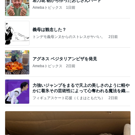
若乃花 朝から作ったおじさんハート
Amebaトピックス
1日前
義母は観念した？
トンデモ義母ンヌからのストレスがヤバい。
2日前
アグネス ベジタリアンピザを発見
Amebaトピックス
2日前
力強いジャンプをまるで天上の美しさのように軽や
かに着氷その芸術性によって心奪われる魔法を織り
なす
フィギュアスケート応援（くまはともだち）
2日前