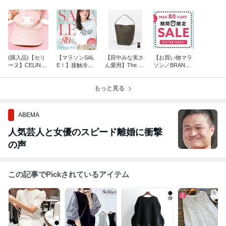
(購入品)【セリ
【マラソンSAL
【田中みな実さ
【お買い物マラ
ーヌ】CELINE
E！】接触冷感
ん愛用】The Ro
ソン／BRANSH
大人気！キャッ
体型カバー シン
wトートバッグ
ES】子供服 男
プ
プル 春夏レディ
の子 女の子 夏
ース
もっと見る
服
ABEMA
人気芸人と女優のスピード離婚に衝撃
の声
この記事でPickされているアイテム