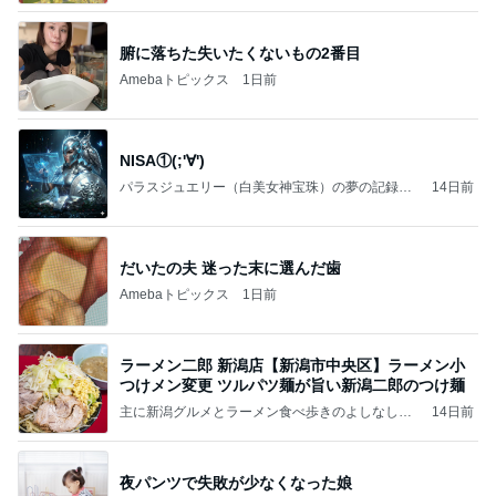
腑に落ちた失いたくないもの2番目
Amebaトピックス
1日前
NISA①(;'∀')
パラスジュエリー（白美女神宝珠）の夢の記録
14日前
（続編）
だいたの夫 迷った末に選んだ歯
Amebaトピックス
1日前
ラーメン二郎 新潟店【新潟市中央区】ラーメン小
つけメン変更 ツルパツ麺が旨い新潟二郎のつけ麺
主に新潟グルメとラーメン食べ歩きのよしなしご
14日前
と
夜パンツで失敗が少なくなった娘