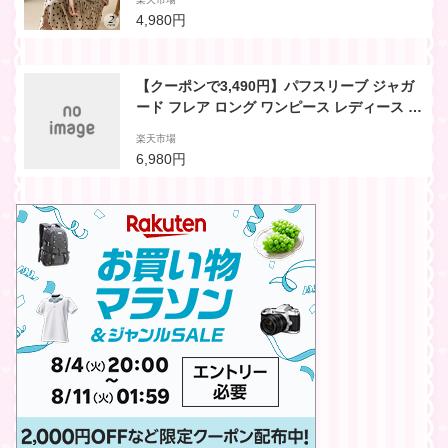
たり 大きめ 体型カバー 可愛い ガーリー きれ
4,980円
いめ リゾート夏 レディース 韓国ファッショ
ン UVカット 紫外線カット 汗しみない 冷感
【クーポンで3,490円】パフスリーブ ジャガ
ード フレア ロング ワンピース レディース 半
袖 五分袖 スクエアネック パワショル ブラッ
楽天市場
ク ホワイト 白 ゆったり 大きめ 可愛い フェ
6,980円
ミニン ガーリー きれいめ シンプル 大人可愛
い 春 夏 無地 【予約販売：6月25日に発送予
定】