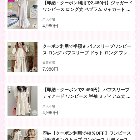
【即納・クーポン利用で2,480円】ジャガード
ワンピース ロング丈 ペプラム ジャガード ワ
ンピース クルーネック ロング 半袖 パフスリ
楽天市場
ーブ ミモレ ペプラム プルオーバー レディー
4,980円
ス ゆったり 細見え 大きめ きれいめ ふくれジ
ャガード きれいめ カジュアル 夏 黄色 韓国
クーポン利用で半額★ パフスリーブワンピー
ス ロング パフスリーブ ドット ロング フレア
ワンピース 半袖 ボリューム袖 半袖 水玉 ボリ
楽天市場
ューム袖 可愛い リボン パイピンク きれいめ
7,980円
上品 フェミニン ガーリー 夏 ゆったり 楽ちん
体型カ バーマキシ 無地 レディース 韓国
【即納・クーポンで2,490円】 パフスリーブ
ティアード ワンピース 半袖 ミディアム丈 レ
ディース 五分袖 膝丈 フレア ボリューム袖 ゆ
楽天市場
ったり 大きめ 可愛い 流行 カジュアル フェミ
4,980円
ニン きれいめ シンプル 大人可愛い 春 夏 無
地 【予約販売：6月25日に発送予定】
即納【クーポン利用で40％OFF】ワンピース
亜麻混タンクトップ ワンピース レディース