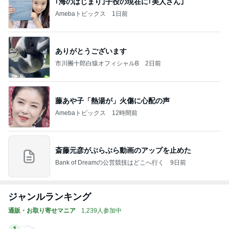
｢海のはじまり｣子役の現在に｢美人さん｣
Amebaトピックス
1日前
ありがとうございます
市川團十郎白猿オフィシャルB
2日前
藤あや子「熱湯が」火傷に心配の声
Amebaトピックス
12時間前
斎藤元彦がぶらぶら動画のアップを止めた
Bank of Dreamの公営競技はどこへ行く
9日前
ジャンルランキング
通販・お取り寄せマニア
1,239人参加中