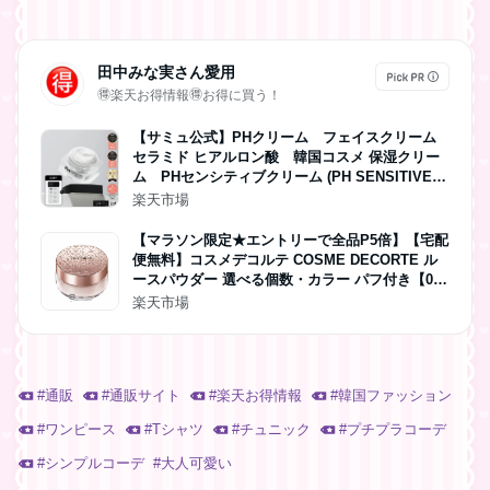
田中みな実さん愛用
🉐楽天お得情報🉐お得に買う！
【サミュ公式】PHクリーム フェイスクリーム
セラミド ヒアルロン酸 韓国コスメ 保湿クリー
ム PHセンシティブクリーム (PH SENSITIVE C
REAM 60ml) 【送料無料】
楽天市場
【マラソン限定★エントリーで全品P5倍】【宅配
便無料】コスメデコルテ COSME DECORTE ル
ースパウダー 選べる個数・カラー パフ付き【0
0・01・02・03・04・05・06・07・101】 【1
楽天市場
個・2個セット】
#
通販
#
通販サイト
#
楽天お得情報
#
韓国ファッション
#
ワンピース
#
Tシャツ
#
チュニック
#
プチプラコーデ
#
シンプルコーデ
#
大人可愛い