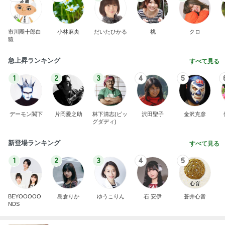
市川團十郎白
小林麻央
だいたひかる
桃
クロ
猿
急上昇ランキング
すべて見る
1
2
3
4
5
デーモン閣下
片岡愛之助
林下清志(ビッ
沢田聖子
金沢克彦
グダディ)
新登場ランキング
すべて見る
1
2
3
4
5
BEYOOOOO
島倉りか
ゆうこりん
石 安伊
蒼井心音
NDS