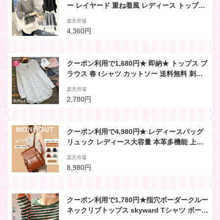
ー レイヤード 重ね着風 レディース トップス
長袖 セーター シャツ ブラウス 無地 シンプル
楽天市場
カジュアル 可愛い おしゃれ オーバーサイズ
4,360円
ゆったり 体型カバー 秋冬 韓国ファッション
きれいめ
クーポン利用で1,680円★ 即納★ トップス ブ
ラウス 春 tシャツ カットソー 送料無料 刺繍
ブラウス プルオーバー フラワー レース 半袖
楽天市場
長袖 花柄 フェミニン カジュアル 大きいサイ
2,780円
ズ
クーポン利用で4,980円★ レディースバッグ
リュック レディース大容量 本革多機能 上質
高級レザー 革 牛革 グレー キャラメル ブラッ
楽天市場
ク 黒 エレガント キレイ系 おしゃれ 通勤 通
8,980円
学 鞄 レディース ショルダーバッグ 2way
クーポン利用で1,780円★指穴ボーダークルー
ネックリブトップス skyward Tシャツ ボーダ