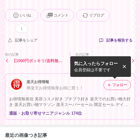
いいね
コメント
リブログ
1
記事を報告する
記事をシェア
前の記事
次の記事
【1000円ポッキリ/送料無
【楽天スーパーSALE！半
気に入ったらフォロー
料】北欧 韓国 雑貨 生活/日
額】キッチン用品 食器 調理
用雑貨 他
器具
会員登録は不要です
楽天お得情報
フォロー
🉐楽天お得情報🉐お得に買う！
お得情報発信 美容コスメ好き プチプラ好き 楽天でのお買い物大好
き 楽天お買い物マラソン 楽天スーパーセール 限定セール デイリ
ーセール
通販・お取り寄せマニアジャンル 174位
最近の画像つき記事