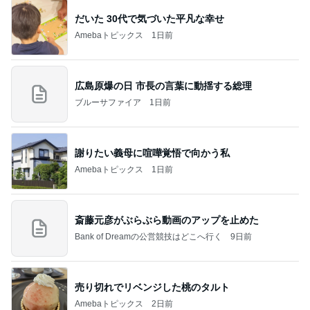
だいた 30代で気づいた平凡な幸せ
Amebaトピックス
1日前
広島原爆の日 市長の言葉に動揺する総理
ブルーサファイア
1日前
謝りたい義母に喧嘩覚悟で向かう私
Amebaトピックス
1日前
斎藤元彦がぶらぶら動画のアップを止めた
Bank of Dreamの公営競技はどこへ行く
9日前
売り切れでリベンジした桃のタルト
Amebaトピックス
2日前