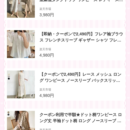
ワンピース 夏 レディース きれいめ ナチュラ
楽天市場
ル素材 ワンピース ゆったり 半袖 オーガニッ
3,980円
ク おしゃれ ロング丈 マキシ ロングシャツ 春
夏 ワンピース
【即納・クーポンで2,490円】フレア袖ブラウ
ス フレンチスリーブ ギャザー シャツ フレア
ブラウス トップス フレア袖 チュニック 半袖
楽天市場
二の腕カバー プリーツ ホワイト 白 ピンク グ
4,980円
リーン無地 ゆったり 大きめ 可愛い ガーリー
フェミニン きれいめ 春 夏 レディース 韓国
【クーポンで2,490円】レース メッシュ ロン
グ ワンピース ノースリーブ バックスリット
レディース マキシ レイヤード 重ね着 可愛い
楽天市場
流行 カジュアル きれいめ シンプル 大人可愛
4,980円
い 春 夏 ゆったり 大きめ 無地 体型カバー
【予約販売：6月25日に発送予定】
クーポン利用で半額★ドット柄ワンピース ロ
ング丈 半袖ドット柄 ロング ノースリーブ テ
ィアード ワンピース マキシ フレア 水玉 ゆっ
楽天市場