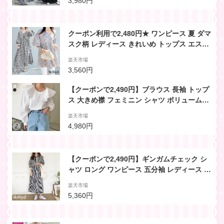
3,980円
ュアル ナチュラル 春夏 韓国ファッション
クーポン利用で2,480円★ ワンピース 夏 ダマ
スク柄 レディース きれいめ トップス エスニ
ック 総柄 アジアン ナチュラル ゆったり 7分
楽天市場
袖 Vネック ロング丈 ふんわり カジュアル 可
3,560円
愛い おしゃれ 韓国ファッション
【クーポンで2,490円】ブラウス 長袖 トップ
ス 大きめ襟 フェミニン シャツ ボリュームス
リーブ ボリューム袖 セーラー 襟 フリル ゆっ
楽天市場
たり 大きめ 長め丈 可愛い カジュアル きれい
4,980円
め 春 秋 冬 レディース 韓国ファッション【予
約販売：6月25日に発送予定】
【クーポンで2,490円】ギンガムチェック シ
ャツ ロング ワンピース 五分袖 レディース 可
愛い 流行 カジュアル きれいめ シンプル 大人
楽天市場
可愛い 春 夏 ゆったり ビッグシルエット オー
5,360円
バーサイズ マキシ ロングワンピ チェック柄
半袖【予約販売：6月25日に発送予定】