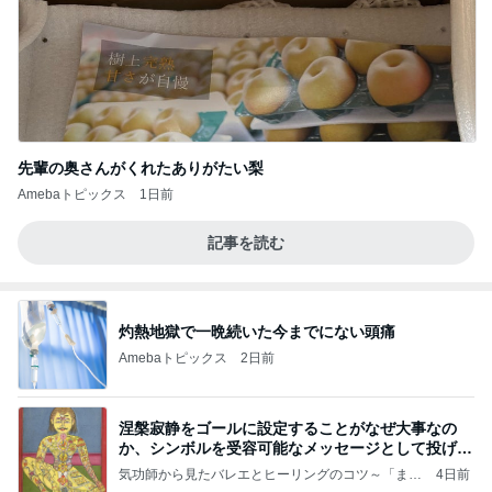
先輩の奥さんがくれたありがたい梨
Amebaトピックス
1日前
記事を読む
灼熱地獄で一晩続いた今までにない頭痛
Amebaトピックス
2日前
涅槃寂静をゴールに設定することがなぜ大事なの
か、シンボルを受容可能なメッセージとして投げる
ことが
気功師から見たバレエとヒーリングのコツ～「まと
4日前
いのば」ブログ