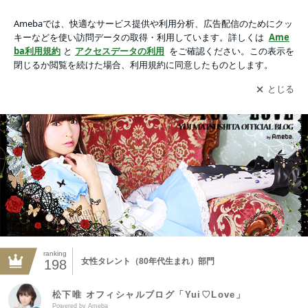
松下唯 オフィシャルブログ「Yui♡Love」Powered by Ameba
アプリをダウンロードして
ブログの更新通知
を受け取りまし
開く
ょう。
ranking
女性タレント（80年代生まれ）部門
198
松下唯 オフィシャルブログ「Yui♡Love」
Powered by Ameba