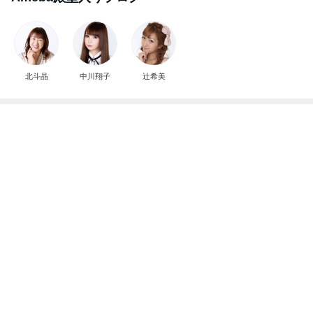
北斗晶
中川翔子
辻希美