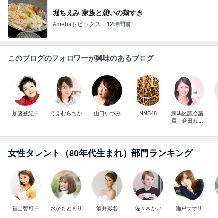
堀ちえみ 家族と憩いの鶏すき
Amebaトピックス
12時間前
このブログのフォロワーが興味のあるブログ
加藤登紀子
うえむらちか
山口いづみ
NMB48
練馬区議会議
員 倉田れい
か
女性タレント（80年代生まれ）部門ランキング
福山智可子
おかもとまり
酒井彩名
佐々木かい
瀬戸サオリ