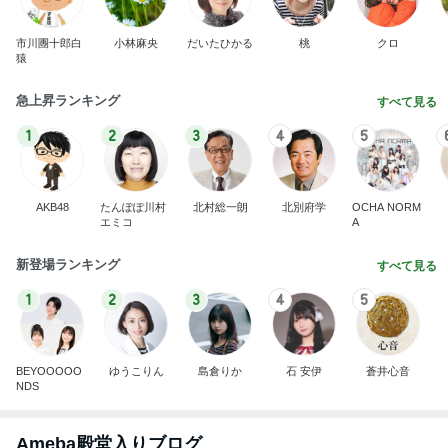
市川團十郎白
小林麻央
だいたひかる
桃
クロ
猿
急上昇ランキング
すべて見る
1
2
3
4
5
AKB48
たんぽぽ川村
北村総一朗
北別府学
OCHA NORM
エミコ
A
新登場ランキング
すべて見る
1
2
3
4
5
BEYOOOOO
ゆうこりん
島倉りか
石 安伊
蒼井心音
NDS
Ameba殿堂入りブログ