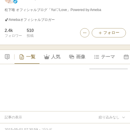
松下唯 オフィシャルブログ「Yui♡Love」Powered by Ameba
Amebaオフィシャルブロガー
2.4k
510
フォロー
フォロワー
投稿
一覧
人気
画像
テーマ
記事の表示
絞り込みなし
2015-05-01 07:30:59
・
ブログ