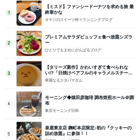
【ミスド】ファンシードーナツを求める旅 最
終章かな
1
オヤジのスイーツ時々ランニングブログ
プレミアムサラダビュッフェ食べ放題シズラ
ー
2
ひとりでもまめにがんばるブログ
【タリーズ新作】かわいすぎて食べられな
い!?「日焼けベアフルのキャラメルスチーム
3
ケーキ」を実食
華麗なるスタバマダム
モーニング◆猿田彦珈琲 調布焙煎ホール＠調
布
4
東京モーニング日和
泉屋東京店 麹町本店限定♪初の『クッキーの
詰め放題』に参加！！
5