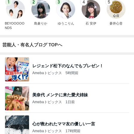
1
2
3
4
5
BEYOOOOO
島倉りか
ゆうこりん
石 安伊
蒼井心音
NDS
芸能人・有名人ブログ TOPへ
レジェンド松下のなんでもプレゼン！
Amebaトピックス
5時間前
美奈代 メンテに来た愛犬姉妹
Amebaトピックス
1日前
心が救われたママ友の優しい一言
Amebaトピックス
17時間前