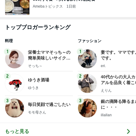
Amebaトピックス
1日前
トップブロガーランキング
料理
ファッション
1
1
栄養士ママそっち～の
妻です。ママです
簡単美味しいサイクル
です。
献立
そっち～
eri.
2
2
40代からの大人
ゆうき酒場
アルを品良く着こ
ゆうき
ファッションブロ
えりん
3
3
銀の滴降る降るま
毎日笑顔で過ごしたい
に・・・
モモ母さん
illallan
もっと見る