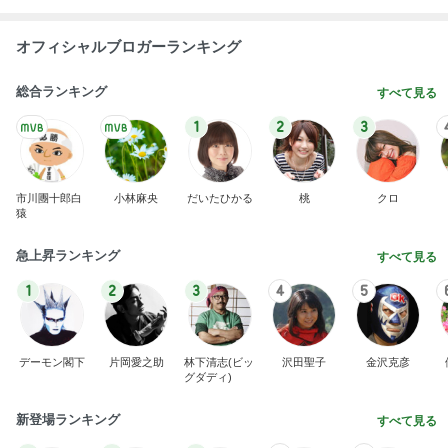
オフィシャルブロガーランキング
総合ランキング
すべて見る
1
2
3
市川團十郎白
小林麻央
だいたひかる
桃
クロ
猿
急上昇ランキング
すべて見る
1
2
3
4
5
デーモン閣下
片岡愛之助
林下清志(ビッ
沢田聖子
金沢克彦
グダディ)
新登場ランキング
すべて見る