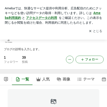
rakuda-cafe0909のブログ
アプリをダウンロードして
ブログの更新通知
を受け取りまし
開く
ょう。
rakuda-cafe0909のブログ
ブログの説明を入力します。
1
39
フォロー
フォロワー
投稿
一覧
人気
画像
テーマ