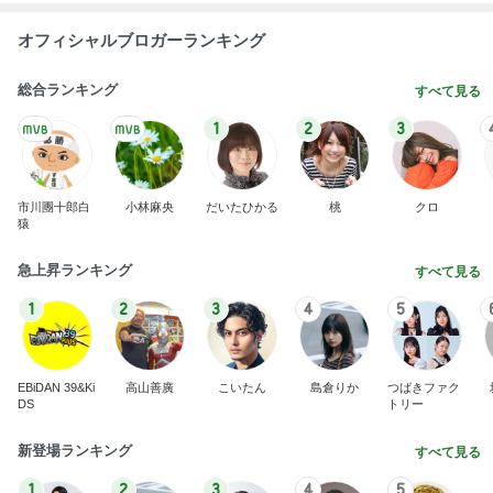
オフィシャルブロガーランキング
総合ランキング
すべて見る
1
2
3
市川團十郎白
小林麻央
だいたひかる
桃
クロ
猿
急上昇ランキング
すべて見る
1
2
3
4
5
EBiDAN 39&Ki
高山善廣
こいたん
島倉りか
つばきファク
DS
トリー
新登場ランキング
すべて見る
1
2
3
4
5