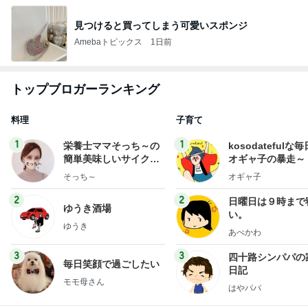
見つけると買ってしまう可愛いスポンジ
Amebaトピックス
1日前
トップブロガーランキング
料理
子育て
1
1
栄養士ママそっち～の
kosodatefulな毎
簡単美味しいサイクル
オギャ子の暴走～
献立
そっち～
オギャ子
2
2
日曜日は９時まで
ゆうき酒場
い。
ゆうき
あべかわ
3
3
四十路シンパパの
毎日笑顔で過ごしたい
日記
モモ母さん
はやパパ