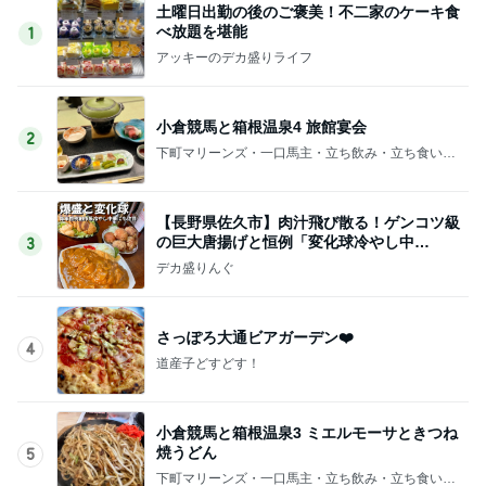
土曜日出勤の後のご褒美！不二家のケーキ食
べ放題を堪能
1
アッキーのデカ盛りライフ
小倉競馬と箱根温泉4 旅館宴会
2
下町マリーンズ・一口馬主・立ち飲み・立ち食いそ
ば
【長野県佐久市】肉汁飛び散る！ゲンコツ級
の巨大唐揚げと恒例「変化球冷やし中
3
華」！！〜李紅蘭さん〜
デカ盛りんぐ
さっぽろ大通ビアガーデン❤️
4
道産子どすどす！
小倉競馬と箱根温泉3 ミエルモーサときつね
焼うどん
5
下町マリーンズ・一口馬主・立ち飲み・立ち食いそ