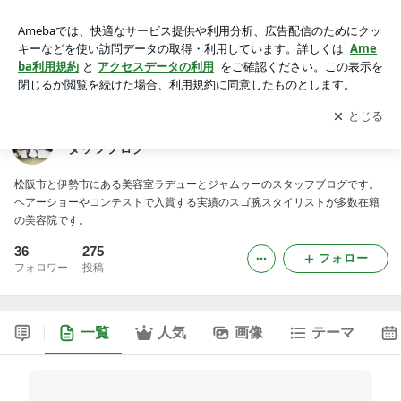
松阪市・伊勢市の美容室｜ラデュー＆ジャムゥー スタッフブ
ログ
アプリをダウンロードして
ブログの更新通知
を受け取りまし
開く
ょう。
松阪市・伊勢市の美容室｜ラデュー＆ジャムゥー ス
タッフブログ
松阪市と伊勢市にある美容室ラデューとジャムゥーのスタッフブログです。
ヘアーショーやコンテストで入賞する実績のスゴ腕スタイリストが多数在籍
の美容院です。
36
275
フォロー
フォロワー
投稿
一覧
人気
画像
テーマ