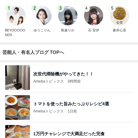
1
2
3
4
5
BEYOOOOO
ゆうこりん
島倉りか
石 安伊
蒼井心音
NDS
芸能人・有名人ブログ TOPへ
次世代掃除機がやってきた！！
Amebaトピックス
3時間前
トマトを使った旨みたっぷりレシピ4選
Amebaトピックス
1日前
1万円チャレンジで大満足だった完食