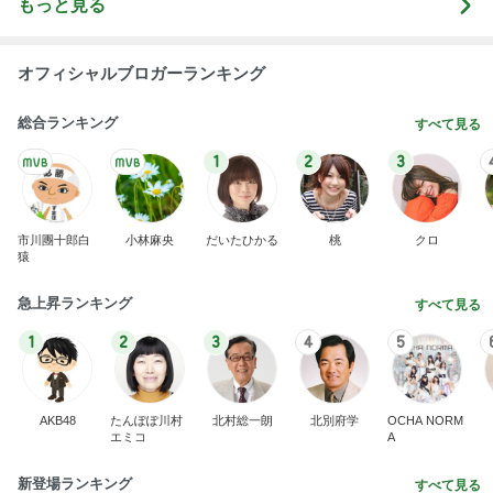
もっと見る
オフィシャルブロガーランキング
総合ランキング
すべて見る
1
2
3
市川團十郎白
小林麻央
だいたひかる
桃
クロ
猿
急上昇ランキング
すべて見る
1
2
3
4
5
AKB48
たんぽぽ川村
北村総一朗
北別府学
OCHA NORM
エミコ
A
新登場ランキング
すべて見る