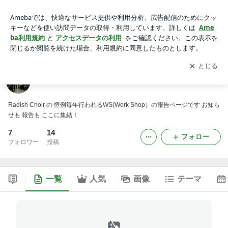
Radish Choir ワークショップ
アプリをダウンロードして
ブログの更新通知
を受け取りまし
開く
ょう。
Radish Choir ワークショップ
Radish Choir の 恒例毎年行われるWS(Work Shop）の報告ページです お知ら
せも 報告も ここに集結！
7
14
フォロー
フォロワー
投稿
一覧
人気
画像
テーマ