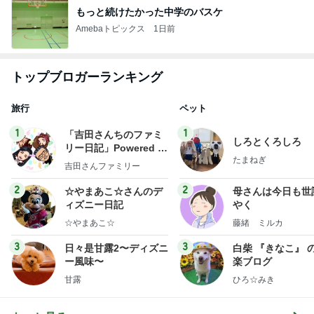
もっと続けたかった中学のバスケ
Amebaトピックス
1日前
トップブロガーランキング
旅行
ペット
1
1
「吉田さんちのファミ
しろとくろしろ
リー日記」Powered b
たまねぎ
y Ameba 吉田さんファ
吉田さんファミリー
ミリーオフィシャルブ
ログ
2
2
☆やまあこ☆さんのデ
母さんは今日も世
ィズニー日記
やく
☆やまあこ☆
藤緒 ミルカ
3
3
日々是甘露2〜ディズニ
白柴 『きなこ』 
ー風味〜
楽ブログ
甘露
ひろ☆みき