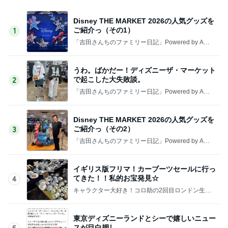
Disney THE MARKET 2026の人気グッズを
ご紹介っ（その1）
1
「吉田さんちのファミリー日記」Powered by Ame
ba 吉田さんファミリーオフィシャルブログ
うわ。ばかだー！ディズニーザ・マーケット
で起こした大失敗談。
2
「吉田さんちのファミリー日記」Powered by Ame
ba 吉田さんファミリーオフィシャルブログ
Disney THE MARKET 2026の人気グッズを
ご紹介っ（その2）
3
「吉田さんちのファミリー日記」Powered by Ame
ba 吉田さんファミリーオフィシャルブログ
イギリス版フリマ！カーブーツセールに行っ
てきた！！私的お宝発見☆
4
キャラクター大好き！コロ助の2回目ロンドン生活
にっき★
東京ディズニーランドとシーで嬉しいニュー
スが目白押し