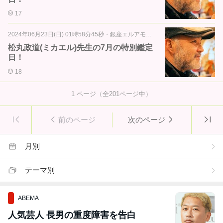
17
2024年06月23日(日) 01時58分45秒
・
銀座エルアモール通信
松丸政道(ミカエル)先生の7月の特別鑑定
日！
18
1
ページ（全
201
ページ中）
前のページ
次のページ
月別
テーマ別
ABEMA
人気芸人 長男の重度障害を告白