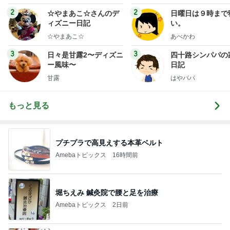
ミリーオフィシャルブ
ログ
2
2
☆やまあこ☆さんのデ
日曜日は９時まで
ィズニー日記
い。
☆やまあこ☆
あべかわ
3
3
日々是甘露2〜ディズニ
四十路シンパパの
ー風味〜
日記
甘露
はやパパ
もっと見る
プチプラで高見えする本革ベルト
Amebaトピックス
16時間前
堀ちえみ 鍼灸院で腰と足を治療
Amebaトピックス
2日前