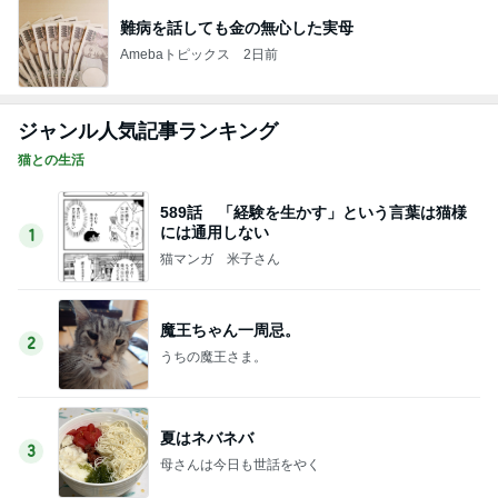
難病を話しても金の無心した実母
Amebaトピックス
2日前
ジャンル人気記事ランキング
猫との生活
589話 「経験を生かす」という言葉は猫様
には通用しない
1
猫マンガ 米子さん
魔王ちゃん一周忌。
2
うちの魔王さま。
夏はネバネバ
3
母さんは今日も世話をやく