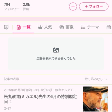
794
2.0k
フォロー
フォロワー
投稿
一覧
人気
画像
テーマ
広告を表示できませんでした
記事の表示
絞り込みなし
2025年05月30日(金) 03時18分48秒
・
銀座エルアモール通信
松丸政道(ミカエル)先生の6月の特別鑑定
日！
67