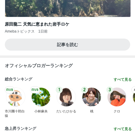
原田龍二 天気に恵まれた岩手ロケ
Amebaトピックス
1日前
記事を読む
オフィシャルブロガーランキング
総合ランキング
すべて見る
1
2
3
市川團十郎白
小林麻央
だいたひかる
桃
クロ
猿
急上昇ランキング
すべて見る