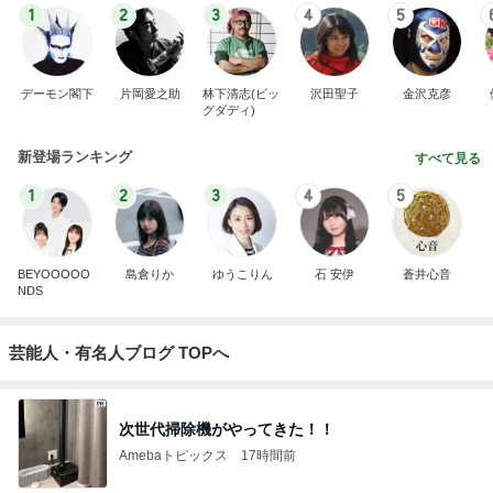
1
2
3
4
5
デーモン閣下
片岡愛之助
林下清志(ビッ
沢田聖子
金沢克彦
グダディ)
新登場ランキング
すべて見る
1
2
3
4
5
BEYOOOOO
島倉りか
ゆうこりん
石 安伊
蒼井心音
NDS
芸能人・有名人ブログ TOPへ
次世代掃除機がやってきた！！
Amebaトピックス
17時間前