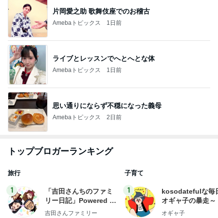
片岡愛之助 歌舞伎座でのお稽古
Amebaトピックス
1日前
ライブとレッスンでへとへとな体
Amebaトピックス
1日前
思い通りにならず不穏になった義母
Amebaトピックス
2日前
トップブロガーランキング
旅行
子育て
1
1
「吉田さんちのファミ
kosodatefulな毎
リー日記」Powered b
オギャ子の暴走～
y Ameba 吉田さんファ
吉田さんファミリー
オギャ子