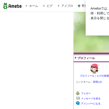
野菜を食べない娘の
ホーム
ピグ
アメブロ
管理人Kとフーちゃんの日常
管理人
管理人Kの日
にレビューす
プロフィール
プロフィール
｜
ピグの部屋
ニックネーム：
管理人K
フォロー
メッセージを送る
アメンバーになる