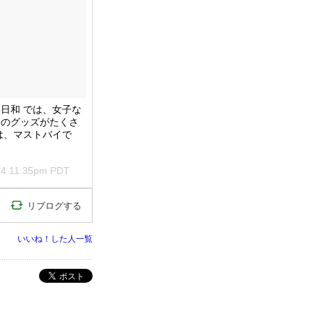
美日和 では、女子な
ーのグッズがたくさ
は、マストバイで
24 11:35pm PDT
リブログする
いいね！した人一覧
ポスト