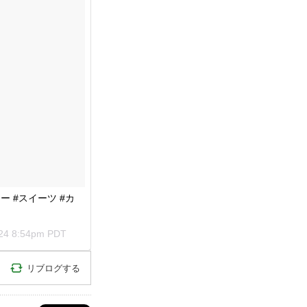
 #スイーツ #カ
 24 8:54pm PDT
リブログする