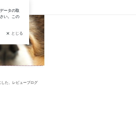
イン
テーマ：
テーマ：
テーマ：
雑貨
雑貨
雑貨
にした、レビューブログ