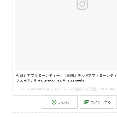
今日もアフタヌーンティー。 #帝国ホテル #アフタヌーンティー
フェ #ホテル #afternoontea #instasweets
35-45WOMANさん(@ai_kon)が投稿した写真 -
2016 Jun
コメントする
いいね