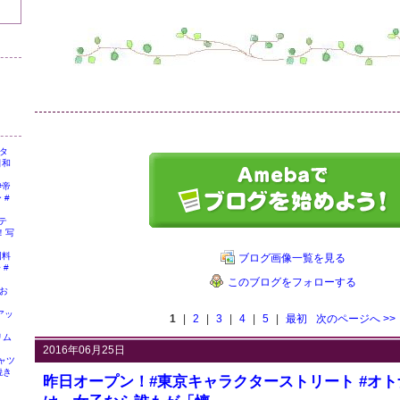
タ
日和
#帝
 #
テ
！写
国料
ブログ画像一覧を見る
 #
このブログをフォローする
お
アッ
1
|
2
|
3
|
4
|
5
|
最初
次のページへ
>>
リム
2016年06月25日
ャツ
焼き
昨日オープン！#東京キャラクターストリート #オト