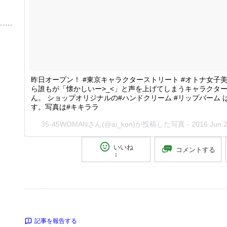
昨日オープン！ #東京キャラクターストリート #オトナ女子
ら誰もが「懐かしいー>_<」と声を上げてしまうキャラクタ
ん。 ショップオリジナルの#ハンドクリーム #リップバーム 
す。写真は#キキララ
35-45WOMANさん(@ai_kon)が投稿した写真 -
2016 Jun 
いいね
コメントする
1
記事を報告する