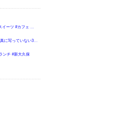
ーツ #カフェ ...
#アマン東京 の#アフタヌーンティー 全て黒で統一。オシャレ！ 写真に写っていない3段...
ランチ #新大久保