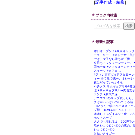
[
記事作成・編集
]
ブログ内検索
最新の記事
昨日オープン！#東京キャラク
ーストリート #オトナ女子美
では、女子なら誰もが「懐...
今日もアフタヌーンティー。 
国ホテル #アフタヌーンティー
スイーツ #カフェ ...
#アマン東京 の#アフタヌーン
ィー 全て黒で統一。オシャレ
真に写っていない3段...
ハチノス サムギョプサル#韓
理 #サムギョプサル #肉食女子
ランチ #新大久保
アニエスbのリップ買ったら、
まけがいっぱいついてくる話
EITAさんに学ぶベースメイク
プ術 REVLONイベントにて
肉肉してるダイエット食 ス
ホットスープ
大人でも着れるよ 990円Tシ
焼きショウロンポウの店の、
ショウロンポウ
お願いタイガー