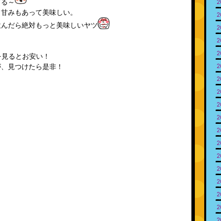
てる～
2
と甘みもあって美味しい。
2
飲んだら絶対もっと美味しいヤツ
2
2
2
を見るとお安い！
2
が、見つけたら是非！
2
2
2
2
2
2
2
2
2
2
2
2