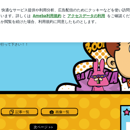
飲んだお茶
芸能人ブログ
人気ブログ
新規登録
ログイ
ログ
ています！！
で行って下さい！！
記事一覧
画像一覧
次ページ
>>