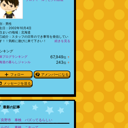
別：
男性
生日：
2002年10月4日
住まいの地域：
北海道
己紹介：スタッフの日常のでき事等を発信してい
す！！気軽に遊びに来て下さい！
続きを見る
ンキング
67,949
体ブログランキング
位
↑
ラ
243
海道の暮らしジャンル
位
↑
ン
ラ
キ
ン
ン
キ
フォロー
アメンバーになる
グ
ン
上
グ
メッセージを送る
昇
上
昇
最新の記事
富良野市 車検 バズってるらしい
ふらのし 車検 これって