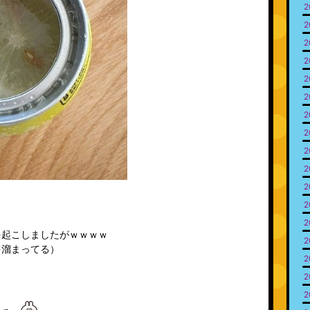
2
2
2
2
2
2
2
2
2
2
2
2
2
を起こしましたがｗｗｗｗ
2
ゃ溜まってる）
2
2
2