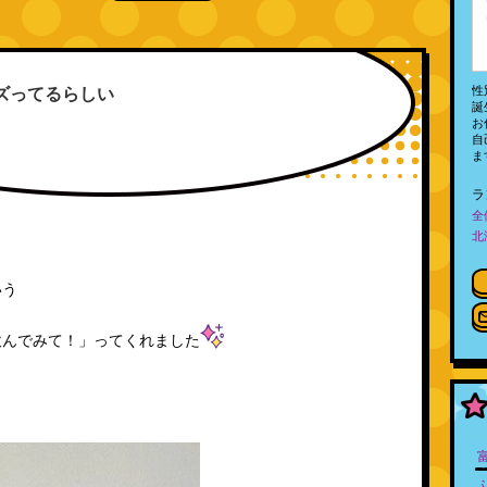
性
ズってるらしい
誕
お
自
ま
ラ
全
北
いう
飲んでみて！」ってくれました