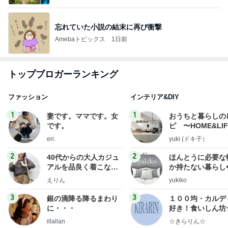
忘れていた小説の結末に再び衝撃
Amebaトピックス
1日前
トップブロガーランキング
ファッション
インテリア&DIY
1
1
妻です。ママです。女
おうちと暮らしの
です。
ピ 〜HOME&LI
eri.
yuki (ドキ子）
2
2
40代からの大人カジュ
ほんとうに必要な
アルを品良く着こなす
か持たない暮らし
ファッションブログ
ep Life Simple
えりん
yukiko
ンテリアのきろく
3
3
銀の滴降る降るまわり
１００均・カルデ
に・・・
好き！食いしん坊
らりん☆のブログ
illallan
☆きらりん☆