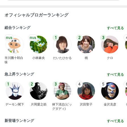
オフィシャルブロガーランキング
総合ランキング
すべて見る
1
2
3
市川團十郎白
小林麻央
だいたひかる
桃
クロ
猿
急上昇ランキング
すべて見る
1
2
3
4
5
デーモン閣下
片岡愛之助
林下清志(ビッ
沢田聖子
金沢克彦
グダディ)
新登場ランキング
すべて見る