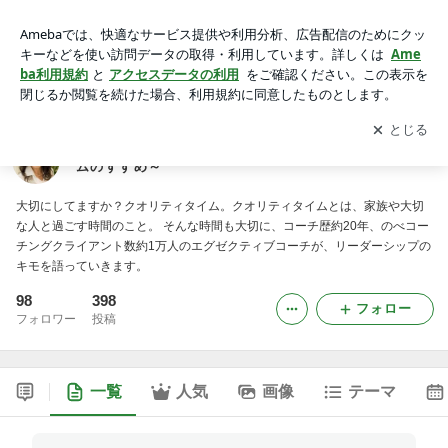
日登美の熱い熱～い日々のブログ ～クオリティタイムのすす
め～
アプリをダウンロードして
ブログの更新通知
を受け取りまし
開く
ょう。
日登美の熱い熱～い日々のブログ ～クオリティタイ
ムのすすめ～
大切にしてますか？クオリティタイム。クオリティタイムとは、家族や大切
な人と過ごす時間のこと。 そんな時間も大切に、コーチ歴約20年、のべコー
チングクライアント数約1万人のエグゼクティブコーチが、リーダーシップの
キモを語っていきます。
98
398
フォロー
フォロワー
投稿
一覧
人気
画像
テーマ