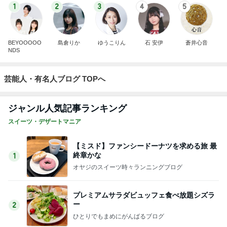
1
2
3
4
5
BEYOOOOO
島倉りか
ゆうこりん
石 安伊
蒼井心音
NDS
芸能人・有名人ブログ TOPへ
ジャンル人気記事ランキング
スイーツ・デザートマニア
【ミスド】ファンシードーナツを求める旅 最
終章かな
1
オヤジのスイーツ時々ランニングブログ
プレミアムサラダビュッフェ食べ放題シズラ
ー
2
ひとりでもまめにがんばるブログ