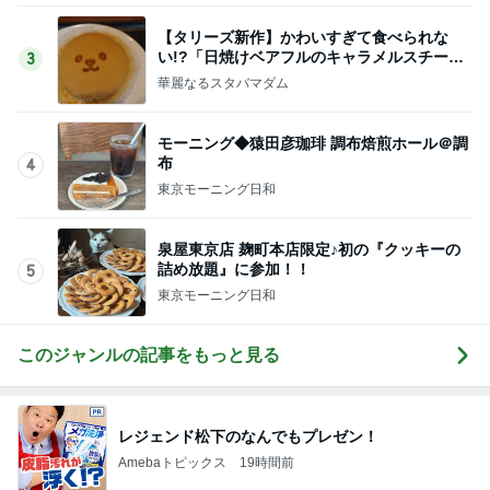
【タリーズ新作】かわいすぎて食べられな
い!?「日焼けベアフルのキャラメルスチーム
3
ケーキ」を実食
華麗なるスタバマダム
モーニング◆猿田彦珈琲 調布焙煎ホール＠調
布
4
東京モーニング日和
泉屋東京店 麹町本店限定♪初の『クッキーの
詰め放題』に参加！！
5
東京モーニング日和
このジャンルの記事をもっと見る
レジェンド松下のなんでもプレゼン！
Amebaトピックス
19時間前