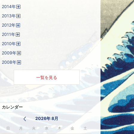
開
2014
年
く
開
2013
年
く
開
2012
年
く
開
2011
年
く
開
2010
年
く
開
2009
年
く
開
2008
年
く
開
く
一覧を見る
カレンダー
2026年 8月
日
月
火
水
木
金
土