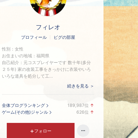
フィレオ
プロフィール
ピグの部屋
性別：
女性
お住まいの地域：
福岡県
自己紹介：
元コスプレイヤーです 数十年(多分
２５年) 家の改装工事をきっかけに衣装やいろ
いろな道具を処分して工...
続きを見る ＞
全体ブログランキング
189,987
位
↑
ラ
ゲーム(その他)ジャンル
626
位
↑
ン
ラ
キ
ン
ン
キ
フォロー
グ
ン