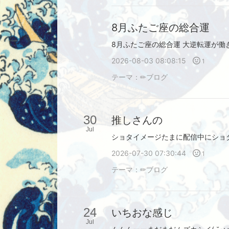
8月ふたご座の総合運
2026-08-03 08:08:15
1
テーマ：
✏︎ブログ
30
推しさんの
Jul
ショタイメージたまに配信中にショ
2026-07-30 07:30:44
1
テーマ：
✏︎ブログ
24
いちおな感じ
Jul