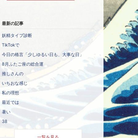
上
グ
昇
上
昇
最新の記事
妖精タイプ診断
TikTokで
今日の格言「少しゆるい日も、大事な日」
8月ふたご座の総合運
推しさんの
いちおな感じ
私の理想
最近では
暑い
38
一覧を見る