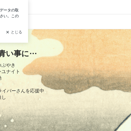
グイン
青い事に⋯
つぶやき
ンユナイト
動
okライバーさんを応援中
推し