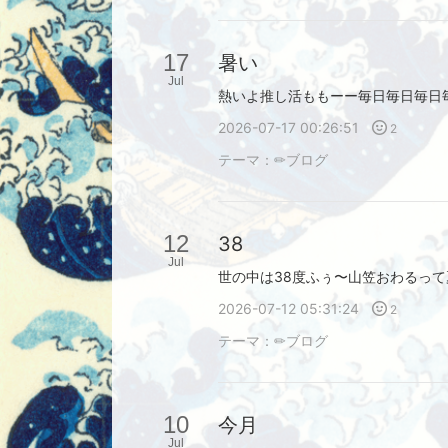
17
暑い
Jul
熱いよ推し活ももーー毎日毎日毎日
2026-07-17 00:26:51
2
テーマ：
✏︎ブログ
12
38
Jul
2026-07-12 05:31:24
2
テーマ：
✏︎ブログ
10
今月
Jul