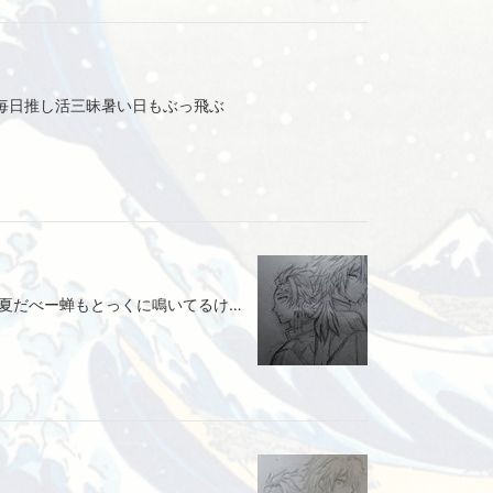
毎日推し活三昧暑い日もぶっ飛ぶ
世の中は38度ふぅ〜山笠おわるって夏だべー蝉もとっくに鳴いてるけど私には今萌の源があるんだよ推しさんを激オス♡⸜(* ॑꒳ ॑* )ﾀﾞｲｽｷﾀﾞﾖもーーーーーたまんねーほど推してる🤣絶賛プリンセス👸なんでこの辺で*-ω-)ﾉ"ばいちゃ.ᐟ