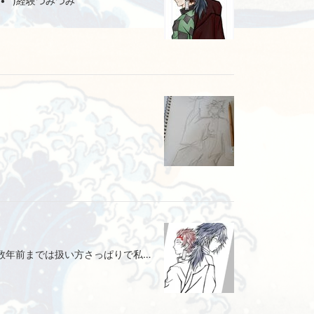
•˘ )経験つみつみ
ずっとこれ描いてアイビスペイント数年前までは扱い方さっぱりで私にはムリ過ぎるって思ったのに絵師さんに興味あるんだよねー私がではなく絵師さん···お気に入り絵師さんつくりたいなー