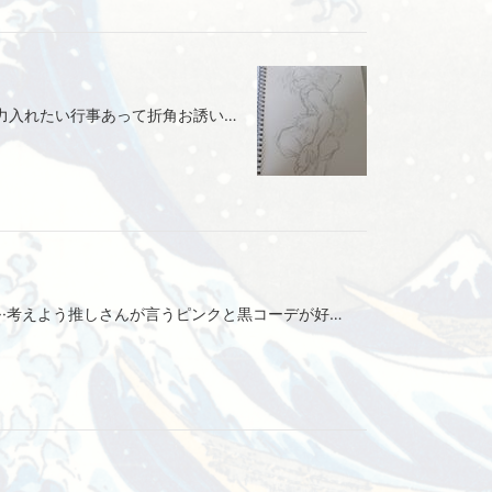
数年ぶりに描いておる来月ちょっと力入れたい行事あって折角お誘いしていただいたので数日前からカキカキ
荒野で欲しいスキンある期限までに···考えよう推しさんが言うピンクと黒コーデが好きうわー欲しい