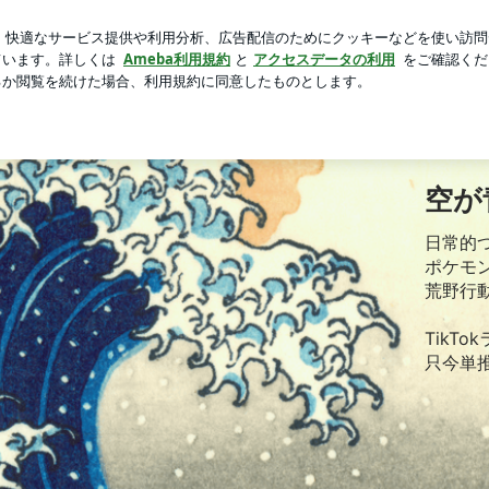
頂いたお土産
芸能人ブログ
人気ブログ
新規登録
ロ
Instagram
昔の写真
アメブロ
空が
日常的
ポケモ
荒野行
TikT
只今単