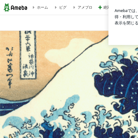
絶対好きだと言われ
ホーム
ピグ
アメブロ
空が青い事に⋯