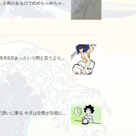
色々描いてきたけど今月ちょっとした企画があるので絵めちゃめちゃ描いてる
7月だったわえええええ7月びっくり仰天6月あっという間と言うよりあれだけ昔31日あったらマァジィっていってたのに31日までが早いんだが😂イラス毎日描いてたらちょっとはマシな1日送ってる
7月ふたご座の総合運 無理ない範囲で誘いに乗る 今月は交際が活発になり、 何かと忙しくなりそうです。 無理のない範囲で誘いに乗るようにしないと、 あとで本当にやりたいことが見つかったときに困りそうです。 提供元：Ameba占い館SATORI いいのか悪いのか