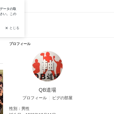
ログイン
プロフィール
QB道場
プロフィール
ピグの部屋
性別：
男性