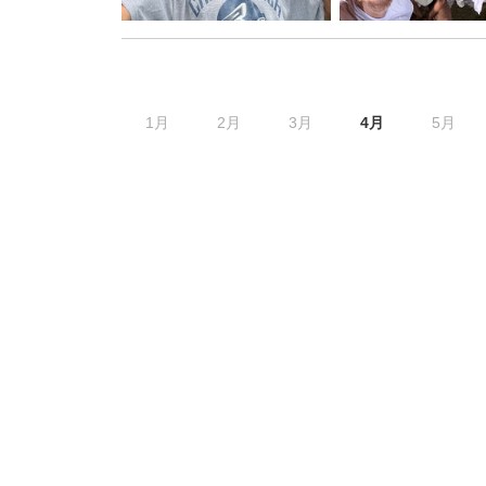
1
月
2
月
3
月
4
月
5
月