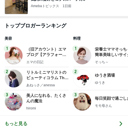
Amebaトピックス
1日前
トップブロガーランキング
美容
料理
1
1
（旧アカウント）エマ
栄養士ママそっち
ブログ【アラフォー会
簡単美味しいサイ
社売却セカンドライ
献立
エマの日記
そっち～
フ】
2
2
リトルミニマリストの
ゆうき酒場
ビューティコラム The
ゆうき
little minimalist's bea
あねっさ／anessa
uty colum
3
3
美人になれる、たくさ
毎日笑顔で過ごし
んの魔法
モモ母さん
hiromi
もっと見る