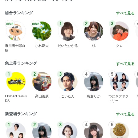
総合ランキング
すべて見る
1
2
3
市川團十郎白
小林麻央
だいたひかる
桃
クロ
猿
急上昇ランキング
すべて見る
1
2
3
4
5
EBiDAN 39&Ki
高山善廣
こいたん
島倉りか
つばきファク
DS
トリー
新登場ランキング
すべて見る
1
2
3
4
5