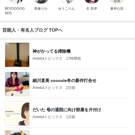
BEYOOOOO
島倉りか
ゆうこりん
石 安伊
蒼井心音
NDS
芸能人・有名人ブログ TOPへ
神がかってる掃除機
Amebaトピックス
17時間前
細川直美 coccole冬の新作打合せ
Amebaトピックス
2日前
だいた 母の退院に向け部屋を片付け
Amebaトピックス
1日前