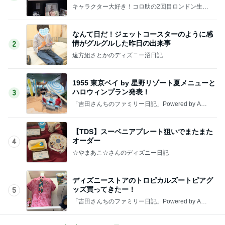
キャラクター大好き！コロ助の2回目ロンドン生活
にっき★
なんて日だ！ジェットコースターのように感
情がグルグルした昨日の出来事
2
遠方組さとかのディズニー沼日記
1955 東京ベイ by 星野リゾート夏メニューと
ハロウィンプラン発表！
3
「吉田さんちのファミリー日記」Powered by Ame
ba 吉田さんファミリーオフィシャルブログ
【TDS】スーベニアプレート狙いでまたまた
オーダー
4
☆やまあこ☆さんのディズニー日記
ディズニーストアのトロピカルズートピアグ
ッズ買ってきたー！
5
「吉田さんちのファミリー日記」Powered by Ame
ba 吉田さんファミリーオフィシャルブログ