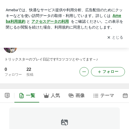
--ぴゅ～の一人旅--
アプリをダウンロードして
ブログの更新通知
を受け取りまし
開く
ょう。
--ぴゅ～の一人旅--
トリックスターのプレイ日記です!!コツコツとやってます～♪
0
22
フォロー
フォロワー
投稿
一覧
人気
画像
テーマ