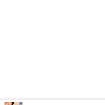
レジェンド松下のなんでもプレゼン！
Amebaトピックス
17時間前
富山銘菓の美味しい進化バージョン
Amebaトピックス
1日前
小学生が自分でメイクを始める姿
Amebaトピックス
1日前
高橋英樹 蓼科で元アシスタントと再会
Amebaトピックス
1日前