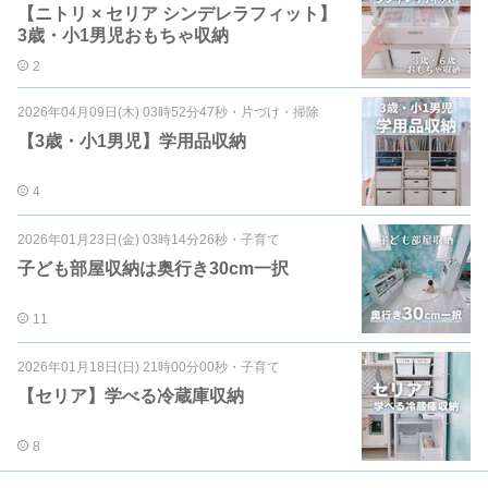
【ニトリ × セリア シンデレラフィット】
3歳・小1男児おもちゃ収納
2
2026年04月09日(木) 03時52分47秒
・
片づけ・掃除
【3歳・小1男児】学用品収納
4
2026年01月23日(金) 03時14分26秒
・
子育て
子ども部屋収納は奥行き30cm一択
11
2026年01月18日(日) 21時00分00秒
・
子育て
【セリア】学べる冷蔵庫収納
8