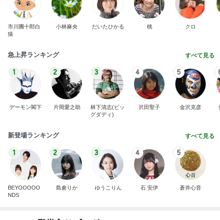
市川團十郎白
小林麻央
だいたひかる
桃
クロ
猿
急上昇ランキング
すべて見る
1
2
3
4
5
デーモン閣下
片岡愛之助
林下清志(ビッ
沢田聖子
金沢克彦
グダディ)
新登場ランキング
すべて見る
1
2
3
4
5
BEYOOOOO
島倉りか
ゆうこりん
石 安伊
蒼井心音
NDS