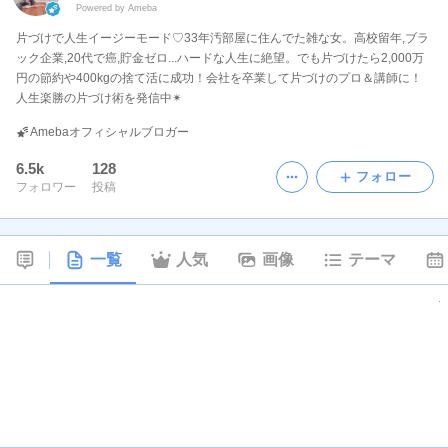
Powered by Ameba
片づけで人生イージーモード♡33年汚部屋に住んでた雑な女。高校留年,ブラ
ック企業,20代で癌,貯金ゼロ...ハードな人生に絶望。でも片づけたら2,000万
円の節約や400kgの捨て活に成功！会社を卒業して片づけのプロ＆講師に！
人生楽勝の片づけ術を発信中✴︎ ︎
Amebaオフィシャルブロガー
6.5k
128
フォロー
フォロワー
投稿
一覧
人気
画像
テーマ