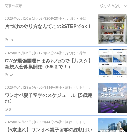
記事の表示
絞り込みなし
2026年06月10日(水) 03時20分28秒
・
片づけ・掃除
片づけのやり方なんてこの3STEPでok！
18
2026年05月06日(水) 12時03分23秒
・
片づけ・掃除
GWが最強開運日まみれなので【片スク】
新規入会募集開始（5/6まで！）
52
2026年04月28日(火) 00時44分46秒
・
旅行・リトリート
ワンオペ親子留学のスケジュール【5歳連
れ】
6
2026年04月22日(水) 00時44分25秒
・
旅行・リトリート
【5歳連れ】ワンオペ親子留学の総額はい