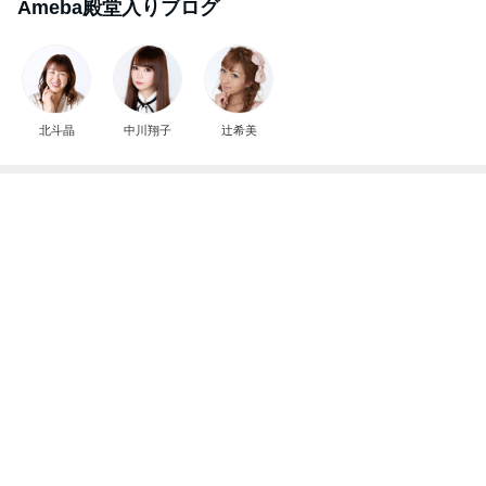
Ameba殿堂入りブログ
北斗晶
中川翔子
辻希美