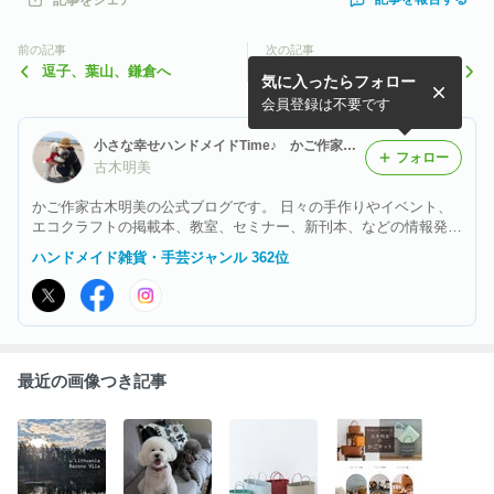
前の記事
次の記事
逗子、葉山、鎌倉へ
Harmony in 高円寺 Vol.2
気に入ったらフォロー
会員登録は不要です
小さな幸せハンドメイドTime♪ かご作家古木明美の公式ブログです。
フォロー
古木明美
かご作家古木明美の公式ブログです。 日々の手作りやイベント、
エコクラフトの掲載本、教室、セミナー、新刊本、などの情報発信
します。 時々、愛犬、お出かけ雑記も♪
ハンドメイド雑貨・手芸ジャンル 362位
最近の画像つき記事