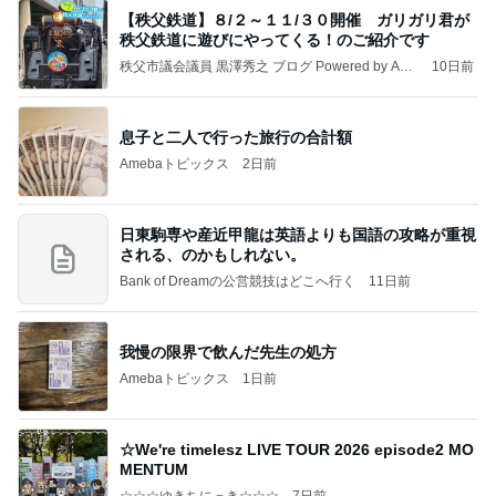
【秩父鉄道】８/２～１１/３０開催 ガリガリ君が
秩父鉄道に遊びにやってくる！のご紹介です
秩父市議会議員 黒澤秀之 ブログ Powered by Ame
10日前
ba
息子と二人で行った旅行の合計額
Amebaトピックス
2日前
日東駒専や産近甲龍は英語よりも国語の攻略が重視
される、のかもしれない。
Bank of Dreamの公営競技はどこへ行く
11日前
我慢の限界で飲んだ先生の処方
Amebaトピックス
1日前
☆We're timelesz LIVE TOUR 2026 episode2 MO
MENTUM