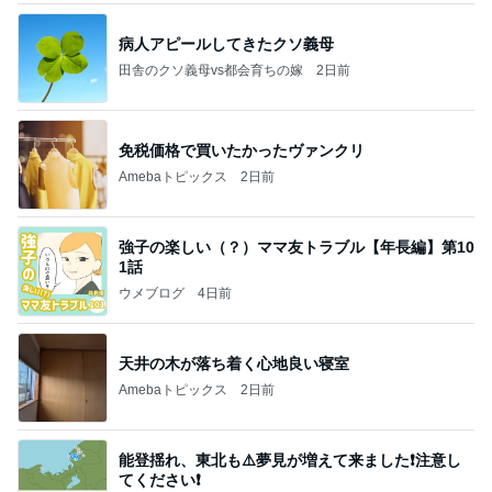
病人アピールしてきたクソ義母
田舎のクソ義母vs都会育ちの嫁
2日前
免税価格で買いたかったヴァンクリ
Amebaトピックス
2日前
強子の楽しい（？）ママ友トラブル【年長編】第10
1話
ウメブログ
4日前
天井の木が落ち着く心地良い寝室
Amebaトピックス
2日前
能登揺れ、東北も⚠️夢見が増えて来ました❗️注意し
てください❗️