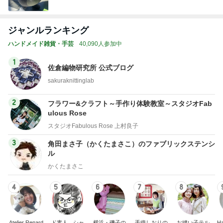
ジャンルランキング
ハンドメイド雑貨・手芸
40,090人参加中
1
佐倉編物研究所 公式ブログ
sakuraknittinglab
2
フラワー&クラフト～手作り体験教室～スタジオFab
ulous Rose
スタジオFabulous Rose 上村良子
3
角田まさ子（かくたまさこ）のファブリックステンシ
ル
かくたまさこ
4
5
6
7
8
Atelier Renard
ド素人、シャ
横浜・磯子の
手織しおりの
お縫い子テル
Ha