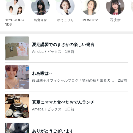
BEYOOOOO
島倉りか
ゆうこりん
MOMIママ
石 安伊
NDS
夏期講習でのまさかの楽しい発言
Amebaトピックス
1日前
わあ喉は‥
藤田朋子オフィシャルブログ「笑顔の種と眠る犬」
2日前
Powered by Ameba
真夏にママと食べたおでんランチ
Amebaトピックス
1日前
ありがとうございます