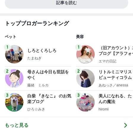
記事を読む
トップブロガーランキング
ペット
美容
1
1
（旧アカウント）
しろとくろしろ
ブログ【アラフォ
たまねぎ
社売却セカンドラ
エマの日記
フ】
2
2
母さんは今日も世話を
リトルミニマリス
やく
ビューティコラム 
little minimalist'
藤緒 ミルカ
あねっさ／anessa
uty colum
3
3
白柴 『きなこ』 のお気
美人になれる、た
楽ブログ
んの魔法
ひろ☆みき
hiromi
もっと見る