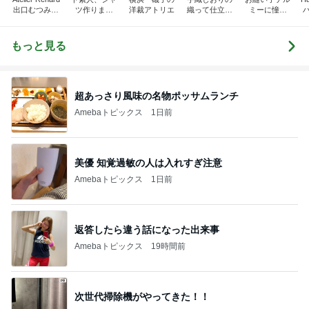
出口むつみの
ツ作りまし
洋裁アトリエ
織って仕立て
ミーに憧れ
トールペイン
た！
て楽しむ オ
て…
ト
ンライン通信
講座
もっと見る
超あっさり風味の名物ポッサムランチ
Amebaトピックス
1日前
美優 知覚過敏の人は入れすぎ注意
Amebaトピックス
1日前
返答したら違う話になった出来事
Amebaトピックス
19時間前
次世代掃除機がやってきた！！