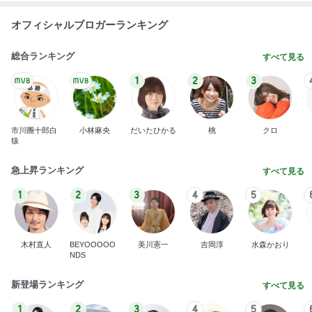
オフィシャルブロガーランキング
総合ランキング
すべて見る
1
2
3
市川團十郎白
小林麻央
だいたひかる
桃
クロ
猿
急上昇ランキング
すべて見る
1
2
3
4
5
木村直人
BEYOOOOO
美川憲一
吉岡淳
水森かおり
NDS
新登場ランキング
すべて見る
1
2
3
4
5