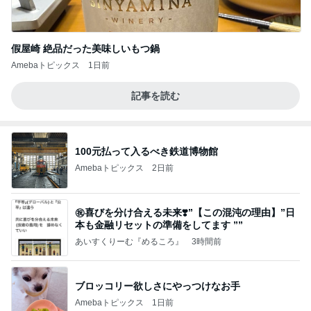
假屋崎 絶品だった美味しいもつ鍋
Amebaトピックス
1日前
記事を読む
100元払って入るべき鉄道博物館
Amebaトピックス
2日前
㊗️喜びを分け合える未来❣️”【この混沌の理由】”⽇
本も⾦融リセットの準備をしてます ””
あいすくりーむ『めるころ』
3時間前
ブロッコリー欲しさにやっつけなお手
Amebaトピックス
1日前