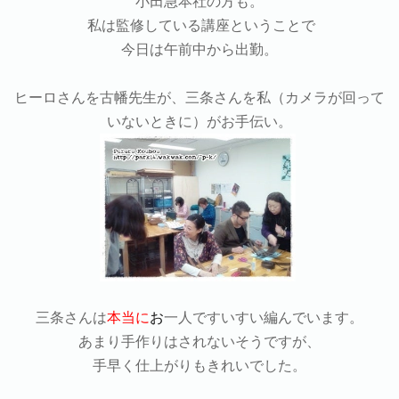
小田急本社の方も。
私は監修している講座ということで
今日は午前中から出勤。
ヒーロさんを古幡先生が、三条さんを私（カメラが回って
いないときに）がお手伝い。
三条さんは
本
当に
お
一人ですいすい編んでいます。
あまり手作りはされないそうですが、
手早く仕上がりもきれいでした。