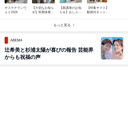
サステナランウ
【大切なお知ら
【新講座のお知
【特集サイト】
ェイ2026
せ】長期休業の
らせ】おしゃれ
動画付キット18
ご案内
なプラかご
作品
もっと見る
ABEMA
辻希美と杉浦太陽が喜びの報告 芸能界
からも祝福の声