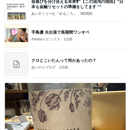
㊗️喜びを分け合える未来❣️”【この混沌の理由】”⽇
本も⾦融リセットの準備をしてます ””
あいすくりーむ『めるころ』
3時間前
手島優 夫出張で長期間ワンオペ
Amebaトピックス
1日前
クロとこいたんって何かあったの？
あいのりブログ
2日前