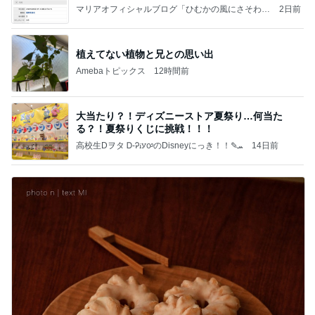
マリアオフィシャルブログ「ひむかの風にさそわれ
2日前
て」Powered by Ameba
植えてない植物と兄との思い出
Amebaトピックス
12時間前
大当たり？！ディズニーストア夏祭り…何当た
る？！夏祭りくじに挑戦！！！
高校生Dヲタ Ꭰ-ᎮꭵꭹꭴのDisneyにっき！！✎ܚ
14日前