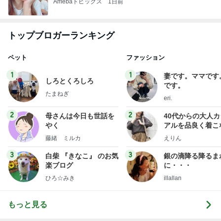
Amebaトピックス
1日前
トップブロガーランキング
ペット
ファッション
1
1
妻です。ママです
しろとくろしろ
です。
たまねぎ
eri.
2
2
母さんは今日も世話を
40代からの大人
やく
アルを品良く着こ
ファッションブロ
藤緒 ミルカ
えりん
3
3
白柴 『きなこ』 のお気
銀の滴降る降るま
楽ブログ
に・・・
ひろ☆みき
illallan
もっと見る