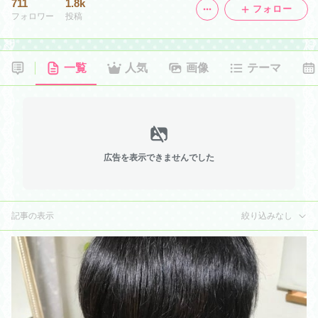
711
1.8k
フォロー
フォロワー
投稿
一覧
人気
画像
テーマ
広告を表示できませんでした
記事の表示
絞り込みなし