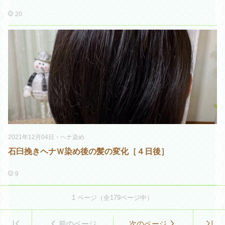
20
2021年12月04日
・
ヘナ染め
石臼挽きヘナＷ染め後の髪の変化［４日後］
9
1
ページ（全
179
ページ中）
前のページ
次のページ