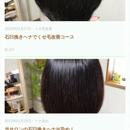
2022年01月27日
・
くせ毛改善
石臼挽きヘナでくせ毛改善コース
227
2022年01月26日
・
ヘナ染め
当サロンの石臼挽きヘナＷ染め！