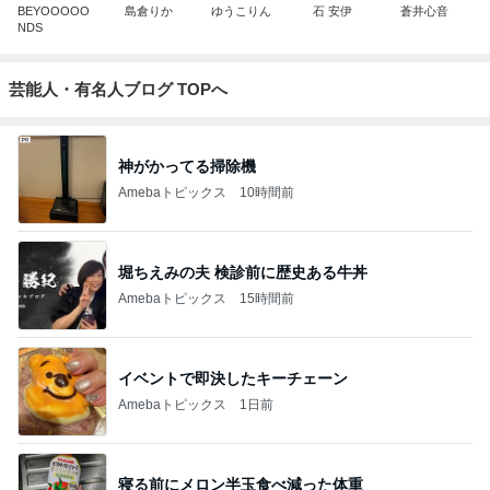
BEYOOOOO
島倉りか
ゆうこりん
石 安伊
蒼井心音
NDS
芸能人・有名人ブログ TOPへ
神がかってる掃除機
Amebaトピックス
10時間前
堀ちえみの夫 検診前に歴史ある牛丼
Amebaトピックス
15時間前
イベントで即決したキーチェーン
Amebaトピックス
1日前
寝る前にメロン半玉食べ減った体重