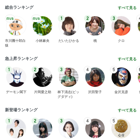
総合ランキング
すべて見る
1
2
3
市川團十郎白
小林麻央
だいたひかる
桃
クロ
猿
急上昇ランキング
すべて見る
1
2
3
4
5
デーモン閣下
片岡愛之助
林下清志(ビッ
沢田聖子
金沢克彦
グダディ)
新登場ランキング
すべて見る
1
2
3
4
5