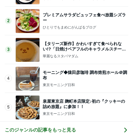
プレミアムサラダビュッフェ食べ放題シズラ
ー
2
ひとりでもまめにがんばるブログ
【タリーズ新作】かわいすぎて食べられな
い!?「日焼けベアフルのキャラメルスチーム
3
ケーキ」を実食
華麗なるスタバマダム
モーニング◆猿田彦珈琲 調布焙煎ホール＠調
布
4
東京モーニング日和
泉屋東京店 麹町本店限定♪初の『クッキーの
詰め放題』に参加！！
5
東京モーニング日和
このジャンルの記事をもっと見る