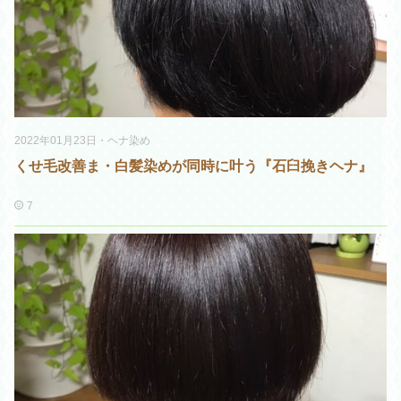
2022年01月23日
・
ヘナ染め
くせ毛改善ま・白髪染めが同時に叶う『石臼挽きヘナ』
7