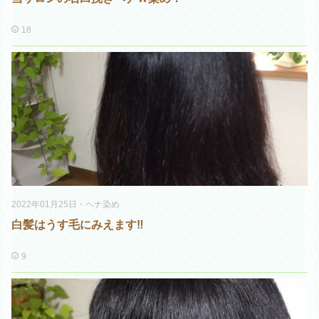
18
2022年01月25日
・
ヘナ染め
白髪はうす毛にみえます‼️
9