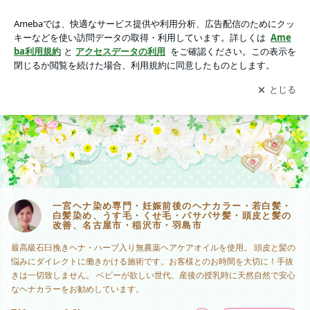
一宮ヘナ染め専門・妊娠前後のヘナカラー・若白髪・白髪染
め、うす毛・くせ毛・パサパサ髪・頭皮と髪の改善、名古屋
アプリをダウンロードして
ブログの更新通知
を受け取りまし
開く
市・稲沢市・羽島市
ょう。
一宮ヘナ染め専門・妊娠前後のヘナカラー・若白髪・
白髪染め、うす毛・くせ毛・パサパサ髪・頭皮と髪の
改善、名古屋市・稲沢市・羽島市
最高級石臼挽きヘナ・ハーブ入り無農薬ヘアケアオイルを使用。 頭皮と髪の
悩みにダイレクトに働きかける施術です。お客様とのお時間を大切に！手抜
きは一切致しません。 ベビーが欲しい世代、産後の授乳時に天然自然で安心
なヘナカラーをお勧めしています。