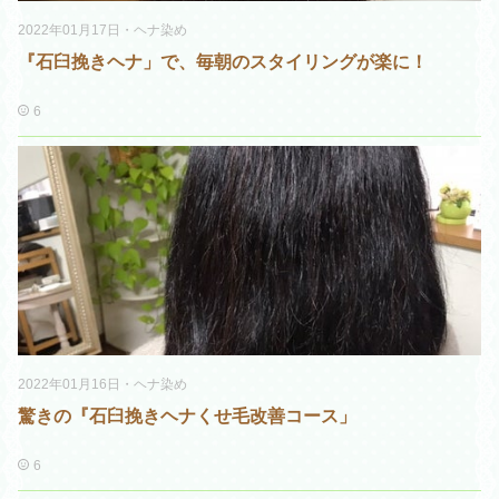
2022年01月17日
・
ヘナ染め
『石臼挽きヘナ」で、毎朝のスタイリングが楽に！
6
2022年01月16日
・
ヘナ染め
驚きの『石臼挽きヘナくせ毛改善コース」
6