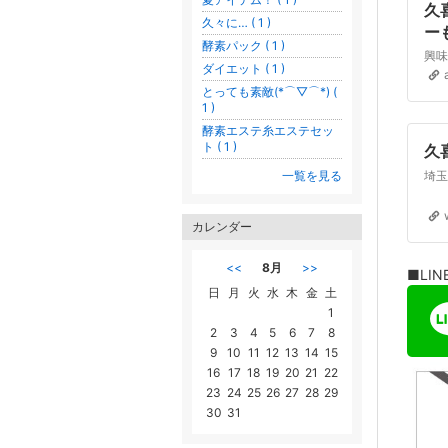
久
久々に… ( 1 )
ー
酵素パック ( 1 )
pu
ダイエット ( 1 )
とっても素敵(*⌒▽⌒*) (
1 )
酵素エステ糸エステセッ
ト ( 1 )
久
一覧を見る
カレンダー
<<
8月
>>
■LI
日
月
火
水
木
金
土
1
2
3
4
5
6
7
8
9
10
11
12
13
14
15
16
17
18
19
20
21
22
23
24
25
26
27
28
29
30
31