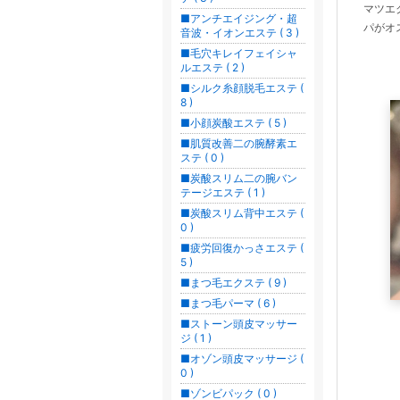
マツエ
■アンチエイジング・超
パがオ
音波・イオンエステ ( 3 )
■毛穴キレイフェイシャ
ルエステ ( 2 )
■シルク糸顔脱毛エステ (
8 )
■小顔炭酸エステ ( 5 )
■肌質改善二の腕酵素エ
ステ ( 0 )
■炭酸スリム二の腕バン
テージエステ ( 1 )
■炭酸スリム背中エステ (
0 )
■疲労回復かっさエステ (
5 )
■まつ毛エクステ ( 9 )
■まつ毛パーマ ( 6 )
■ストーン頭皮マッサー
ジ ( 1 )
■オゾン頭皮マッサージ (
0 )
■ゾンビパック ( 0 )