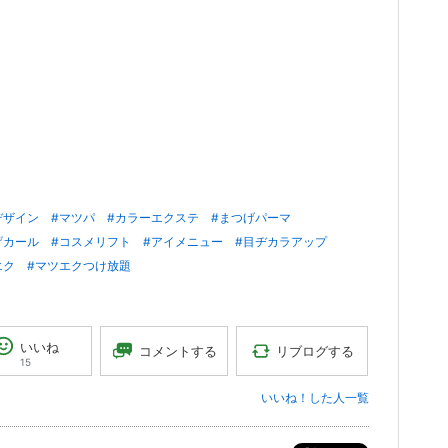
肌荒れ スキンケア 肌の乾燥 肌荒れ アンチエイジング 酵素 ニキビ跡 肌トラブル フ
ルエステ 肌の悩み 肌荒れ ミケア 毛穴 毛穴ケア 毛穴悩み にきび にきび跡 学割 ス
 美容 フェイシャルエステ 毛穴黒ずみ いちご鼻 イチゴ鼻 脱毛 顔脱毛 韓国 美容女
さ 糸で脱毛 シルク糸 疲労回復 小顔女子 ３Dアイブロウ エクステ ラッシュシャド
テ クラッシックセーブル エアセーブル エアーセーブル ロイヤルラッシュリフト
メリフト まつ毛エクステ アイシャンプー ブライダルエステ 二の腕エステ 背中エス
マッサージ ゾンビパック
デザイン
#マツパ
#カラーエクステ
#まつげパーマ
げカール
#コスメリフト
#アイメニュー
#目ヂカラアップ
エク
#マツエクつけ放題
いいね
リブログする
コメントする
15
いいね！した人一覧