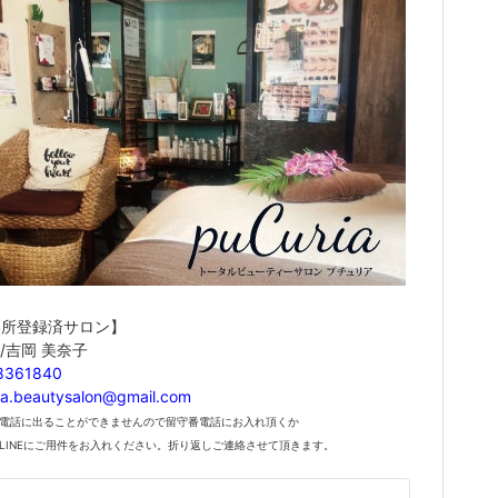
容所登録済サロン】
/吉岡 美奈子
8361840
ia.beautysalon@gmail.com
電話に出ることができませんので留守番電話にお入れ頂くか
LINEにご用件をお入れください。折り返しご連絡させて頂きます。