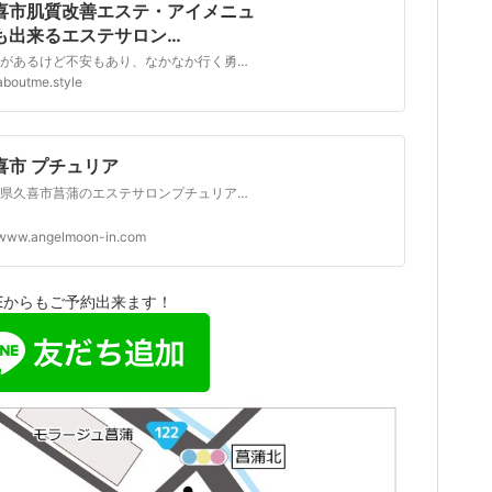
喜市肌質改善エステ・アイメニュ
も出来るエステサロン
Curia(プチュリア) | aboutme
興味があるけど不安もあり、なかなか行く勇気がなかった方、お友達の家に行くような気楽に通えるサロンです。お客様のお悩みに寄り添い改善へと導き長年通いたくなるようなサロン作りを心がけております。皆様のご来店お待ちしております。
aboutme.style
喜市 プチュリア
埼玉県久喜市菖蒲のエステサロンプチュリアです。フェイシャルエステからボディエステ・ブライダルエステまで万能にこなすエステサロン！！お肌トラブルの相談にも対応します。ぜひご相談ください。
www.angelmoon-in.com
NEからもご予約出来ます！