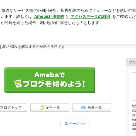
いる社交ダンス
芸能人ブログ
人気ブログ
新規登録
チュリア」
喜市完全プライベートエステサロン「
iaはお客様がお友達の家に遊びに行くように、気楽通えるサロンをコンセプトにお客様
お肌の悩みを解決するのが私の役目です。
プロ
性
ブログトップ
記事一覧
画像一覧
血
お
自
次ページ
>>
上
pu