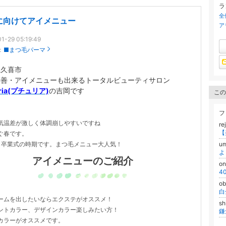
ラ
全
に向けてアイメニュー
ア
1-29 05:19:49
：
■まつ毛パーマ
県久喜市
改善・アイメニューも出来るトータルビューティサロン
ria(プチュリア)
の吉岡です
この
フ
気温差が激しく体調崩しやすいですね
re
ぐ春です。
u
、卒業式の時期です。まつ毛メニュー大人気！
アイメニューのご紹介
o
4
o
ームを出したいならエクステがオススメ！
sh
ントカラー、デザインカラー楽しみたい方！
カラーがオススメです。