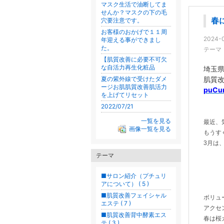
マスク生活で油断してま
せんか？マスクの下の毛
春
穴要注意です。
お客様のおかげで１１周
2024-0
年迎える事ができまし
た。
テーマ
【肌質改善に必要不可欠
な自活力再生化粧品
埼玉
夏の紫外線で受けたダメ
肌質
ージお肌肌質改善肌活力
puCu
を上げてリセット
2022/07/21
一覧を見る
最近、
画像一覧を見る
もうす
3月は
テーマ
■サロン紹介（プチュリ
アについて） ( 5 )
■肌質改善フェイシャル
ボリュ
エステ ( 7 )
アクセ
■肌質改善背中酵素エス
春は桜
テ ( 3 )