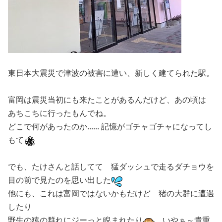
東日本大震災で津波の被害に遭い、新しく建てられた駅。
富岡は震災当初にも来たことがあるんだけど、あの頃は
あちこちに行ったもんでね。
どこで何があったのか...... 記憶がゴチャゴチャになってし
もて
でも、たけさんと話してて 猛ダッシュで走るダチョウを
目の前で見たのを思い出した
他にも、これは富岡ではないかもだけど 猪の大群に遭遇
したり
野生の猿の群れにジーっと睨まれたり
いやぁ～貴重