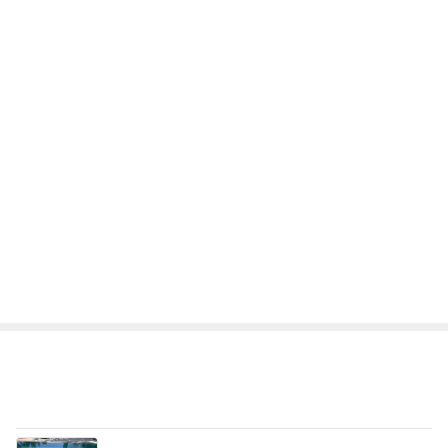
デーモン閣下
片岡愛之助
林下清志(ビッ
沢田聖子
金沢克彦
グダディ)
新登場ランキング
すべて見る
1
2
3
4
5
BEYOOOOO
島倉りか
ゆうこりん
石 安伊
蒼井心音
NDS
日曜の市場で発見したごま油店
Amebaトピックス
1日前
斎藤元彦がぶらぶら動画のアップを止めた
Bank of Dreamの公営競技はどこへ行く
9日前
ビュッフェで爆食いした高級品