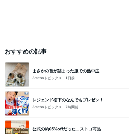
斎藤元彦がぶらぶら動画のアップを止めた
Bank of Dreamの公営競技はどこへ行く
9日前
ジャンルランキング
カメラ(風景写真)
9,435人参加中
1
銀座のママブログ✨美肌で開運✨銀座ママが作った化
粧品✨銀座クラブ高嶋25歳で開店✨高嶋りえ子 お着
物でエルメス バーキン コーデ
【銀座クラブ高嶋】元OL婚約破棄から24歳で銀座ママ25歳でオーナーママ銀座 美肌で開運♡パワースポット巡り高嶋りえ子ブログ
2
北軽井沢［半住人生活］
やっちゃん
3
S M R
likeabridgeover