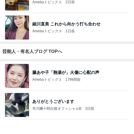
4
5
6
7
8
秘密基地
埼玉発 おと
Akinobu Tanig
妻に先立たれ
カメラと歩
なの小探険
uchi | Itoshima
た老人ブログ
く、日本の風
Landscape Ph
景スナップ紀
otographer
行
もっと見る
團十郎 看病を終え向かった場所
Amebaトピックス
1日前
リベイクでさらにもちもちになるパン
Amebaトピックス
2日前
別カラーも欲しくなる厚底サンダル