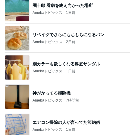
Amebaトピックス
22時間前
ありがとうございます
市川團十郎白猿オフィシャルB
3日前
娘達のリクエストで作った甘辛チキン
Amebaトピックス
12時間前
７人待ち
沢田聖子オフィシャルブログ「In My Heartな旅日
3日前
記」by Ameba
4年ぶりに1人で参戦したお店
Amebaトピックス
1日前