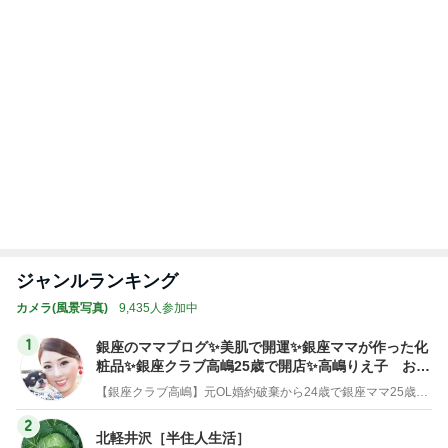
限定品を選ぶ手土産への違和感
Amebaトピックス
1日前
記事を読む
トップブロガーランキング
ファッション
料理
1
1
妻です。ママです。女
栄養士ママそっち
です。
簡単美味しいサイ
献立
eri.
そっち～
2
2
40代からの大人カジュ
ゆうき酒場
アルを品良く着こなす
ゆうき
ファッションブログ
えりん
3
3
銀の滴降る降るまわり
毎日笑顔で過ごし
に・・・