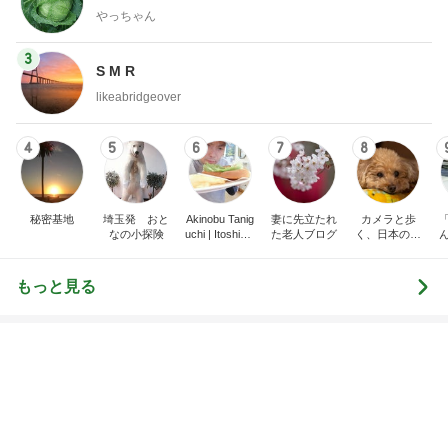
モモ母さん
illallan
もっと見る
オフィシャルブロガーランキング
総合ランキング
すべて見る
1
2
3
市川團十郎白
小林麻央
だいたひかる
桃
クロ
猿
急上昇ランキング
すべて見る
1
2
3
4
5