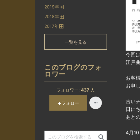
開
2019
年
く
開
2018
年
く
開
2017
年
く
開
く
一覧を見る
今回は
江戸曲
このブログのフォ
ロワー
お客
お申し
フォロワー:
437
人
古い
フォロー
日に
あと
4月1