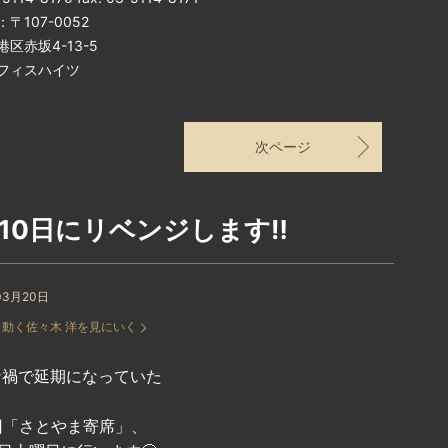
〒107-0052
区赤坂4-13-5
フィスハイツ
次ページ
10日にリベンジします‼︎
03月20日
：
動く佐々木 洋を見にいく
ナ禍で延期になっていた
回「さとやま寄席」、