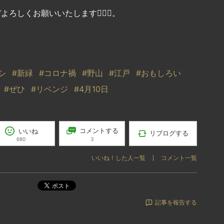
よろしくお願いいたします🙇🏻‍♂️。
シ
#新緑
#コロナ禍
#野山
#江戸
#おもしろい
#ぜひ
#リベンジ
#4月10日
コメントする
いいね
リブログする
3
680
いいね！した人一覧
コメント一覧
ポスト
記事を報告する