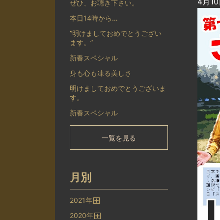
4月1
ぜひ、お聴き下さい。
本日14時から…
”明けましておめでとうござい
ます。”
新春スペシャル
身も心も凍る美しさ
明けましておめでとうございま
す。
新春スペシャル
一覧を見る
月別
2021
年
開
2020
年
く