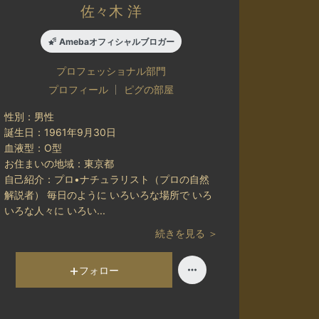
佐々木 洋
Amebaオフィシャルブロガー
プロフェッショナル
部門
プロフィール
ピグの部屋
性別：
男性
誕生日：
1961年9月30日
血液型：
O型
お住まいの地域：
東京都
自己紹介：
プロ•ナチュラリスト（プロの自然
解説者） 毎日のように いろいろな場所で いろ
いろな人々に いろい...
続きを見る ＞
フォロー