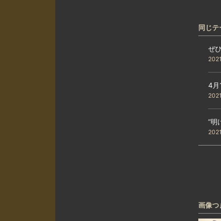
同じテ
ぜ
202
4月
202
”明
202
画像つ