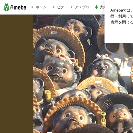
大好きなフルーツで
ホーム
ピグ
アメブロ
佐々木洋オフィシャルブログ「『感』察日記」Powered by Am