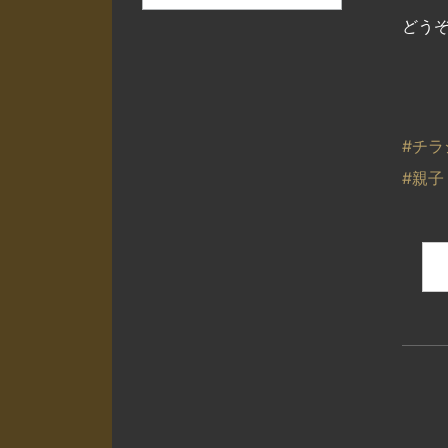
どうぞ
#チラ
#親子