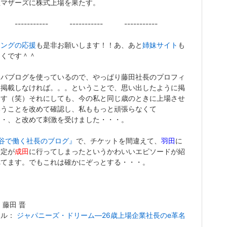
証マザーズに株式上場を果たす。
-------- ----------- -----------
キングの応援
も是非お願いします！！あ、あと
姉妹サイト
も
しくです＾＾
ーバブログを使っているので、やっぱり藤田社長のプロフィ
は掲載しなければ。。。ということで、思い出したように掲
ます（笑）それにしても、今の私と同じ歳のときに上場させ
いうことを改めて確認し、私ももっと頑張らなくて
・・、と改めて刺激を受けました・・・。
谷で働く社長のブログ』
で、チケットを間違えて、
羽田
に
予定が
成田
に行ってしまったというかわいいエピソードが紹
れてます。でもこれは確かにぞっとする・・・。
 藤田 晋
トル：
ジャパニーズ・ドリーム―26歳上場企業社長のe革名