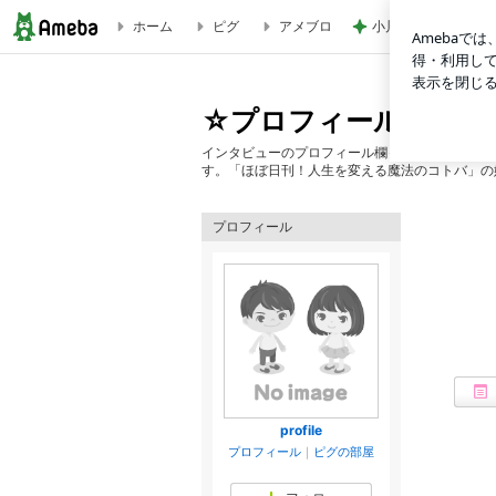
ホーム
ピグ
アメブロ
小川菜摘 可愛いピ
☆プロフィールの覗き穴☆
☆プロフィールの覗き
インタビューのプロフィール欄って必ず読んでし
す。「ほぼ日刊！人生を変える魔法のコトバ」の
プロフィール
profile
プロフィール
｜
ピグの部屋