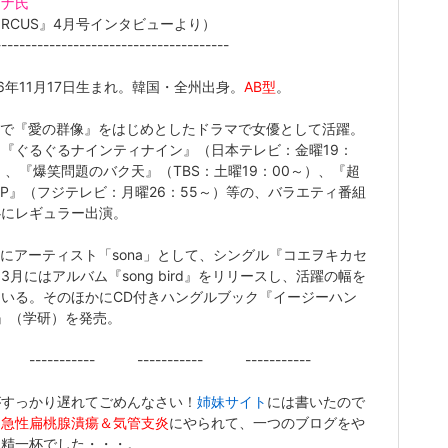
ソナ氏
IRCUS』4月号インタビューより）
---------------------------------------
76年11月17日生まれ。韓国・全州出身。
AB型
。
で『愛の群像』をはじめとしたドラマで女優として活躍。
『ぐるぐるナインティナイン』（日本テレビ：金曜19：
）、『爆笑問題のバク天』（TBS：土曜19：00～）、『超
・P』（フジテレビ：月曜26：55～）等の、バラエティ番組
心にレギュラー出演。
にアーティスト「sona」として、シングル『コエヲキカセ
3月にはアルバム『song bird』をリリースし、活躍の幅を
ている。そのほかにCD付きハングルブック『イージーハン
』（学研）を発売。
-------- ----------- -----------
がすっかり遅れてごめんなさい！
姉妹サイト
には書いたので
、
急性扁桃腺潰瘍＆気管支炎
にやられて、一つのブログをや
に精一杯でした・・・。