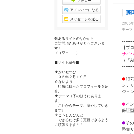
フォロー
アメンバーになる
藤
メッセージを送る
2005
テーマ
数あるサイトのなかから
------
ご訪問頂きありがとうございま
【プロ
す！
ヾ（▽＾ ）ゞ
サイバ
（『Al
■サイト紹介■
------
★かいせつび
０５年２月１９日
●
19
☆ないよう
ンテリ
印象に残ったプロフィールを紹
介。
ジェ
★テーマ（下のほうにありま
す）
●
イン
これからテーマ、増やしていき
保証
ます♪
☆こうしんひんど
できるだけ多く更新できるよう
●
その
に頑張ります＾＾
懸賞サ