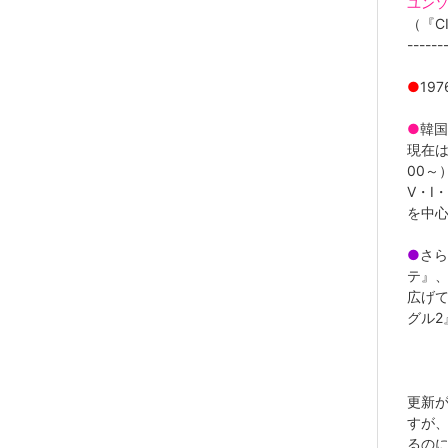
ユン
（『C
------
●
19
●
韓国
現在は
00～
V・I
を中
●
さら
テ』、
広げ
グル2
---
更新
すが
るの