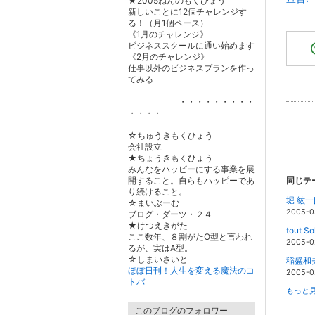
★2005ねんのもくひょう
新しいことに12個チャレンジす
る！（月1個ペース）
《1月のチャレンジ》
ビジネススクールに通い始めます
《2月のチャレンジ》
仕事以外のビジネスプランを作っ
てみる
・・・・・・・・・
・・・・
☆ちゅうきもくひょう
会社設立
★ちょうきもくひょう
みんなをハッピーにする事業を展
開すること。自らもハッピーであ
同じテ
り続けること。
堀 紘
☆まいぶーむ
2005-0
ブログ・ダーツ・２４
★けつえきがた
tout
ここ数年、８割がたO型と言われ
2005-0
るが、実はA型。
☆しまいさいと
稲盛和
ほぼ日刊！人生を変える魔法のコ
2005-0
トバ
もっと見
このブログのフォロワー