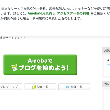
ンクと黄色の花
芸能人ブログ
人気ブログ
新規登録
ロ
穴☆
まいませんか？このブログは、輝いている皆さんのプロフィールからその人を知っ
姉妹サイトです＾＾
お気
s
人
カレ
ブログトップ
記事一覧
画像一覧