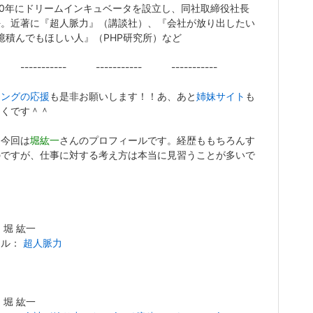
00年にドリームインキュベータを設立し、同社取締役社長
任。近著に『超人脈力』（講談社）、『会社が放り出したい
億積んでもほしい人』（PHP研究所）など
-------- ----------- -----------
キングの応援
も是非お願いします！！あ、あと
姉妹サイト
も
しくです＾＾
、今回は
堀紘一
さんのプロフィールです。経歴ももちろんす
のですが、仕事に対する考え方は本当に見習うことが多いで
。
 堀 紘一
トル：
超人脈力
 堀 紘一