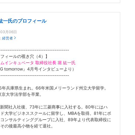
 紘一氏のプロフィール
年03月06日
：
経営者
---------------------------------------
フィールの覗き穴（4）】
ムインキュベータ 取締役社長 堀 紘一氏
IG tomorrow』4月号インタビューより）
---------------------------------------
45年兵庫県生まれ。66年米国メリーランド州立大学留学。
東京大学法学部を卒業。
新聞社入社後、73年に三菱商事に入社する。80年にはハ
ド大学ビジネススクールに留学し、MBAを取得。81年にボ
コンサルティンググループに入社、89年より代表取締役に
。その後最高小物を経て退社。