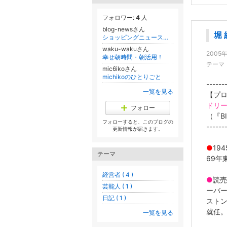
フォロワー:
4
人
blog-newsさん
堀
ショッピングニュース速報
waku-wakuさん
2005
幸せ朝時間・朝活用！
テーマ
mic6ikoさん
michikoのひとりごと
------
一覧を見る
【プロ
ドリー
フォロー
（『B
フォローすると、このブログの
------
更新情報が届きます。
●
19
テーマ
69年
経営者 ( 4 )
●
読売
芸能人 ( 1 )
ーバー
日記 ( 1 )
ストン
就任
一覧を見る