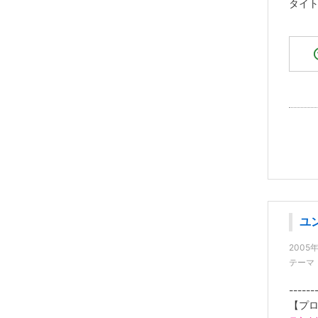
タイ
ユ
2005
テーマ
------
【プロ