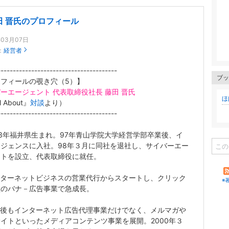
田 晋氏のプロフィール
年03月07日
：
経営者
---------------------------------------
ブッ
フィールの覗き穴（5）】
ーエージェント 代表取締役社長 藤田 晋氏
ほ
l About』
対談
より）
---------------------------------------
73年福井県生まれ。97年青山学院大学経営学部卒業後、イ
ジェンスに入社。98年３月に同社を退社し、サイバーエー
ントを設立、代表取締役に就任。
ターネットビジネスの営業代行からスタートし、クリック
※
型のバナ－広告事業で急成長。
後もインターネット広告代理事業だけでなく、メルマガや
イトといったメディアコンテンツ事業を展開。2000年３