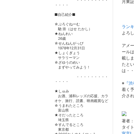
・・・・・・・・・
月東
・・・・
---
■自己紹介■
☆ぶろぐねーむ
ラン
馳 崇（はせ たかし）
よろ
★ねんれい
26歳
☆せんねんがっぴ
アメ
1978年12月31日
ール
★しょくぎょう
サラリーマン
載し
☆ざゆうのめい
たと
まずやってみよう！
は・
・・・・・・・・・
・・・・
※
『渋
着く
★しゅみ
介さ
お酒、浦和レッズの応援、カラ
オケ、旅行、読書、映画鑑賞など
☆うまれたところ
富山県
★そだったところ
埼玉県
著者：
☆すんでるところ
タイ
東京都
宣言!