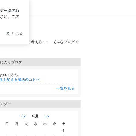
グイン
たり、自分について考える・・・そんなブログで
に入りブログ
kyrouteさん
生を変える魔法のコトバ
一覧を見る
ンダー
<<
8月
>>
日
月
火
水
木
金
土
1