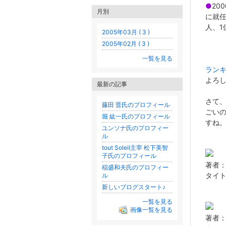
●
20
月別
に就
人、1
2005年03月 ( 3 )
2005年02月 ( 3 )
---
一覧を見る
ラン
よろ
最新の記事
さて
藤田 晋氏のプロフィール
ごい
堀 紘一氏のプロフィール
すね
ユンソナ氏のプロフィー
ル
tout Soleil主宰 松下美智
子氏のプロフィール
著者：
稲盛和夫氏のプロフィー
タイ
ル
新しいブログスタート♪
一覧を見る
画像一覧を見る
著者：