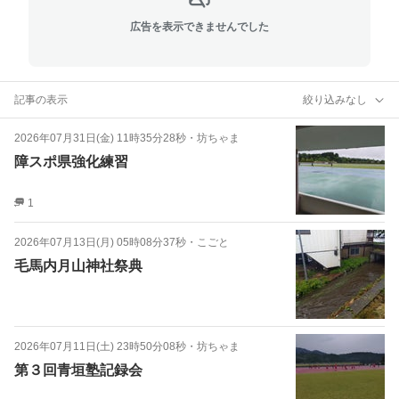
広告を表示できませんでした
記事の表示
絞り込みなし
2026年07月31日(金) 11時35分28秒
・
坊ちゃま
障スポ県強化練習
1
2026年07月13日(月) 05時08分37秒
・
こごと
毛馬内月山神社祭典
2026年07月11日(土) 23時50分08秒
・
坊ちゃま
第３回青垣塾記録会