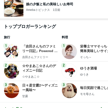
娘の夕飯と私の美味しいお寿司
Amebaトピックス
1日前
トップブロガーランキング
旅行
料理
1
1
「吉田さんちのファミ
栄養士ママそっち
リー日記」Powered b
簡単美味しいサイ
y Ameba 吉田さんファ
献立
吉田さんファミリー
そっち～
ミリーオフィシャルブ
ログ
2
2
☆やまあこ☆さんのデ
ゆうき酒場
ィズニー日記
ゆうき
☆やまあこ☆
3
3
日々是甘露2〜ディズニ
毎日笑顔で過ごし
ー風味〜
モモ母さん
甘露