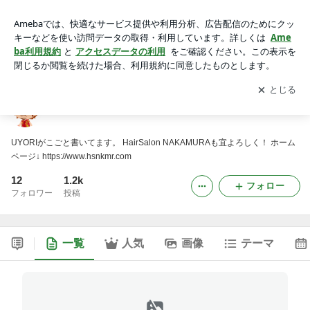
UYORIのこごと
アプリをダウンロードして
ブログの更新通知
を受け取りまし
開く
ょう。
UYORIのこごと
UYORIがこごと書いてます。 HairSalon NAKAMURAも宜よろしく！ ホーム
ページ↓ https://www.hsnkmr.com
12
1.2k
フォロー
フォロワー
投稿
一覧
人気
画像
テーマ