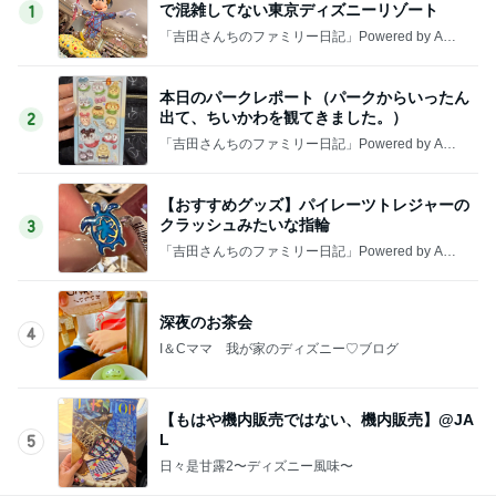
で混雑してない東京ディズニーリゾート
1
「吉田さんちのファミリー日記」Powered by Ame
ba 吉田さんファミリーオフィシャルブログ
本日のパークレポート（パークからいったん
出て、ちいかわを観てきました。）
2
「吉田さんちのファミリー日記」Powered by Ame
ba 吉田さんファミリーオフィシャルブログ
【おすすめグッズ】パイレーツトレジャーの
クラッシュみたいな指輪
3
「吉田さんちのファミリー日記」Powered by Ame
ba 吉田さんファミリーオフィシャルブログ
深夜のお茶会
4
I＆Cママ 我が家のディズニー♡ブログ
【もはや機内販売ではない、機内販売】@JA
L
5
日々是甘露2〜ディズニー風味〜