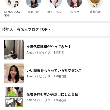
BEYOOOOO
島倉りか
ゆうこりん
石 安伊
蒼井心音
NDS
芸能人・有名人ブログ TOPへ
次世代掃除機がやってきた！！
Amebaトピックス
8時間前
いい刺激をもらっている社交ダンス
Amebaトピックス
12時間前
仏壇を拝む母が突然口にした言葉
Amebaトピックス
17時間前