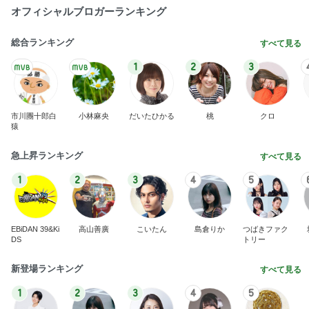
オフィシャルブロガーランキング
総合ランキング
すべて見る
1
2
3
市川團十郎白
小林麻央
だいたひかる
桃
クロ
猿
急上昇ランキング
すべて見る
1
2
3
4
5
EBiDAN 39&Ki
高山善廣
こいたん
島倉りか
つばきファク
DS
トリー
新登場ランキング
すべて見る
1
2
3
4
5