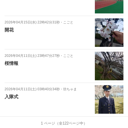
2026年04月15日(水) 22時42分31秒
・
こごと
開花
2026年04月11日(土) 23時47分27秒
・
こごと
桜情報
2026年04月11日(土) 03時40分34秒
・
坊ちゃま
入隊式
1
ページ（全
122
ページ中）