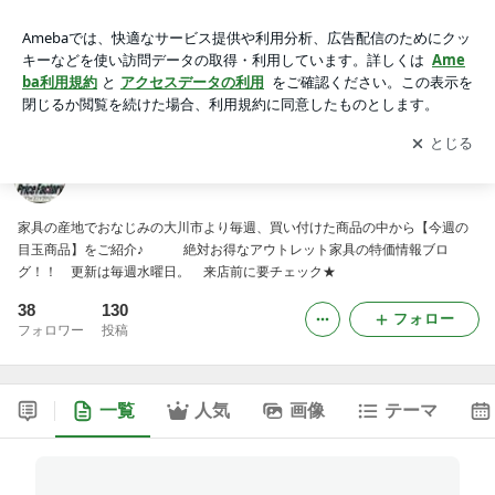
店長セレクト！安さ大爆発 今週の目玉商品
アプリをダウンロードして
ブログの更新通知
を受け取りまし
開く
ょう。
店長セレクト！安さ大爆発 今週の目玉商品
家具の産地でおなじみの大川市より毎週、買い付けた商品の中から【今週の
目玉商品】をご紹介♪ 絶対お得なアウトレット家具の特価情報ブロ
グ！！ 更新は毎週水曜日。 来店前に要チェック★
38
130
フォロー
フォロワー
投稿
一覧
人気
画像
テーマ