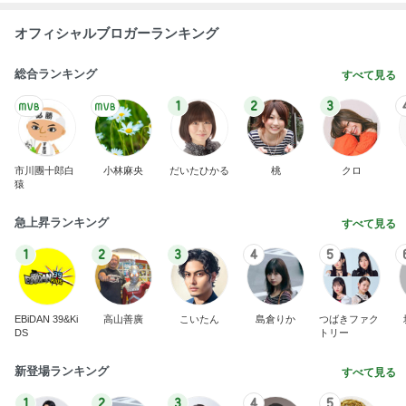
オフィシャルブロガーランキング
総合ランキング
すべて見る
1
2
3
市川團十郎白
小林麻央
だいたひかる
桃
クロ
猿
急上昇ランキング
すべて見る
1
2
3
4
5
EBiDAN 39&Ki
高山善廣
こいたん
島倉りか
つばきファク
DS
トリー
新登場ランキング
すべて見る
1
2
3
4
5