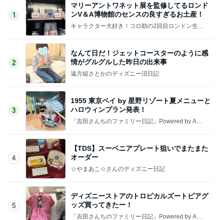
マリーアントワネット展を監修してるロンド
ンV＆A博物館のセンスの良すぎるお土産！
1
キャラクター大好き！コロ助の2回目ロンドン生活
にっき★
なんて日だ！ジェットコースターのように感
情がグルグルした昨日の出来事
2
遠方組さとかのディズニー沼日記
1955 東京ベイ by 星野リゾート夏メニューと
ハロウィンプラン発表！
3
「吉田さんちのファミリー日記」Powered by Ame
ba 吉田さんファミリーオフィシャルブログ
【TDS】スーベニアプレート狙いでまたまた
オーダー
4
☆やまあこ☆さんのディズニー日記
ディズニーストアのトロピカルズートピアグ
ッズ買ってきたー！
5
「吉田さんちのファミリー日記」Powered by Ame