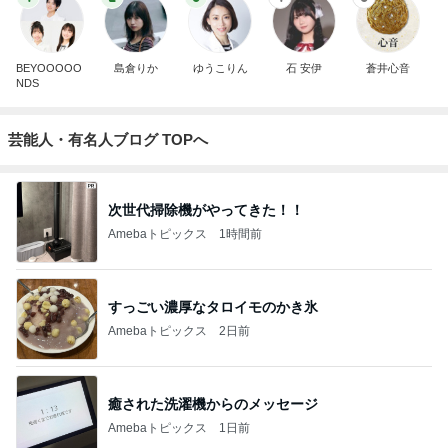
BEYOOOOO
島倉りか
ゆうこりん
石 安伊
蒼井心音
NDS
芸能人・有名人ブログ TOPへ
次世代掃除機がやってきた！！
Amebaトピックス
1時間前
すっごい濃厚なタロイモのかき氷
Amebaトピックス
2日前
癒された洗濯機からのメッセージ
Amebaトピックス
1日前