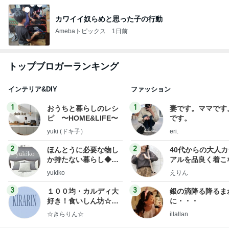
カワイイ奴らめと思った子の行動
Amebaトピックス
1日前
トップブロガーランキング
インテリア&DIY
ファッション
1
1
おうちと暮らしのレシ
妻です。ママです
ピ 〜HOME&LIFE〜
です。
yuki (ドキ子）
eri.
2
2
ほんとうに必要な物し
40代からの大人
か持たない暮らし◆Ke
アルを品良く着こ
ep Life Simple◆〜イ
ファッションブロ
yukiko
えりん
ンテリアのきろく〜
3
3
１００均・カルディ大
銀の滴降る降るま
好き！食いしん坊☆き
に・・・
らりん☆のブログ
☆きらりん☆
illallan