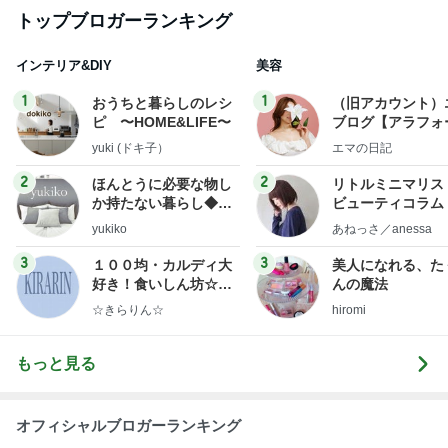
1
1
おうちと暮らしのレシ
（旧アカウント）
ピ 〜HOME&LIFE〜
ブログ【アラフォ
社売却セカンドラ
yuki (ドキ子）
エマの日記
フ】
2
2
ほんとうに必要な物し
リトルミニマリス
か持たない暮らし◆Ke
ビューティコラム 
ep Life Simple◆〜イ
little minimalist'
yukiko
あねっさ／anessa
ンテリアのきろく〜
uty colum
3
3
１００均・カルディ大
美人になれる、た
好き！食いしん坊☆き
んの魔法
らりん☆のブログ
☆きらりん☆
hiromi
もっと見る
オフィシャルブロガーランキング
総合ランキング
すべて見る
1
2
3