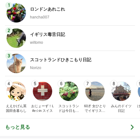
2
イギリス毒舌日記
wiltomo
3
スコットランドひきこもり日記
Norizo
4
5
6
7
8
ええかげん英
おじょーず！L
スコットラン
60才 女ひとり
みんのドイツ
国田舎暮らし
ife☆in スイス
ドは今日も曇
でイギリスに
日記
り空
移住
もっと見る
トップブロガーランキング
インテリア&DIY
美容