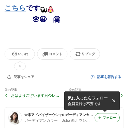
こちら
です
🌸
😀
🤗
いいね
コメント
リブログ
4
記事を報告する
記事をシェア
前の記事
次の記事
おはようございます只今レイ
魚座の満月by北南先生
気に入ったらフォロー
ンボー発見(^O^)
会員登録は不要です
未来アドバイザーウシャのガーディアンカラー
フォロー
ガーディアンカラー Usha 西川ウシャ. 未来創造スピリチュアルカウンセラー＆ティチャー