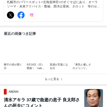
札幌市のパワースポット<北海道神宮>のすぐそばにあり、オーラ
ソーマ・未来アドバイス・数秘、西洋占星術、タロット 等のセッ
ション&各講座を随時開催していサロンです。オーラソーマやグッ
ズ商品も販売しています。遊びきてねホームページはこちらから
https://g-color.me/
最近の画像つき記事
獅子の扉が開く
8月16日（日）
直感が言葉にな
「勇気と優しさ
日
開催！「salon d
る日
のメリハリ」
e guardian vol.2
3」のお知らせ
もっと見る
ABEMA
清水アキラ 37歳で急逝の息子 良太郎さ
んの死去にコメント