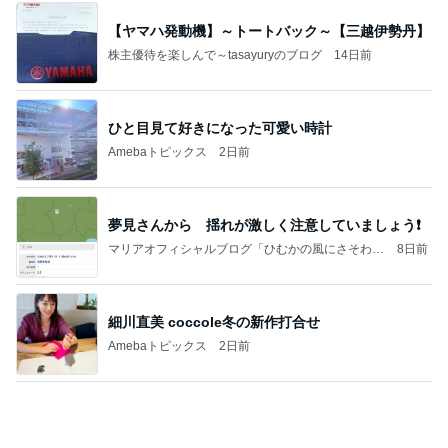
ひと目見て好きになった可愛い時計
Amebaトピックス
2日前
夢見さんから 揺れが激しく注意していましょう❗️
マリアオフィシャルブログ「ひむかの風にさそわれ
8日前
て」Powered by Ameba
細川直美 coccole冬の新作打合せ
Amebaトピックス
2日前
今週から停電が始まる?! 片山さつき大臣の警告がE
BS、RV、そしてGESARA宣言が⁈