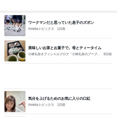
Amebaトピックス
1日前
美味しいお茶とお菓子で。母とティータイム
小林礼奈オフィシャルブログ「小林礼奈のブーブー
8日前
ブログ」Powered by Ameba
気分を上げるためのお気に入りの口紅
Amebaトピックス
1日前
《3年連続》瑶子さま 懇意の高級カーディーラー
協賛のイベントにご出席…宮内庁が懸念する“熱心
すぎ
hirokoの✿Love＆Awakening✿
8日前