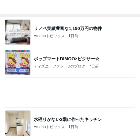
Amebaトピックス
1日前
ポップマートDIMOO×ピクサー☆
ディズニーファン Dのブログ
7日前
水廻りがない2階に作ったキッチン
Amebaトピックス
1日前
【ヤマハ発動機】～トートバック～【三越伊勢丹】
株主優待を楽しんで～tasayuryのブログ
14日前