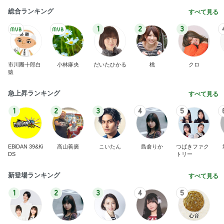
市川團十郎白
小林麻央
だいたひかる
桃
クロ
猿
急上昇ランキング
すべて見る
1
2
3
4
5
EBiDAN 39&Ki
高山善廣
こいたん
島倉りか
つばきファク
DS
トリー
新登場ランキング
すべて見る
1
2
3
4
5
BEYOOOOO
島倉りか
ゆうこりん
石 安伊
蒼井心音
NDS