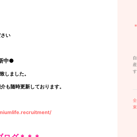
ださい
自
更新中●
産
す
設致しました。
紹介も随時更新しております。
全
東
iumlife.recruitment/