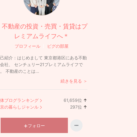
＊不動産の投資・売買・賃貸はプ
レミアムライフへ＊
プロフィール
ピグの部屋
己紹介：
はじめまして 東京都港区にある不動
会社、 センチュリー21プレミアムライフで
。 不動産のことは...
続きを見る ＞
体ブログランキング
61,659
位
↑
ラ
京の暮らしジャンル
297
位
↑
ン
ラ
キ
ン
ン
キ
フォロー
グ
ン