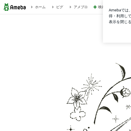
映画の特典が娘に取
ホーム
ピグ
アメブロ
プレミアムライフ社員ブログ（センチュリー21加盟店）
プレ