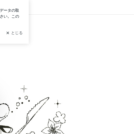
グイン
盟店）