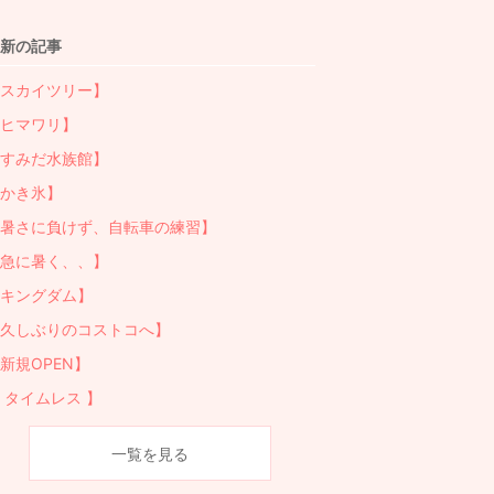
上
グ
昇
上
新の記事
昇
スカイツリー】
ヒマワリ】
すみだ水族館】
かき氷】
暑さに負けず、自転車の練習】
急に暑く、、】
キングダム】
久しぶりのコストコへ】
新規OPEN】
 タイムレス 】
一覧を見る