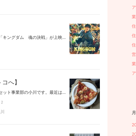
ア
業
住
住
こんにちは。7/17いよいよ「キングダム 魂の決戦」が上映開始しました。※HPより今回は「合従軍」編ということで、漫画の中でも長編になります。まだ見れていませんが、どこまで続くのか、続きもあるのかなと予想しておりますが、見に行くタイミングを伺っています。笑それではまた。長期保有で10倍メリット！将来の備えに安心安定の不動産投資はこちら↓↓～Dr.マンション経営～https://mansion-investment-tokyo.com
住
営
業
ア
トコへ】
みなさん、こんにちは。アセット事業部の小川です。最近は暑い日が続いていますね。休日は外出するにも少し勇気がいりますが、そんな中、久しぶりにコストコへ行ってきました。東京に住んでいると、なかなか気軽には行けませんが、やっぱりコストコは良いですね。店内に入ると、そのスケール感に圧倒されます。大容量の商品がずらりと並ぶ光景は、何度見てもワクワクします。今回も食品を中心にたくさん買い込み、帰りには大好きなマルゲリータピザを食べました。ボリューム満点で、久しぶりに食べても変わらないおいしさでした。学生時代にコストコでアルバイトをしていた頃を思い出しながら、とても楽しい休日を過ごすことができました。また時間を見つけて、買い物に行きたいと思います。長期保有で10倍メリット！将来の備えに安心安定の不動産投資はこちら↓↓～Dr.マンション経営～https://mansion-investment-tokyo.com
2
小川
月
2
2