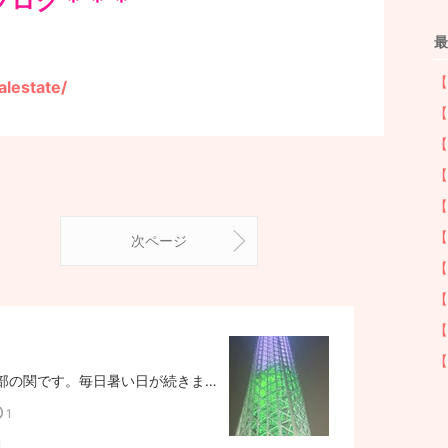
ブログ＊＊＊
最
【
alestate/
【
【
【
【
【
次ページ
【
【
【
【
こんにちは。アセット事業部の関です。毎日暑い日が続きますね。そんな時スカイツリーに行けば、ソラマチもあり、ショッピングも楽しめるし、水族館もプラネタリウムもありますよ。夏の間は野外BBQもやっていました。おすすめおでかけスポットです♪皆さんも是非！それではまた。長期保有で10倍メリット！将来の備えに安心安定の不動産投資はこちら↓↓～Dr.マンション経営～https://mansion-investment-tokyo.com
1
関