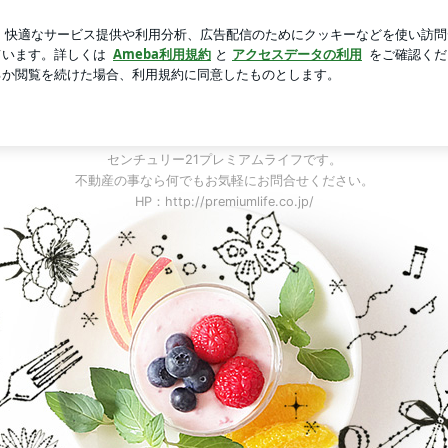
られ行方不明
芸能人ブログ
人気ブログ
新規登録
ロ
ミアムライフ社員ブログ（センチュリー21加
ご訪問ありがとうございます☆
東京都港区にある不動産会社
センチュリー21プレミアムライフです。
不動産の事なら何でもお気軽にお問合せください。
HP：http://premiumlife.co.jp/