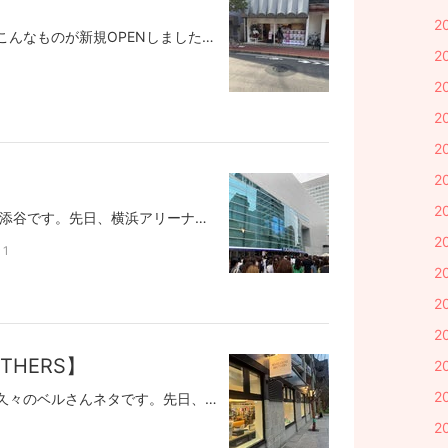
2
こんにちは。自宅最寄駅にこんなものが新規OPENしました。世間一般で言う、ファンシーショップと呼ばれるお店で、流行りのシールなどがたくさん売っております。たまたま通りかかり、妻と娘に連絡をしたところ、私の帰宅と入れ替わりですぐにショップへ。予想以上にいろいろと売っていたようで、楽しんで帰ってきました。それではまた。長期保有で10倍メリット！将来の備えに安心安定の不動産投資はこちら↓↓～Dr.マンション経営～https://mansion-investment-tokyo.com
2
2
2
2
2
2
こんにちは！ 営業推進課の添谷です。先日、横浜アリーナにて開催されました『We're timelesz LIVE TOUR 2026 episode2 MOMENTUM』 へ行ってまいりました！これまでアイドルのライブ、しかも男性グループのステージを体感する機会がなかった私にとって、今回はまさに未知の世界への挑戦でした。会場周辺の熱気に圧倒されつつ席へ向かうと、これまでに味わったことのない新鮮な緊張感が……！しかし、いざ開演するとその華やかな世界観に一瞬で引き込まれました。周囲の熱量に背中を押されるように、私もいつの間にか夢中になってステージを見つめていました。若い頃であれば、その完璧な格好良さに少し気後れしていたかもしれません。ですが、歳を重ねた今だからこそ、ファンの皆さんを幸せにするために全力でプロフェッショナルに徹するメンバーの皆さんの姿が、とても尊く、深く心に響きました。ものの見方や感じ方は、年齢とともに豊かになっていくものですね。普段の生活では得られない特別な感動をいただき、心から感謝しております。素晴らしいステージを作り上げてくださったメンバーの皆さん、スタッフの皆さん、そして会場を一体にしていたファンの皆さん、素敵な時間をありがとうございました！またいつか、この感動を味わいに足を運んでみたいと思います♪それでは、また！長期保有で10倍メリット！将来の備えに安心安定の不動産投資はこちら↓↓～Dr.マンション経営～https://mansion-investment-tokyo.com
2
1
2
2
2
OTHERS】
2
2
皆さんこんにちは。今回は久々のベルさんネタです。先日、ベルさんの洋服やグッズでお世話になっている「MANDARIN BROTHERS」の実店舗に行ってきました！＜公式サイト＞https://www.mandarinebrothers.shop/＜店舗サイト＞https://www.mandarinebrothers.shop/view/news/20250722130831あまりお店で出てくるおやつは食べないベルさんですが、テーブルで出てきただけで興味深々でした。椅子の上では大人しくしていたのですが、おもちゃコーナーに行ったらグイグイ引っ張りお友達とのクン活も止まらず、店内にマーキングしてしまいました。お姉さんが「気にしないでください！」って笑顔で拭いてくれました。まさかの事態にシートを持ってきていなかったので大変助かりました。ベルさんの体形にはこちらの商品がベストサイズなのでこれからも重宝させていただきます！返りにはドッグランに寄ってこの表情！良い1日になったようで良かったです笑では。長期保有で10倍メリット！将来の備えに安心安定の不動産投資はこちら↓↓～Dr.マンション経営～https://mansion-investment-tokyo.com
2