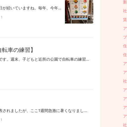
新
夏本番を迎え、本当に暑い日が続いていますね。毎年、今年は暑いと言っていますが、今年は尋常じゃない暑さです…。朝から晩まで暑くしかも酷暑…。幼少期は30度超えただけでニュースでしたが、十数年でここまで変わると本当に温暖化を感じます。最近は朝のお散歩も6時前には出るようにしているのですが、その時間でも29～30度はある状態です。愛犬のベルさんは暑すぎると動かなくなるので、もっと早くお散歩に出るようになりそうです。そんな暑い日は冷たいものを食べたくなりますね。そんな中、先日上司にスペシャルなものをご馳走になりました。田町 銭場精肉店夏季限定メニューこのメニューは店舗のスタッフさんが手書きです！！絵も文字もスタッフさん手作り！凄いですよね！デザイナーさんが作ったのかと思うクオリティです。おすすめやかき氷を始めた経緯などいろいろ教えてくださり、とても感じの良いスタッフさんでした。今回ご馳走になったかき氷はこちら！「ごろっと贅沢もも」桃好きな私には大満足の味とボリューム！これだけで結構お腹いっぱいになりました。お店公式Instagramhttps://www.instagram.com/p/Dawz1KtkwN0/最後に、ドッグランを前に暑くてなかなか車から出してもらえないベルさんをお届けします笑では。長期保有で10倍メリット！将来の備えに安心安定の不動産投資はこちら↓↓～Dr.マンション経営～https://mansion-investment-tokyo.com
社
1
賃
ア
プ
住
自転車の練習】
住
こんにちは、業務部の荒木です。週末、子どもと近所の公園で自転車の練習をしてきました🚲連日の厳しい暑さの中、汗だくになりながらも「もう一回やる！」と何度も挑戦する姿には、こちらが励まされるほどでした。補助輪を外したばかりで、最初はふらふらと転んでばかり。それでも諦めずに練習を重ね、最後にはちょっとだけですがひとりで漕げるようになりました。頑張った後の「できた！」という満面の笑みは格別でしたね。熱中症対策で水分補給と休憩をこまめに挟みながらでしたが、暑さに負けずに頑張る姿を見て、こちらも夏の業務を頑張ろうと元気をもらいました。皆さんも暑さ対策を万全に、良い週末をお過ごしください。長期保有で10倍メリット！将来の備えに安心安定の不動産投資はこちら↓↓～Dr.マンション経営～https://mansion-investment-tokyo.com
ア
ア
社
ア
ア
ア
こんにちは。梅雨明けが発表されましたが、ここ1週間急激に暑くなりました。平日は子供を自転車で送って、保育園から駅まで5分程度なので問題ないのですが、土曜日や祝日は自宅から駅まで徒歩12分ほど。。。今年はついに日傘デビューをしました。日傘を使うだけで体感温度が全然変わり、すごく快適です。Amazonセールで口コミの良いものを購入しましたが、私には少し小さいのが難点です。。。笑それではまた。長期保有で10倍メリット！将来の備えに安心安定の不動産投資はこちら↓↓～Dr.マンション経営～https://mansion-investment-tokyo.com
ア
1
社