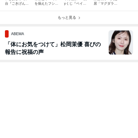
台『ごきげんよ
を揃えたフシギ
yくじ『ベイマ
居「マグダラの
うアイドル！』
な話」
ックス』vol.3.0
マリア」
もっと見る
ABEMA
「体にお気をつけて」松岡茉優 喜びの
報告に祝福の声