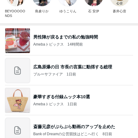
BEYOOOOO
島倉りか
ゆうこりん
石 安伊
蒼井心音
NDS
男性陣が戻るまでの私の勉強時間
Amebaトピックス
14時間前
広島原爆の日 市長の言葉に動揺する総理
ブルーサファイア
1日前
豪華すぎる付録ムック本10選
Amebaトピックス
1日前
斎藤元彦がぶらぶら動画のアップを止めた
Bank of Dreamの公営競技はどこへ行く
8日前