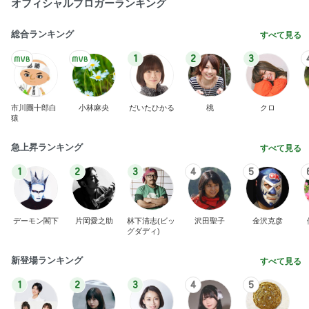
オフィシャルブロガーランキング
総合ランキング
すべて見る
1
2
3
市川團十郎白
小林麻央
だいたひかる
桃
クロ
猿
急上昇ランキング
すべて見る
1
2
3
4
5
デーモン閣下
片岡愛之助
林下清志(ビッ
沢田聖子
金沢克彦
グダディ)
新登場ランキング
すべて見る
1
2
3
4
5