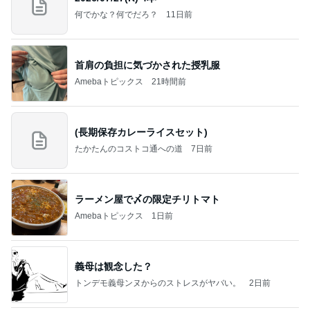
何でかな？何でだろ？
11日前
首肩の負担に気づかされた授乳服
Amebaトピックス
21時間前
(長期保存カレーライスセット)
たかたんのコストコ通への道
7日前
ラーメン屋で〆の限定チリトマト
Amebaトピックス
1日前
義母は観念した？
トンデモ義母ンヌからのストレスがヤバい。
2日前