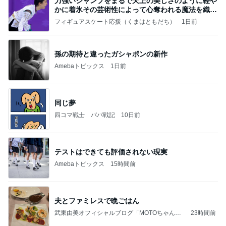
力強いジャンプをまるで天上の美しさのように軽や
かに着氷その芸術性によって心奪われる魔法を織り
なす
フィギュアスケート応援（くまはともだち）
1日前
孫の期待と違ったガシャポンの新作
Amebaトピックス
1日前
同じ夢
四コマ戦士 パパ戦記
10日前
テストはできても評価されない現実
Amebaトピックス
15時間前
夫とファミレスで晩ごはん
武東由美オフィシャルブログ「MOTOちゃんと
23時間前
のはっぴぃな毎日」Powered by Ameba