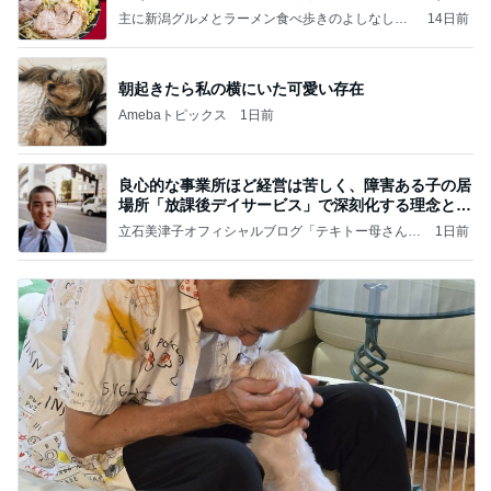
主に新潟グルメとラーメン食べ歩きのよしなしご
14日前
と
朝起きたら私の横にいた可愛い存在
Amebaトピックス
1日前
良心的な事業所ほど経営は苦しく、障害ある子の居
場所「放課後デイサービス」で深刻化する理念と現
実の
立石美津子オフィシャルブログ「テキトー母さんの
1日前
すすめ」Powered by Ameba