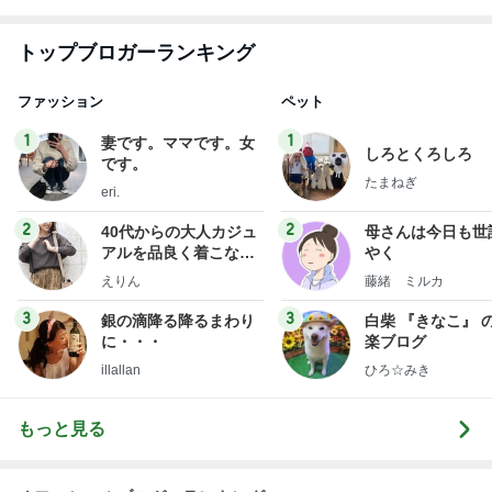
トップブロガーランキング
ファッション
ペット
1
1
妻です。ママです。女
しろとくろしろ
です。
たまねぎ
eri.
2
2
40代からの大人カジュ
母さんは今日も世
アルを品良く着こなす
やく
ファッションブログ
えりん
藤緒 ミルカ
3
3
銀の滴降る降るまわり
白柴 『きなこ』 
に・・・
楽ブログ
illallan
ひろ☆みき
もっと見る