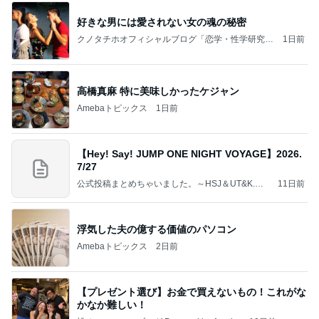
好きな男には愛されない女の魂の秘密
クノタチホオフィシャルブログ「恋学・性学研究
1日前
室」Powered by Ameba
高橋真麻 特に美味しかったケジャン
Amebaトピックス
1日前
【Hey! Say! JUMP ONE NIGHT VOYAGE】2026.
7/27
公式投稿まとめちゃいました。～HSJ＆UT&K.O.
11日前
～
浮気した夫の億する価値のパソコン
Amebaトピックス
2日前
【プレゼント選び】お金で買えないもの！これがな
かなか難しい！