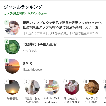
ジャンルランキング
カメラ(風景写真)
9,435人参加中
1
銀座のママブログ✨美肌で開運✨銀座ママが作った化
粧品✨銀座クラブ高嶋25歳で開店✨高嶋りえ子 お着
物でエルメス バーキン コーデ
【銀座クラブ高嶋】元OL婚約破棄から24歳で銀座ママ25歳でオーナーママ銀座 美肌で開運♡パワースポット巡り高嶋りえ子ブログ
2
北軽井沢［半住人生活］
やっちゃん
3
S M R
likeabridgeover
4
5
6
7
8
秘密基地
埼玉発 おと
Akinobu Tanig
妻に先立たれ
カメラと歩
なの小探険
uchi | Itoshima
た老人ブログ
く、日本の風
Landscape Ph
景スナップ紀