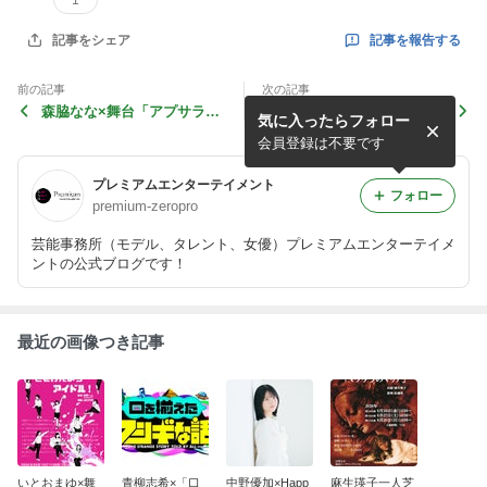
1
記事を報告する
記事をシェア
前の記事
次の記事
森脇なな×舞台「アプサラス
齋藤博之×味の素CM「Smart
気に入ったらフォロー
の落涙」
Salt スマ塩」
会員登録は不要です
プレミアムエンターテイメント
フォロー
premium-zeropro
芸能事務所（モデル、タレント、女優）プレミアムエンターテイメ
ントの公式ブログです！
最近の画像つき記事
いとおまゆ×舞
青柳志希×「口
中野優加×Happ
麻生瑛子一人芝