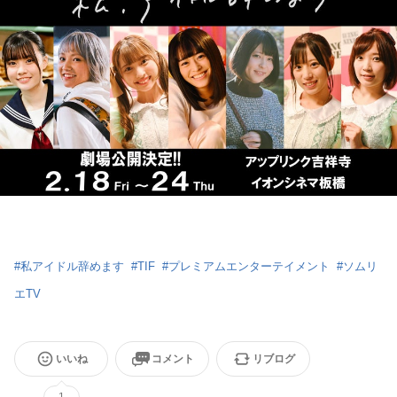
#
私アイドル辞めます
#
TIF
#
プレミアムエンターテイメント
#
ソムリ
エTV
いいね
コメント
リブログ