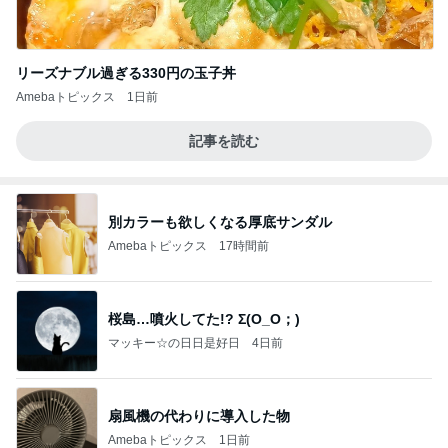
リーズナブル過ぎる330円の玉子丼
Amebaトピックス
1日前
記事を読む
別カラーも欲しくなる厚底サンダル
Amebaトピックス
17時間前
桜島…噴火してた!? Σ(O_O；)
マッキー☆の日日是好日
4日前
扇風機の代わりに導入した物
Amebaトピックス
1日前