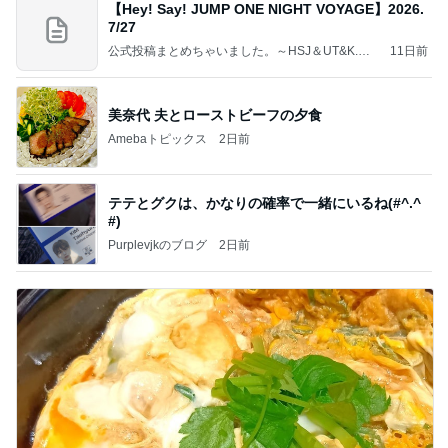
【Hey! Say! JUMP ONE NIGHT VOYAGE】2026.
7/27
公式投稿まとめちゃいました。～HSJ＆UT&K.O.
11日前
～
美奈代 夫とローストビーフの夕食
Amebaトピックス
2日前
テテとグクは、かなりの確率で一緒にいるね(#^.^
#)
Purplevjkのブログ
2日前