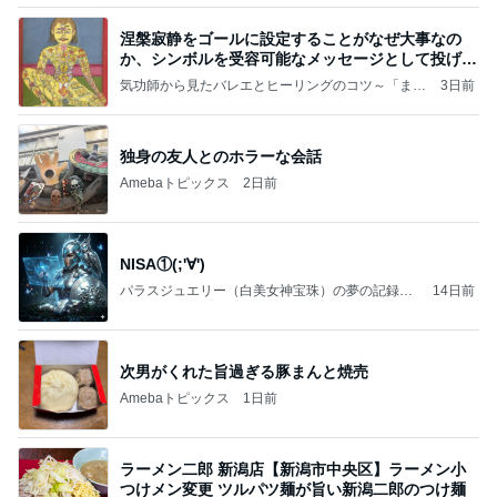
涅槃寂静をゴールに設定することがなぜ大事なの
か、シンボルを受容可能なメッセージとして投げる
ことが
気功師から見たバレエとヒーリングのコツ～「まと
3日前
いのば」ブログ
独身の友人とのホラーな会話
Amebaトピックス
2日前
NISA①(;'∀')
パラスジュエリー（白美女神宝珠）の夢の記録
14日前
（続編）
次男がくれた旨過ぎる豚まんと焼売
Amebaトピックス
1日前
ラーメン二郎 新潟店【新潟市中央区】ラーメン小
つけメン変更 ツルパツ麺が旨い新潟二郎のつけ麺