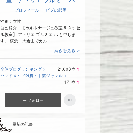
室 アトリエ プルミエ パ
プロフィール
ピグの部屋
性別：
女性
自己紹介：
【カルトナージュ教室 & タッセ
ル教室】 アトリエ プルミエ パ と申しま
す。 横浜・大倉山でカルト...
続きを見る ＞
全体ブログランキング
21,003
位
↑
ラ
ハンドメイド雑貨・手芸ジャンル
ン
171
位
↑
キ
ラ
ン
ン
グ
キ
フォロー
上
ン
昇
グ
上
最新の記事
昇