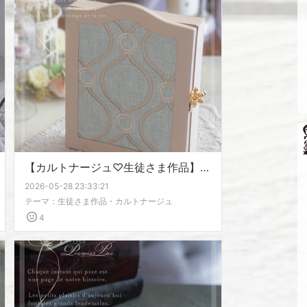
【カルトナージュ♡生徒さま作品】インテリアファブリックのキーボックス♡中級クラス
2026-05-28 23:33:21
テーマ：
生徒さま作品・カルトナージュ
4