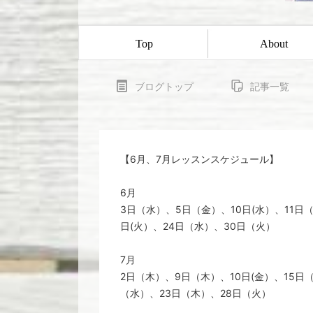
Top
About
ブログトップ
記事一覧
【6月、7月レッスンスケジュール】
6月
3日（水）、5日（金）、10日(水）、11日
日(火）、24日（水）、30日（火）
7月
2日（木）、9日（木）、10日(金）、15日（
（水）、23日（木）、28日（火）