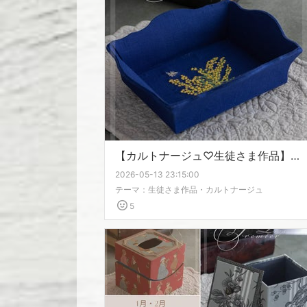
【カルトナージュ♡生徒さま作品】エレガントトレイ♡中級クラス
2026-05-13 23:15:00
テーマ：
生徒さま作品・カルトナージュ
5