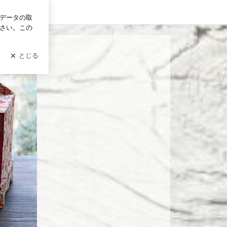
グイン
室@横浜・大倉山のブログ
ます。
トナーサロンとしてレッスン開講しております。