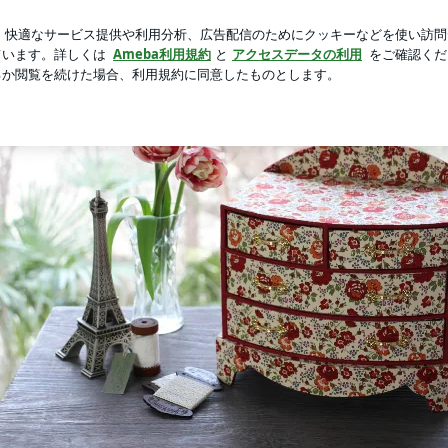
日での大失敗
芸能人ブログ
人気ブログ
新規登録
ロ
・大倉山のブログ
mier Pas カルトナージュ&タッセル教
・大倉山でカルトナージュ教室＆タッセル教室を主宰しており
室、「【RLC】Rebecca レザータッセル の会」のパー