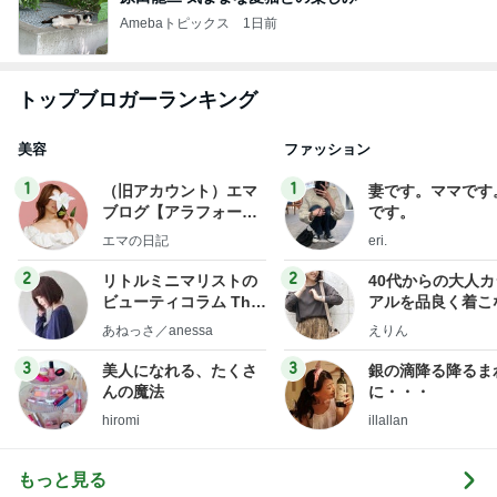
Amebaトピックス
1日前
トップブロガーランキング
美容
ファッション
1
1
（旧アカウント）エマ
妻です。ママです
ブログ【アラフォー会
です。
社売却セカンドライ
エマの日記
eri.
フ】
2
2
リトルミニマリストの
40代からの大人
ビューティコラム The
アルを品良く着こ
little minimalist's bea
ファッションブロ
あねっさ／anessa
えりん
uty colum
3
3
美人になれる、たくさ
銀の滴降る降るま
んの魔法
に・・・
hiromi
illallan
もっと見る