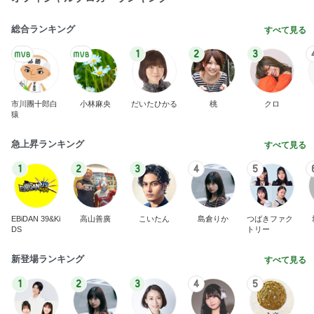
総合ランキング
すべて見る
1
2
3
市川團十郎白
小林麻央
だいたひかる
桃
クロ
猿
急上昇ランキング
すべて見る
1
2
3
4
5
EBiDAN 39&Ki
高山善廣
こいたん
島倉りか
つばきファク
DS
トリー
新登場ランキング
すべて見る
1
2
3
4
5