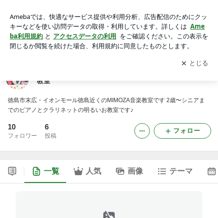
徳島市のピアノ教室・クラリネット教室 MIMOZA音楽教室
アプリをダウンロードして
ブログの更新通知
を受け取りまし
開く
ょう。
徳島市のピアノ教室・クラリネット教室 MIMOZA音楽
教室
徳島市末広・イオンモール徳島近くのMIMOZA音楽教室です 2歳〜シニアま
でのピアノとクラリネットの明るいお教室です♪
10
6
フォロー
フォロワー
投稿
一覧
人気
画像
テーマ