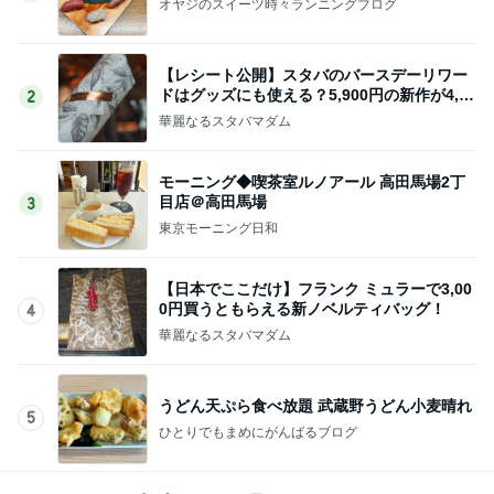
オヤジのスイーツ時々ランニングブログ
【レシート公開】スタバのバースデーリワー
ドはグッズにも使える？5,900円の新作が4,88
2
1円に
華麗なるスタバマダム
モーニング◆喫茶室ルノアール 高田馬場2丁
目店＠高田馬場
3
東京モーニング日和
【日本でここだけ】フランク ミュラーで3,00
0円買うともらえる新ノベルティバッグ！
4
華麗なるスタバマダム
うどん天ぷら食べ放題 武蔵野うどん小麦晴れ
5
ひとりでもまめにがんばるブログ