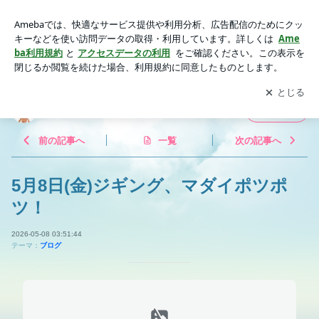
5月8日(金)ジギング、マダイポツポツ！ | ★愛知★赤羽根港★
ぽん助丸★
アプリをダウンロードして
ブログの更新通知
を受け取りまし
開く
ょう。
★愛知★赤羽根港★ぽん助丸★
フォロー
前の記事へ
一覧
次の記事へ
5月8日(金)ジギング、マダイポツポ
ツ！
2026-05-08 03:51:44
テーマ：
ブログ