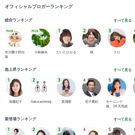
オフィシャルブロガーランキング
総合ランキング
すべて見る
1
2
3
市川團十郎白
小林麻央
だいたひかる
桃
クロ
猿
急上昇ランキング
すべて見る
1
2
3
4
5
加藤紀子
Sakurashimeji
真飛聖
尼子勝紀
モーニング
娘。'26 天気組
新登場ランキング
すべて見る
1
2
3
4
5