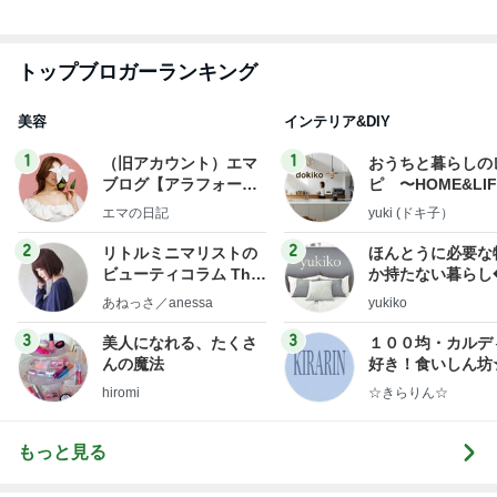
トップブロガーランキング
美容
インテリア&DIY
1
1
（旧アカウント）エマ
おうちと暮らしの
ブログ【アラフォー会
ピ 〜HOME&LI
社売却セカンドライ
エマの日記
yuki (ドキ子）
フ】
2
2
リトルミニマリストの
ほんとうに必要な
ビューティコラム The
か持たない暮らし
little minimalist's bea
ep Life Simple
あねっさ／anessa
yukiko
uty colum
ンテリアのきろく
3
3
美人になれる、たくさ
１００均・カルデ
んの魔法
好き！食いしん坊
らりん☆のブログ
hiromi
☆きらりん☆
もっと見る