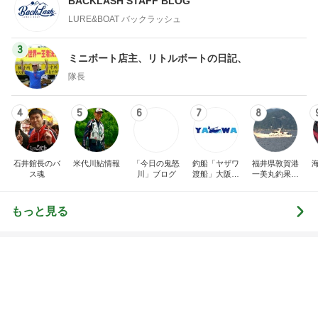
BACKLASH STAFF BLOG
LURE&BOAT バックラッシュ
3
ミニボート店主、リトルボートの日記、
隊長
4
5
6
7
8
石井館長のバ
米代川鮎情報
「今日の鬼怒
釣船「ヤザワ
福井県敦賀港
ス魂
川」ブログ
渡船」大阪市
一美丸釣果ブ
内から淡路方
ログ
面へ出船中！
もっと見る