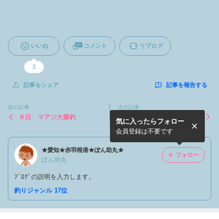
いいね
コメント
リブログ
3
記事を報告する
記事をシェア
前の記事
次の記事
８日 マアジ大爆釣
5月7日(木)ジギング、なんと
気に入ったらフォロー
か！
会員登録は不要です
★愛知★赤羽根港★ぽん助丸★
フォロー
ぽん助丸
ﾌﾞﾛｸﾞの説明を入力します。
釣りジャンル 17位