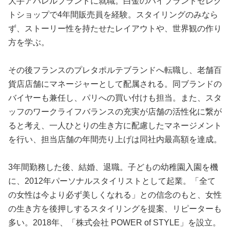
大手アパレルブランドに就職。白金のハイブランドセレク
トショップで4年間販売員を経験。スタイリングのみなら
ず、ストーリー性を持たせたレイアウトや、世界観の作り
方を学ぶ。
その後フランスのプレタポルテブランドへ転職し、老舗百
貨店店舗にマネージャーとして配属される。同ブランドの
バイヤーも兼任し、パリへの買い付けも担当。また、スタ
ッフのワークライフバランスの充実が店舗の活性化に繋が
ると考え、一人ひとりの生き方に配慮したマネージメント
を行い、担当店舗の年間売り上げは同社内最高額を達成。
3年間勤務した後、結婚、退職。子どもの幼稚園入園を機
に、2012年パーソナルスタイリストとして起業。「全て
の女性は今より必ず美しくなれる」との信念のもと、女性
の生き方を後押しするスタイリングを提案、リピーターも
多い。2018年、「株式会社 POWER of STYLE」を設立。