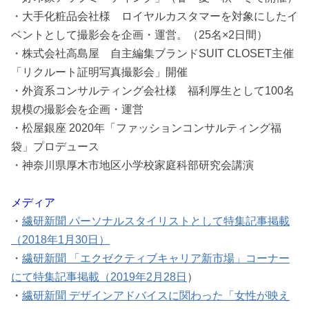
・大手化粧品会社様 ロイヤルカスタマーを対象にしたイ
ベントとして撮影会を企画・運営。（25名×2日間）
・株式会社高島屋 自主編集ブランドSUIT CLOSET主催
「リクルート証明写真撮影会」開催
・外資系コンサルティング会社様 福利厚生として100名
規模の撮影会を企画・運営
・松屋銀座 2020年「ファッションコンサルティング福
袋」プロデュース
・神奈川県厚木市地区小学校家庭科部研究会講演
メディア
・
繊研新聞 パーソナルスタイリストとして特集記事掲載
（2018年1月30日）
・
繊研新聞 「エクゼクティブキャリア新市場」コーナー
にて特集記事掲載（2019年2月28日
）
・
繊研新聞 デザインアドバイスに関わった「女性が映え