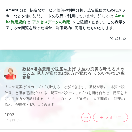
├協会認定NICベーシック＆アドバンス｜数秘×潜在意識で視
座を上げ 人生の充実を叶えるメカニズム 見方が変われば味方
アプリをダウンロードして
ブログの更新通知
を受け取りまし
開く
が変わる くのいち<91>数秘塾
ょう。
数秘×潜在意識で視座を上げ 人生の充実を叶えるメカ
ニズム 見方が変われば味方が変わる くのいち<91>数
秘塾
人生の充実は“メカニズム”で叶えることができます。 数秘が示す「本質の設
計図」と潜在意識がつくる「現実のパターン」の2つを掛け合わせ、視座を上
げて生き方を再設計することで、「在り方」「選択」「人間関係」「現実の
流れ」が自然と整いはじめます。
1097
フォロー
フォロワー