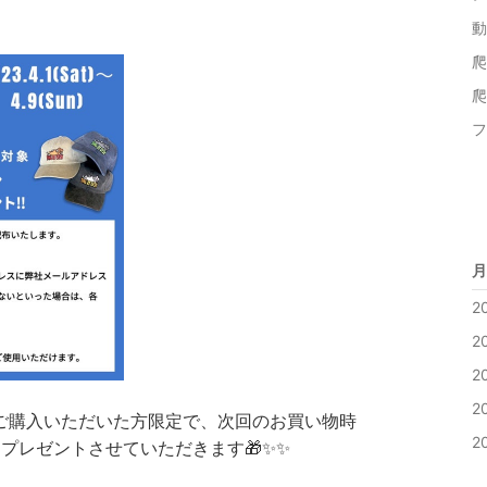
動
爬
爬
フ
月
2
2
2
2
Capご購入いただいた方限定で、次回のお買い物時
2
をプレゼントさせていただきます🎁✨✨