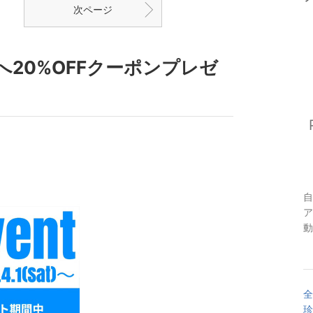
次ページ
の方へ20%OFFクーポンプレゼ
自
ア
動
全
珍