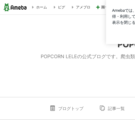
團十郎 旅の疲れに
ホーム
ピグ
アメブロ
POPCORN LELE（ポップコーンレレ）ブログ
PO
POPCORN LELEの公式ブログです。爬
ブログトップ
記事一覧