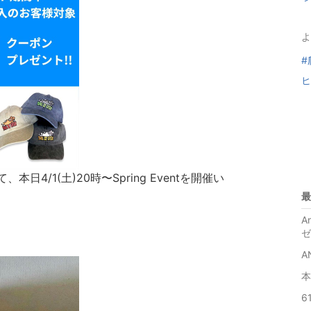
よ
#
ヒ
本日4/1(土)20時〜Spring Eventを開催い
最
A
ゼ
A
本
6