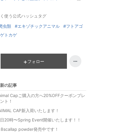
ン
ラ
キ
ン
く使う公式ハッシュタグ
ン
キ
グ
ン
爬虫類
#エキゾチックアニマル
#フトアゴ
下
グ
ゲトカゲ
降
下
降
フォロー
新の記事
nimal Capご購入の方へ20%OFFクーポンプレ
ント！
NIMAL CAP新入荷いたします！
日20時〜Spring Event開催いたします！！
18scallap powder発売中です！