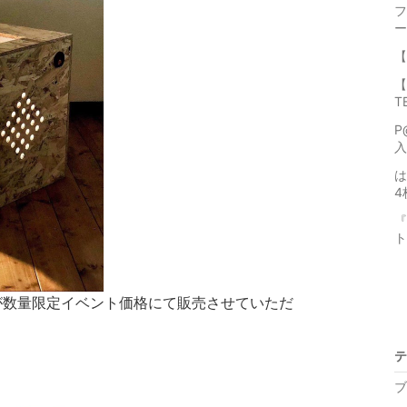
フ
ー
【
【
T
P
入
は
4
『
ト
ケージが数量限定イベント価格にて販売させていただ
テ
ブ