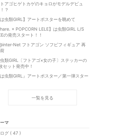
トアゴヒゲトカゲのキョロがモデルデビュ
！？
は虫類GIRL】アートポスターを眺めて
hare. × POPCORN LELE】は虫類GIRL L/S
EEの発売スタート！！
@inter-Net フトアゴン ソフビフィギュア 再
荷
虫類GIRL〔フトアゴ×女の子〕ステッカーの
枚セット発売中！
は虫類GIRL』アートポスター／第一弾スター
一覧を見る
ーマ
ログ ( 47 )