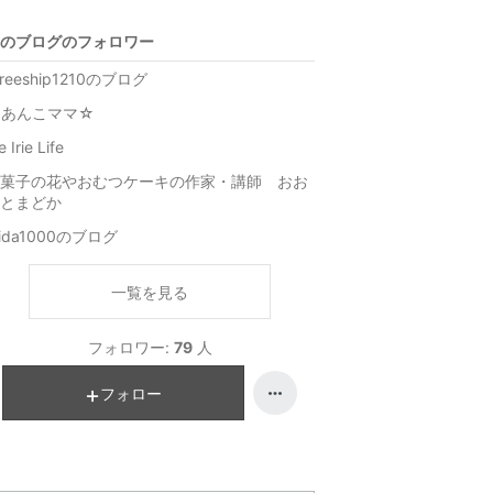
のブログのフォロワー
hreeship1210のブログ
☆あんこママ☆
ie Irie Life
菓子の花やおむつケーキの作家・講師 おお
とまどか
fida1000のブログ
一覧を見る
フォロワー:
79
人
フォロー