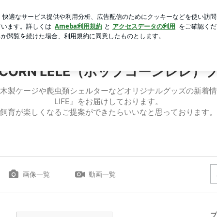
飲んだお茶
芸能人ブログ
人気ブログ
新規登録
ログイ
PCORN LELE（ポップコーンレレ）
虫類木製ケージや爬虫類シェルターなどオリジナルグッズの新着情報
LIFE』をお届けしております。
飼育が楽しくなるご提案ができたらいいなと思っております。
画像一覧
動画一覧
プ