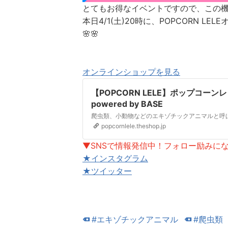
とてもお得なイベントですので、この
本日4/1(土)20時に、POPCORN L
🌸🌸
オンラインショップを見る
【POPCORN LELE】ポップコー
powered by BASE
popcornlele.theshop.jp
▼SNSで情報発信中！フォロー励みに
★インスタグラム
★ツイッター
#エキゾチックアニマル
#爬虫類