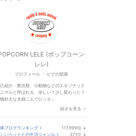
POPCORN LELE (ポップコーン
レレ)
プロフィール
ピグの部屋
己紹介：
爬虫類、小動物などのエキゾチック
ニマルと呼ばれる、珍しい？少し変わった？
物好きな夫婦二人でひっそ...
続きを見る ＞
体ブログランキング
117,999
位
↓
ラ
しいペットとの生活ジャンル
371
位
↓