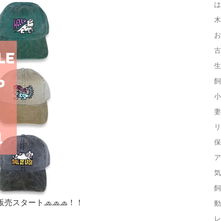
は
木
お
古
生
飼
小
妻
リ
保
ア
気
飼
販売スタート🧢🧢🧢！！
動
レ