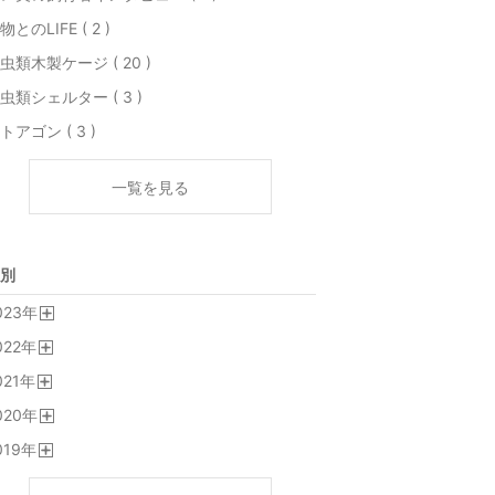
物とのLIFE ( 2 )
虫類木製ケージ ( 20 )
虫類シェルター ( 3 )
トアゴン ( 3 )
一覧を見る
別
023
年
開
022
年
く
開
021
年
く
開
020
年
く
開
019
年
く
開
く