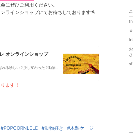
機会にぜひご利用ください。
こ
ELEオンラインショップにてお待ちしております🌸
t
Ir
お
ンレレ オンラインショップ
さ
s
爬虫類、小動物などのエキゾチックアニマルと呼ばれる珍しい？少し変わった？動物好きな夫婦が提案するコンセプトショップ【POPCORN LELE】です。たくさんの動物たちと一緒に運営しております。オリジナル飼育用品をはじめ、『エキゾチックアニマルとのLIFE STYLE』をテーマにセレクトしたアイテムを販売しております。当店の名前にもなっているPOPCORN L…
なります！
#POPCORNLELE
#動物好き
#木製ケージ