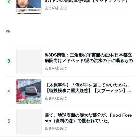
病院向けメドベッド/泥の洪水の下に眠るもの
3
あさのよあけ
【木原事件】「俺が手を回しておいたから」
【特捜検事に重大疑惑】【大ブーメラン】兵
4
庫県議会
あさのよあけ
嘗て、地球表面の膨大な部分が、Food Fore
sts（食料の森）で覆われていた。
5
あさのよあけ
このジャンルの記事をもっと見る
次世代掃除機がやってきた！！
Amebaトピックス
16時間前
離婚から12年で完済するローン