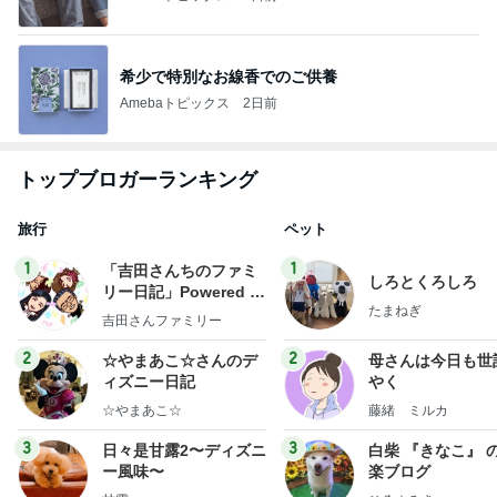
希少で特別なお線香でのご供養
Amebaトピックス
2日前
トップブロガーランキング
旅行
ペット
1
1
「吉田さんちのファミ
しろとくろしろ
リー日記」Powered b
たまねぎ
y Ameba 吉田さんファ
吉田さんファミリー
ミリーオフィシャルブ
ログ
2
2
☆やまあこ☆さんのデ
母さんは今日も世
ィズニー日記
やく
☆やまあこ☆
藤緒 ミルカ
3
3
日々是甘露2〜ディズニ
白柴 『きなこ』 
ー風味〜
楽ブログ