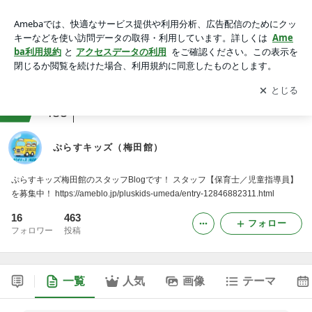
ぷらすキッズ（梅田館）
アプリをダウンロードして
ブログの更新通知
を受け取りまし
開く
ょう。
ranking
TV・PC・ポータブルゲームジャンル
485
ぷらすキッズ（梅田館）
ぷらすキッズ梅田館のスタッフBlogです！ スタッフ【保育士／児童指導員】
を募集中！ https://ameblo.jp/pluskids-umeda/entry-12846882311.html
16
463
フォロー
フォロワー
投稿
一覧
人気
画像
テーマ