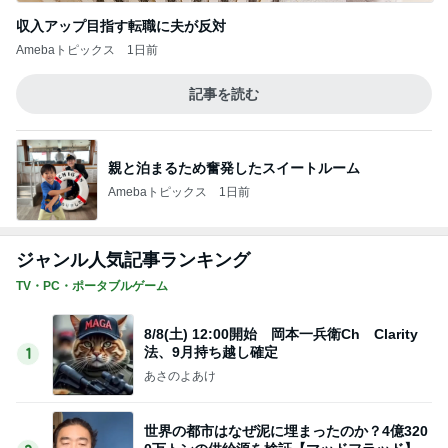
ジャンル人気記事ランキング
TV・PC・ポータブルゲーム
8/8(土) 12:00開始 岡本一兵衛Ch Clarity
法、9月持ち越し確定
1
あさのよあけ
世界の都市はなぜ泥に埋まったのか？4億320
0万トンの供給源を検証【マッドフラッド】
2
あさのよあけ
8/8DS情報：三角形の宇宙船の正体/日本都立