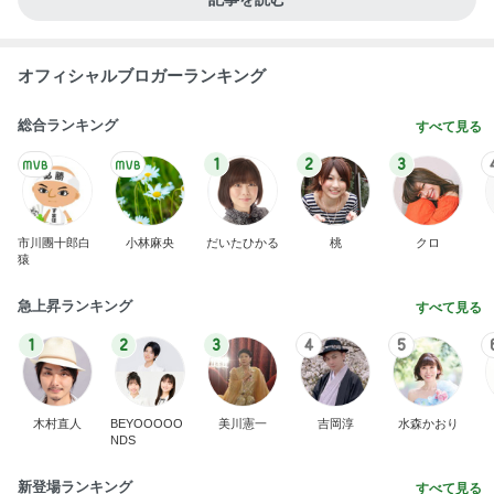
オフィシャルブロガーランキング
総合ランキング
すべて見る
1
2
3
市川團十郎白
小林麻央
だいたひかる
桃
クロ
猿
急上昇ランキング
すべて見る
1
2
3
4
5
木村直人
BEYOOOOO
美川憲一
吉岡淳
水森かおり
NDS
新登場ランキング
すべて見る