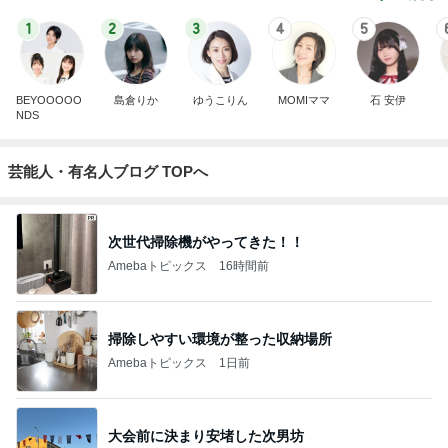
1
2
3
4
5
BEYOOOOO
島倉りか
ゆうこりん
MOMIママ
石 安伊
NDS
芸能人・有名人ブログ TOPへ
次世代掃除機がやってきた！！
Amebaトピックス
16時間前
掃除しやすい環境が整った収納場所
Amebaトピックス
1日前
大会前に決まり安堵した次男坊