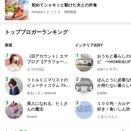
初めてシャキッと動けた夫との外食
Amebaトピックス
9時間前
トップブロガーランキング
美容
インテリア&DIY
1
1
（旧アカウント）エマ
おうちと暮らしの
ブログ【アラフォー会
ピ 〜HOME&LI
社売却セカンドライ
エマの日記
yuki (ドキ子）
フ】
2
2
リトルミニマリストの
ほんとうに必要な
ビューティコラム The
か持たない暮らし
little minimalist's bea
ep Life Simple
あねっさ／anessa
yukiko
uty colum
ンテリアのきろく
3
3
美人になれる、たくさ
１００均・カルデ
んの魔法
好き！食いしん坊
らりん☆のブログ
hiromi
☆きらりん☆