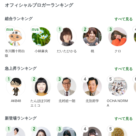
オフィシャルブロガーランキング
総合ランキング
すべて見る
1
2
3
市川團十郎白
小林麻央
だいたひかる
桃
クロ
猿
急上昇ランキング
すべて見る
1
2
3
4
5
AKB48
たんぽぽ川村
北村総一朗
北別府学
OCHA NORM
エミコ
A
新登場ランキング
すべて見る
1
2
3
4
5