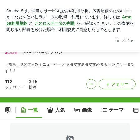
千葉 ＰＩＮＫＳＯＤＡ 双子のニューハーフママの店PINKSO
DAのブログ
アプリをダウンロードして
ブログの更新通知
を受け取りまし
開く
ょう。
千葉 ＰＩＮＫＳＯＤＡ 双子のニューハーフママの店P
INKSODAのブログ
千葉富士見の美人双子ニューハーフ 冬海ママ夏海ママのお店 ピンクソーダで
す！！
112
3.1k
フォロー
フォロワー
投稿
一覧
人気
画像
テーマ