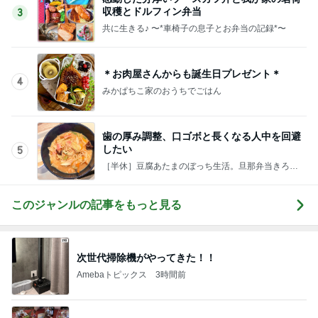
収穫とドルフィン弁当
3
共に生きる♪ 〜*車椅子の息子とお弁当の記録*〜
＊お肉屋さんからも誕生日プレゼント＊
4
みかぱちこ家のおうちでごはん
歯の厚み調整、口ゴボと長くなる人中を回避
したい
5
［半休］豆腐あたまのぼっち生活。旦那弁当きろく
はお休み中
このジャンルの記事をもっと見る
次世代掃除機がやってきた！！
Amebaトピックス
3時間前