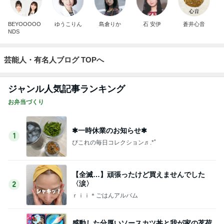
BEYOOOOO
ゆうこりん
島倉りか
石 安伊
蒼井心音
NDS
芸能人・有名人ブログ TOPへ
ジャンル人気記事ランキング
お弁当づくり
✱一時休業のお知らせ✱
1
ぴこれの毎日コレクション♬.*ﾟ
【全滅…】頑張ったけど買えませんでした
〈涙〉
2
ｒｉｉ＊ごはんアルバム
感動した分厚いソースカツ丼と我が家の茗荷