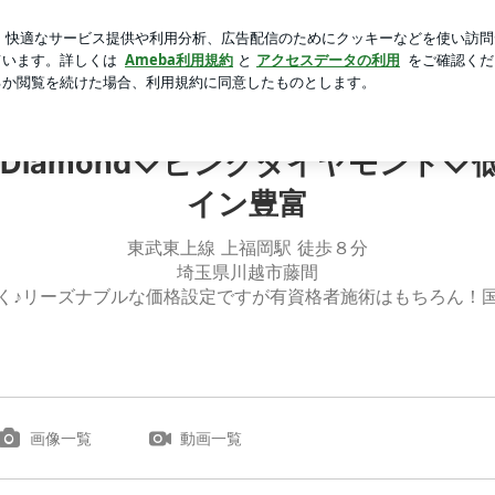
口をつぐむ義母
芸能人ブログ
人気ブログ
新規登録
♡低価格高品質大人可愛いデザイン豊富
kDiamond♡ピンクダイヤモンド
イン豊富
東武東上線 上福岡駅 徒歩８分
埼玉県川越市藤間
く♪リーズナブルな価格設定ですが有資格者施術はもちろん！
画像一覧
動画一覧