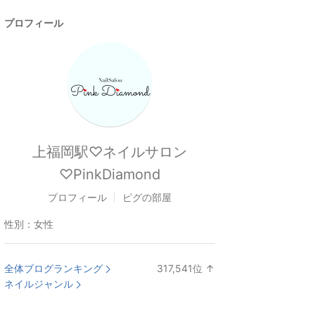
プロフィール
上福岡駅♡ネイルサロン
♡PinkDiamond
プロフィール
ピグの部屋
性別：
女性
全体ブログランキング
317,541
位
↑
ラ
ネイルジャンル
ン
キ