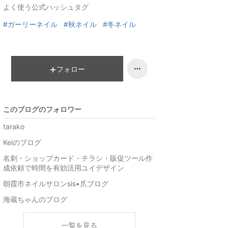
よく使う公式ハッシュタグ
ン
グ
#ガーリーネイル
#秋ネイル
#冬ネイル
上
昇
フォロー
このブログのフォロワー
tarako
Keiのブログ
名刺・ショップカード・チラシ・販促ツール作
成依頼で時間を有効活用ユイデザイン
朝霞市ネイルサロンsis•爪ブログ
海蔵ちゃんのブログ
一覧を見る