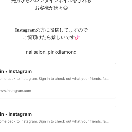
先月からバレンタインネイルをされる
お客様が続々😍
𝐈𝐧𝐬𝐭𝐚𝐠𝐫𝐚𝐦の方に投稿してますので
ご覧頂けたら嬉しいです
nailsalon_pinkdiamond
in • Instagram
Welcome back to Instagram. Sign in to check out what your friends, family & interests have been capturing & sharing around the world.
ww.instagram.com
in • Instagram
Welcome back to Instagram. Sign in to check out what your friends, family & interests have been capturing & sharing around the world.