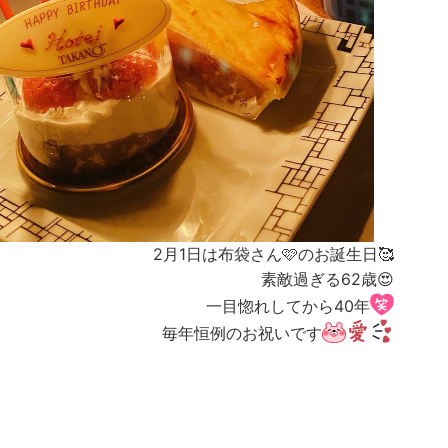
2月1日は布袋さん🩷のお誕生日🥰
素敵過ぎる62歳😍
一目惚れしてから40年
毎年恒例のお祝いです