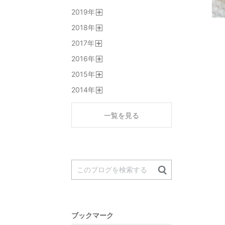
開
2019
年
く
開
2018
年
く
開
2017
年
く
開
2016
年
く
開
2015
年
く
開
2014
年
く
開
く
一覧を見る
ブックマーク