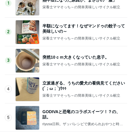
1
栄養士ママそっち～の簡単美味しいサイクル献立
半額になってます！なぜマンドゥの餃子って
美味しいの～
2
栄養士ママそっち～の簡単美味しいサイクル献立
突然10ｃｍ大きくなっていた息子。
3
栄養士ママそっち～の簡単美味しいサイクル献立
立派過ぎる、うちの愛犬の看病見てください
(´；ω；`)ｳｩｩ
4
栄養士ママそっち～の簡単美味しいサイクル献立
GODIVAと恐竜のコラボスイーツ！？の、
話。
5
riyusa日和。ザッパレシピで褒められおやつと時々
おかず