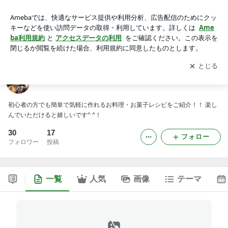
Kaede's kitchen
アプリをダウンロードして
ブログの更新通知
を受け取りまし
開く
ょう。
Kaede's kitchen
初心者の方でも簡単で気軽に作れるお料理・お菓子レシピをご紹介！！‍ 楽し
んでいただけると嬉しいです^ ^！
30
17
フォロー
フォロワー
投稿
一覧
人気
画像
テーマ