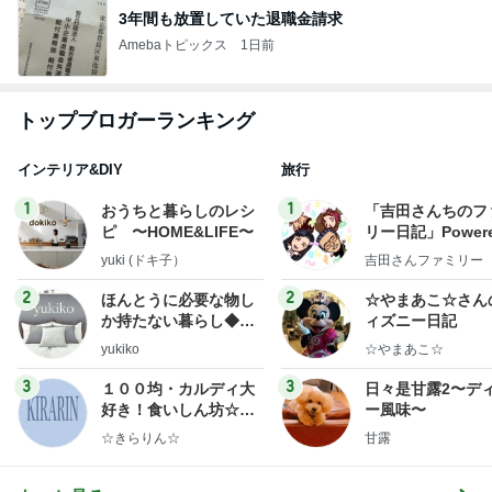
3年間も放置していた退職金請求
Amebaトピックス
1日前
トップブロガーランキング
インテリア&DIY
旅行
1
1
おうちと暮らしのレシ
「吉田さんちのフ
ピ 〜HOME&LIFE〜
リー日記」Powere
y Ameba 吉田さ
yuki (ドキ子）
吉田さんファミリー
ミリーオフィシャ
ログ
2
2
ほんとうに必要な物し
☆やまあこ☆さん
か持たない暮らし◆Ke
ィズニー日記
ep Life Simple◆〜イ
yukiko
☆やまあこ☆
ンテリアのきろく〜
3
3
１００均・カルディ大
日々是甘露2〜デ
好き！食いしん坊☆き
ー風味〜
らりん☆のブログ
☆きらりん☆
甘露