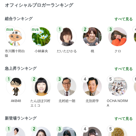
オフィシャルブロガーランキング
総合ランキング
すべて見る
1
2
3
市川團十郎白
小林麻央
だいたひかる
桃
クロ
猿
急上昇ランキング
すべて見る
1
2
3
4
5
AKB48
たんぽぽ川村
北村総一朗
北別府学
OCHA NORM
エミコ
A
新登場ランキング
すべて見る
1
2
3
4
5