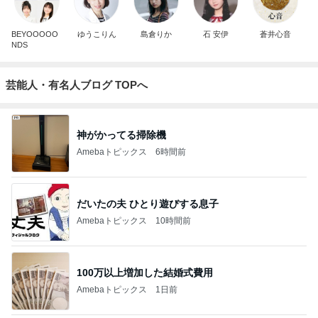
BEYOOOOO
ゆうこりん
島倉りか
石 安伊
蒼井心音
NDS
芸能人・有名人ブログ TOPへ
神がかってる掃除機
Amebaトピックス
6時間前
だいたの夫 ひとり遊びする息子
Amebaトピックス
10時間前
100万以上増加した結婚式費用
Amebaトピックス
1日前