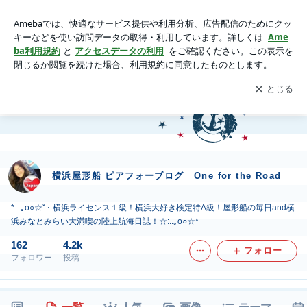
横浜屋形船 ピアフォーブログ One for the Road
アプリをダウンロードして
ブログの更新通知
を受け取りまし
開く
ょう。
横浜屋形船 ピアフォーブログ One for the Road
*:..｡o○☆ﾟ･:横浜ライセンス１級！横浜大好き検定特A級！屋形船の毎日and横
浜みなとみらい大満喫の陸上航海日誌！☆:..｡o○☆*
162
4.2k
フォロー
フォロワー
投稿