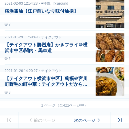
2021-02-03 12:54:23
・
■神奈川区around
横浜醤油【江戸前いなり味付油揚】
7
2021-01-29 11:59:49
・
テイクアウト
【テイクアウト勝烈庵】かきフライ＠横
浜市中区/関内・馬車道
5
2021-01-26 14:20:27
・
テイクアウト
【テイクアウト横浜市中区】萬福＠宮川
町野毛の町中華：テイクアウトだからで
きること
3
1
ページ（全
421
ページ中）
前のページ
次のページ