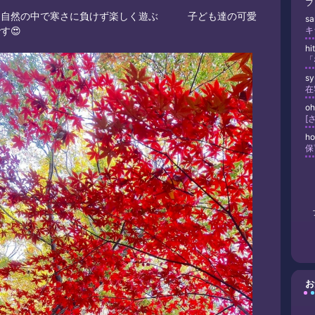
フ
な自然の中で寒さに負けず楽しく遊ぶ 子ども達の可愛
s
す😍
キ
h
「
s
oh
h
保
お