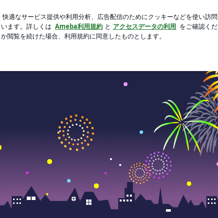
とになった墓参り
芸能人ブログ
人気ブログ
新規登録
美しが丘園のブログ☆
育園（ピカピカ保育園）