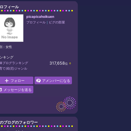
ロフィール
picapicahoikuen
プロフィール
｜
ピグの部屋
別：
女性
ンキング
317,658
体ブログランキング
位
↑
ラ
育て(幼児)ジャンル
ン
キ
ン
フォロー
アメンバーになる
グ
上
メッセージを送る
昇
のブログのフォロワー