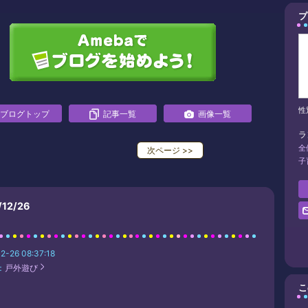
プ
性
ブログトップ
記事一覧
画像一覧
ラ
全
次ページ
>>
子
/12/26
2-26 08:37:18
：
戸外遊び
こ