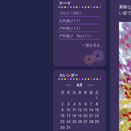
テーマ
素敵
い姿で
ブログ ( 229 )
お外遊び ( 1 )
戸外遊び ( 2 )
戸外遊び No.2 ( 1 )
一覧を見る
カレンダー
<<
8月
>>
日
月
火
水
木
金
土
1
2
3
4
5
6
7
8
9
10
11
12
13
14
15
16
17
18
19
20
21
22
23
24
25
26
27
28
29
30
31