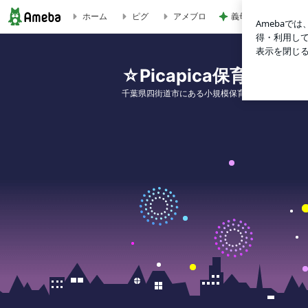
ホーム
ピグ
アメブロ
義母の話で変えるこ
☆Picapica保育園美しが丘園のブログ☆
☆Picapica保育園
千葉県四街道市にある小規模保育園Picapica保