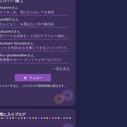
ォロワー:
38
人
ansannnさん
ラリ☆これ、気にならない？を発信
itomi907さん
なんとなく」を選ばない日の備忘録
yufuzero1さん
在宅ワークを頑張る！２児のアラフォー節約主婦ブログ
iruneart-fairytaleさん
[さいたま市]好きを仕事にできるフォトグラファー講座・Photostudio Fairytale
oiku-goodweatherさん
育事務サポート グッドウェザーのブログ
一覧を見る
フォロー
フォローすると、このブログの更新情報が届きます。
気に入りブログ